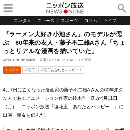
エンタメ
ニュース
スポーツ
コラム
ライフ
『ラーメン大好き小池さん』のモデルが偲
ぶ 60年来の友人・藤子不二雄Aさん「ちょ
っとリアルな漫画を描いていた」
NEWS ONLINE 編集部
公開：
2022-04-13
（
2022-04-21
更新）
エンタメ
垣花正
垣花正あなたとハッピー！
4月7日に亡くなった漫画家の藤子不二雄Aさんの60年来の
友人であるアニメーション作家の鈴木伸一氏が4月11日
（月）、ニッポン放送『垣花正 あなたとハッピー！』に
出演、親友を偲んだ。