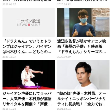
れた」
アフレコ
2022.04.07
2020.08.12
『ドラえもん』でいうとトラ
渡辺歩監督が明かすアニメ映
ンプはジャイアン、バイデン
画『海獣の子供』と映画版
は出木杉くん……どちらのほ
『ドラえもん』シリーズの共
うが日本にはいいのか
通点
2020.11.03
2020.09.29
ジャイアン声優にしてラッパ
“朝の顔”声優・木村昴、オー
ー。人気声優・木村昴が落語
ルナイトニッポンパーソナリ
リサイタルを開催？「声優落
ティに初挑戦！「全力でお邪
語天狗連」の第18回目をレポ
魔します！！」
2018.10.26
2021.12.24