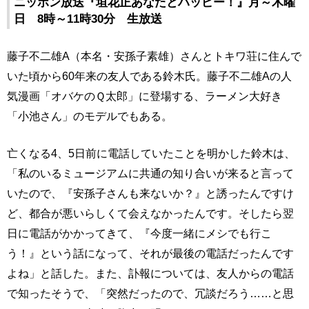
ニッポン放送『垣花正あなたとハッピー！』月～木曜
日 8時～11時30分 生放送
藤子不二雄A（本名・安孫子素雄）さんとトキワ荘に住んで
いた頃から60年来の友人である鈴木氏。藤子不二雄Aの人
気漫画「オバケのＱ太郎」に登場する、ラーメン大好き
「小池さん」のモデルでもある。
亡くなる4、5日前に電話していたことを明かした鈴木は、
「私のいるミュージアムに共通の知り合いが来ると言って
いたので、『安孫子さんも来ないか？』と誘ったんですけ
ど、都合が悪いらしくて会えなかったんです。そしたら翌
日に電話がかかってきて、『今度一緒にメシでも行こ
う！』という話になって、それが最後の電話だったんです
よね」と話した。また、訃報については、友人からの電話
で知ったそうで、「突然だったので、冗談だろう……と思