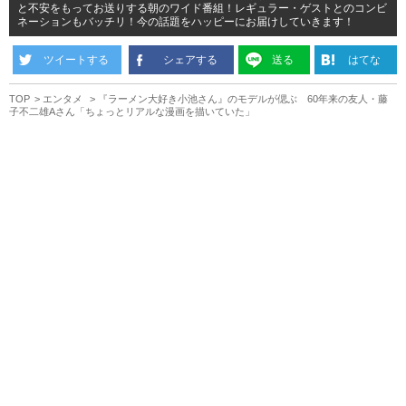
と不安をもってお送りする朝のワイド番組！レギュラー・ゲストとのコンビ
ネーションもバッチリ！今の話題をハッピーにお届けしていきます！
ツイートする
シェアする
送る
はてな
TOP
エンタメ
『ラーメン大好き小池さん』のモデルが偲ぶ 60年来の友人・藤
子不二雄Aさん「ちょっとリアルな漫画を描いていた」