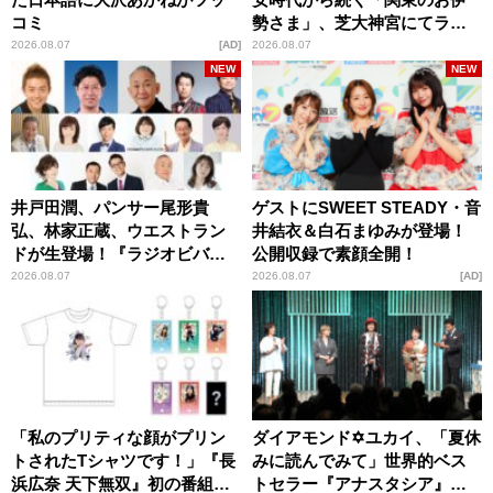
コミ
勢さま」、芝大神宮にてラン
パンプスが合格祈願！
2026.08.07
AD
2026.08.07
NEW
NEW
井戸田潤、パンサー尾形貴
ゲストにSWEET STEADY・音
弘、林家正蔵、ウエストラン
井結衣＆白石まゆみが登場！
ドが生登場！『ラジオビバリ
公開収録で素顔全開！
ー昼ズ』
2026.08.07
2026.08.07
AD
「私のプリティな顔がプリン
ダイアモンド✡ユカイ、「夏休
トされたTシャツです！」『長
みに読んでみて」世界的ベス
浜広奈 天下無双』初の番組グ
トセラー『アナスタシア』を