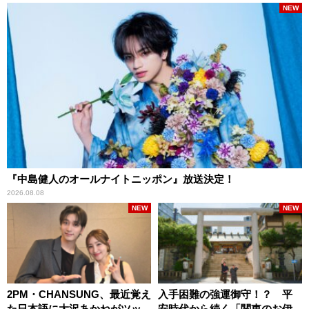
NEW
『中島健人のオールナイトニッポン』放送決定！
2026.08.08
NEW
NEW
2PM・CHANSUNG、最近覚え
入手困難の強運御守！？ 平
た日本語に大沢あかねがツッ
安時代から続く「関東のお伊