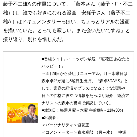
藤子不二雄A の作風について、「藤本さん（藤子・F・不二
雄）は、誰でも好きになれる漫画。安孫子さん（藤子不二
雄A ）はドキュメンタリーっぽい、ちょっとリアルな漫画
を描いていた。とっても寂しい。また会いたいですね」と
振り返り、別れを惜しんだ。
■番組タイトル：ニッポン放送 『垣花正 あなたと
ハッピー！』
～3月28日から番組リニューアル。月～水曜日は
森永卓郎が週に3曜日生出演。『森卓3DAYS』と
して、家庭の経済がプラスになるような話題や
日々の性格に役立つ情報をたっぷり紹介、経済ア
ナリストの森永の視点で解説していく。
■放送日：毎週月曜～木曜 午前8時～11時30分
■出演者：
＜パーソナリティ＞垣花正
＜コメンテーター＞森永卓郎 （月～水）、中瀬