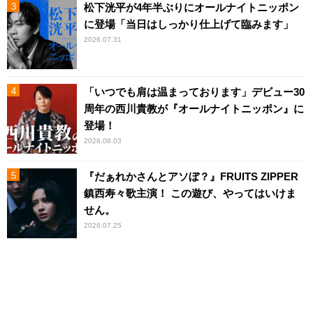
松下洸平が4年半ぶりにオールナイトニッポン
に登場「当日はしっかり仕上げて臨みます」
2026.07.31
「いつでも肩は温まっております」デビュー30
周年の西川貴教が『オールナイトニッポン』に
登場！
2026.08.03
『だぁれかさんとアソぼ？』FRUITS ZIPPER
鎮西寿々歌主演！ この遊び、やってはいけま
せん。
2026.07.25