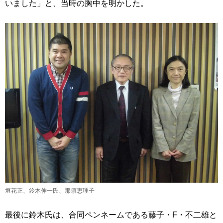
いました」と、当時の胸中を明かした。
垣花正、鈴木伸一氏、那須恵理子
最後に鈴木氏は、合同ペンネームである藤子・F・不二雄と