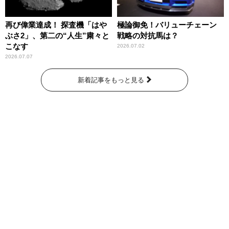
再び偉業達成！ 探査機「はや
極論御免！バリューチェーン
ぶさ2」、第二の“人生”粛々と
戦略の対抗馬は？
こなす
2026.07.02
2026.07.07
新着記事をもっと見る