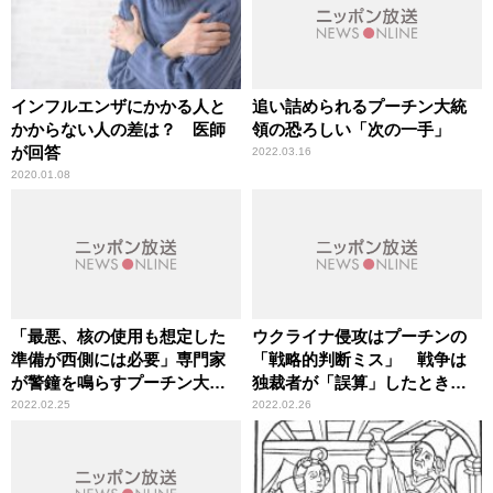
インフルエンザにかかる人と
追い詰められるプーチン大統
かからない人の差は？ 医師
領の恐ろしい「次の一手」
が回答
2022.03.16
2020.01.08
「最悪、核の使用も想定した
ウクライナ侵攻はプーチンの
準備が西側には必要」専門家
「戦略的判断ミス」 戦争は
が警鐘を鳴らすプーチン大統
独裁者が「誤算」したときに
領の“精神状態”
起きる
2022.02.25
2022.02.26