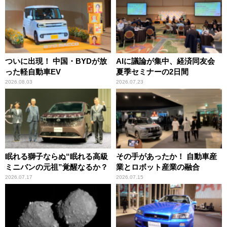
ついに出現！ 中国・BYDが放
AIに議論が集中、経済同友会
った軽自動車EV
夏季セミナーの2日間
2026.08.03
2026.07.23
眠れる獅子ならぬ“眠れる高級
その手があったか！ 自動車産
ミニバンの元祖”覚醒なるか？
業とロボット産業の融合
2026.07.17
2026.07.15