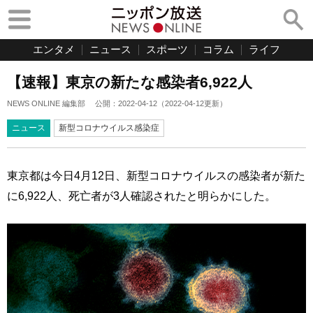
エンタメ
ニュース
スポーツ
コラム
ライフ
【速報】東京の新たな感染者6,922人
NEWS ONLINE 編集部
公開：
2022-04-12
（
2022-04-12
更新）
ニュース
新型コロナウイルス感染症
東京都は今日4月12日、新型コロナウイルスの感染者が新た
に6,922人、死亡者が3人確認されたと明らかにした。