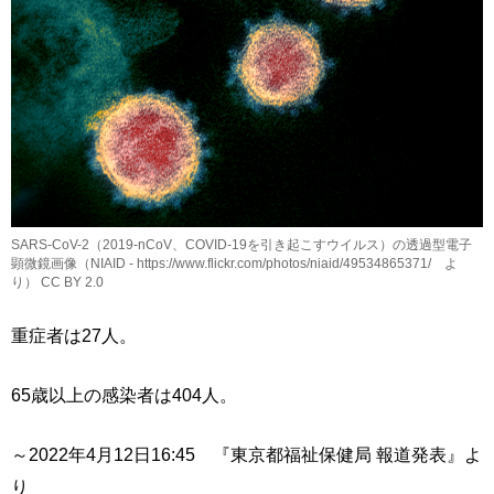
SARS-CoV-2（2019-nCoV、COVID-19を引き起こすウイルス）の透過型電子
顕微鏡画像（NIAID - https://www.flickr.com/photos/niaid/49534865371/ よ
り） CC BY 2.0
重症者は27人。
65歳以上の感染者は404人。
～2022年4月12日16:45 『東京都福祉保健局 報道発表』よ
り