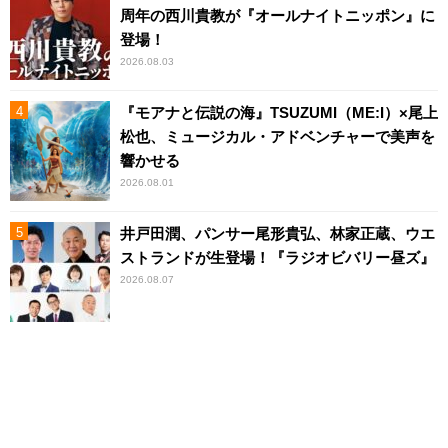
周年の西川貴教が『オールナイトニッポン』に
登場！
2026.08.03
『モアナと伝説の海』TSUZUMI（ME:I）×尾上
松也、ミュージカル・アドベンチャーで美声を
響かせる
2026.08.01
井戸田潤、パンサー尾形貴弘、林家正蔵、ウエ
ストランドが生登場！『ラジオビバリー昼ズ』
2026.08.07