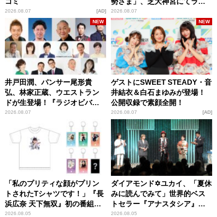
コミ
勢さま」、芝大神宮にてラン
パンプスが合格祈願！
2026.08.07
AD
2026.08.07
NEW
NEW
井戸田潤、パンサー尾形貴
ゲストにSWEET STEADY・音
弘、林家正蔵、ウエストラン
井結衣＆白石まゆみが登場！
ドが生登場！『ラジオビバリ
公開収録で素顔全開！
ー昼ズ』
2026.08.07
2026.08.07
AD
「私のプリティな顔がプリン
ダイアモンド✡ユカイ、「夏休
トされたTシャツです！」『長
みに読んでみて」世界的ベス
浜広奈 天下無双』初の番組グ
トセラー『アナスタシア』を
ッズ発売
紹介
2026.08.05
2026.08.05