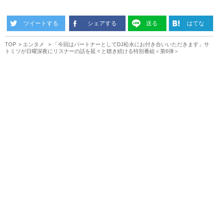
ツイートする
シェアする
送る
はてな
TOP
エンタメ
「今回はパートナーとしてDJ松永にお付き合いいただきます」サ
トミツが日曜深夜にリスナーの話を延々と聴き続ける特別番組＜第6弾＞