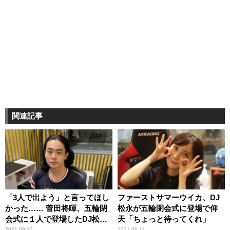
関連記事
「3人で出よう」と言ってほし
ファーストサマーウイカ、DJ
かった…… 菅田将暉、五輪閉
松永が五輪閉会式に登場で仰
会式に１人で登場したDJ松永
天「ちょっと待ってくれ」
に仰天
2021.08.12
2021.08.11