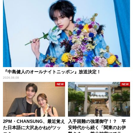
『中島健人のオールナイトニッポン』放送決定！
2026.08.08
NEW
NEW
2PM・CHANSUNG、最近覚え
入手困難の強運御守！？ 平
た日本語に大沢あかねがツッ
安時代から続く「関東のお伊