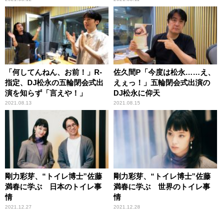
「何してんねん、お前！」R-
佐久間P「今度は松永……え、
指定、DJ松永の五輪閉会式出
えぇっ！」五輪閉会式出演の
演を知らず「言えや！」
DJ松永に仰天
2021.08.13
2021.08.15
剛力彩芽、“トイレ博士”佐藤
剛力彩芽、“トイレ博士”佐藤
満春に学ぶ 日本のトイレ事
満春に学ぶ 世界のトイレ事
情
情
2021.12.27
2021.12.28