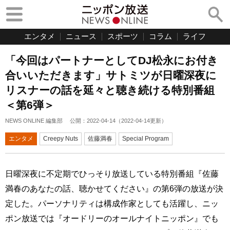
エンタメ
ニュース
スポーツ
コラム
ライフ
「今回はパートナーとしてDJ松永にお付き
合いいただきます」サトミツが日曜深夜に
リスナーの話を延々と聴き続ける特別番組
＜第6弾＞
NEWS ONLINE 編集部
公開：
2022-04-14
（
2022-04-14
更新）
エンタメ
Creepy Nuts
佐藤満春
Special Program
日曜深夜に不定期でひっそり放送している特別番組『佐藤
満春のあなたの話、聴かせてください』の第6弾の放送が決
定した。パーソナリティは構成作家としても活躍し、ニッ
ポン放送では『オードリーのオールナイトニッポン』でも