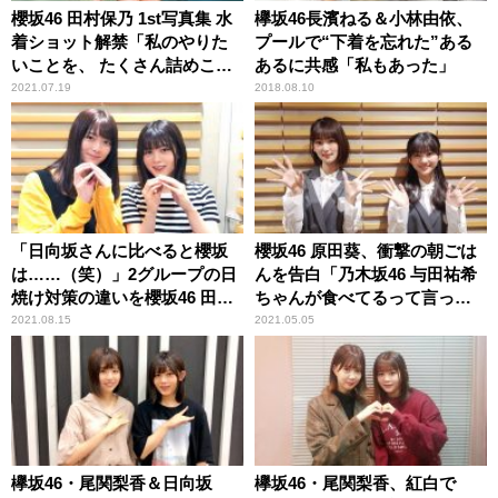
櫻坂46 田村保乃 1st写真集 水
欅坂46長濱ねる＆小林由依、
着ショット解禁「私のやりた
プールで“下着を忘れた”ある
いことを、 たくさん詰めこん
あるに共感「私もあった」
でもらいました」
2021.07.19
2018.08.10
「日向坂さんに比べると櫻坂
櫻坂46 原田葵、衝撃の朝ごは
は……（笑）」2グループの日
んを告白「乃木坂46 与田祐希
焼け対策の違いを櫻坂46 田村
ちゃんが食べてるって言って
保乃＆尾関梨香が振り返る
て」 そのメニューに井上梨名
2021.08.15
2021.05.05
驚き
欅坂46・尾関梨香＆日向坂
欅坂46・尾関梨香、紅白で