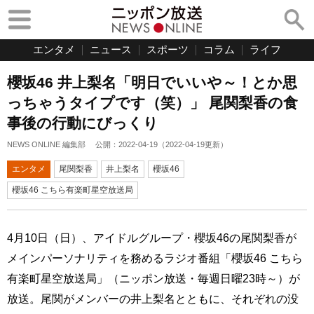
エンタメ
ニュース
スポーツ
コラム
ライフ
櫻坂46 井上梨名「明日でいいや～！とか思
っちゃうタイプです（笑）」 尾関梨香の食
事後の行動にびっくり
NEWS ONLINE 編集部
公開：
2022-04-19
（
2022-04-19
更新）
エンタメ
尾関梨香
井上梨名
櫻坂46
櫻坂46 こちら有楽町星空放送局
4月10日（日）、アイドルグループ・櫻坂46の尾関梨香が
メインパーソナリティを務めるラジオ番組「櫻坂46 こちら
有楽町星空放送局」（ニッポン放送・毎週日曜23時～）が
放送。尾関がメンバーの井上梨名とともに、それぞれの没