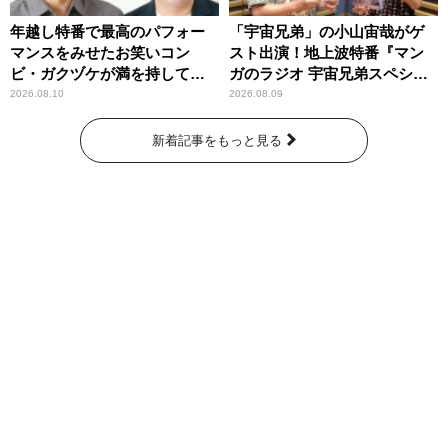
年越し特番で最高のパフォー
「宇宙兄弟」の小山宙哉がゲ
マンスをみせたお笑いコン
スト出演！地上波特番『マン
ビ・ガクヅケが満を持して
ガのラジオ 宇宙兄弟スペシャ
『オールナイトニッポン
ル 』
2026.08.10
2026.08.09
0(ZERO)』に登場！
新着記事をもっと見る