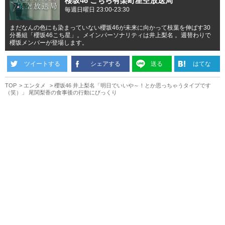
櫻坂46 こちら有楽町星空放送局
毎週日曜日 23:00-23:30
まだなんの色にも染まっていない櫻坂46が未来に向かって枝葉を伸ばす30
分番組「櫻坂46こち星」。メインパーソナリティは井上梨名 。週替わりで
櫻坂メンバーが登場します。
ツイートする
シェアする
送る
はてな
TOP
エンタメ
櫻坂46 井上梨名「明日でいいや～！とか思っちゃうタイプです
（笑）」 尾関梨香の食事後の行動にびっくり