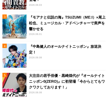
2026.08.03
『モアナと伝説の海』TSUZUMI（ME:I）×尾上
松也、ミュージカル・アドベンチャーで美声を
響かせる
2026.08.01
『中島健人のオールナイトニッポン』放送決
定！
2026.08.08
大注目の若手俳優・黒崎煌代が『オールナイト
ニッポン0(ZERO)』に初登場「今からとてもワ
クワクしております！」
2026.08.08