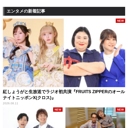
エンタメの新着記事
NEW
紅しょうがと生放送でラジオ初共演『FRUITS ZIPPERのオール
ナイトニッポンX(クロス)』
2026.08.11
NEW
NEW