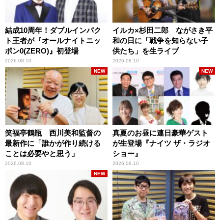
結成10周年！ダブルインパク
イルカ×杉田二郎 ながさき平
ト王者が『オールナイトニッ
和の日に「戦争を知らない子
ポン0(ZERO)』初登場
供たち」を生ライブ
2026.08.10
2026.08.10
NEW
NEW
笑福亭鶴瓶 西川美和監督の
真夏のお昼に連日豪華ゲスト
最新作に「誰かが作り続ける
が生登場『ナイツ ザ・ラジオ
ことは必要やと思う」
ショー』
2026.08.10
2026.08.10
NEW