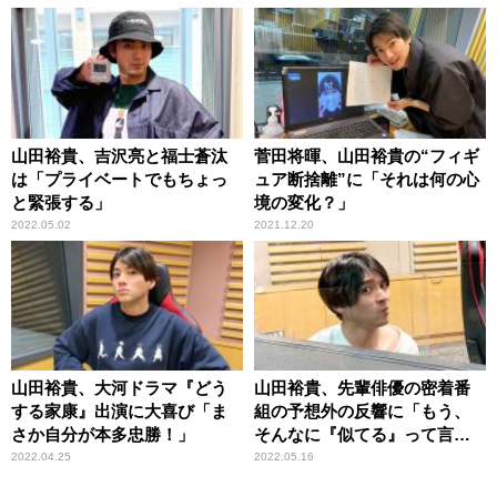
山田裕貴、吉沢亮と福士蒼汰
菅田将暉、山田裕貴の“フィギ
は「プライベートでもちょっ
ュア断捨離”に「それは何の心
と緊張する」
境の変化？」
2022.05.02
2021.12.20
山田裕貴、大河ドラマ『どう
山田裕貴、先輩俳優の密着番
する家康』出演に大喜び「ま
組の予想外の反響に「もう、
さか自分が本多忠勝！」
そんなに『似てる』って言わ
れたら……」
2022.04.25
2022.05.16