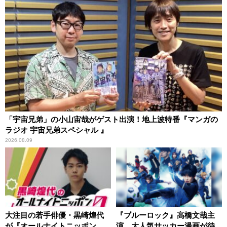
「宇宙兄弟」の小山宙哉がゲスト出演！地上波特番『マンガの
ラジオ 宇宙兄弟スペシャル 』
2026.08.09
大注目の若手俳優・黒崎煌代
『ブルーロック』高橋文哉主
が『オールナイトニッポン
演、大人気サッカー漫画が待