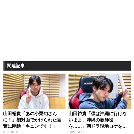
関連記事
山田裕貴「あの小栗旬さん
山田裕貴「僕は沖縄に行けな
に！」初対面でかけられた言
いまま、沖縄の教師役
葉に悶絶「キュンです！」
を……」朝ドラ現地ロケを切
望
2022.04.11
2022.04.18