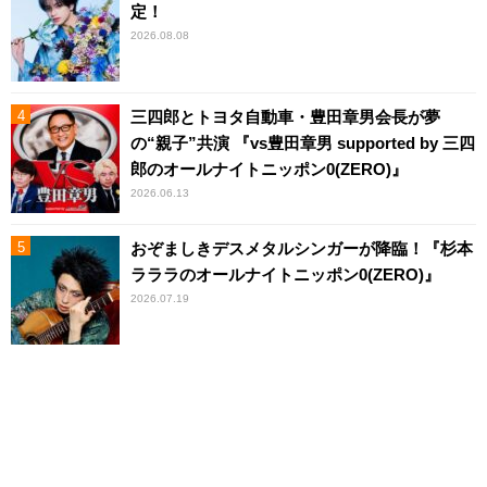
定！
2026.08.08
三四郎とトヨタ自動車・豊田章男会長が夢
の“親子”共演 『vs豊田章男 supported by 三四
郎のオールナイトニッポン0(ZERO)』
2026.06.13
おぞましきデスメタルシンガーが降臨！『杉本
ラララのオールナイトニッポン0(ZERO)』
2026.07.19