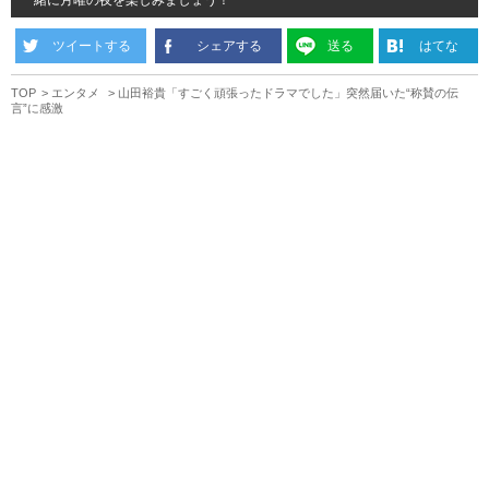
一緒に月曜の夜を楽しみましょう！
ツイートする
シェアする
送る
はてな
TOP
エンタメ
山田裕貴「すごく頑張ったドラマでした」突然届いた“称賛の伝
言”に感激