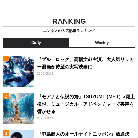
RANKING
エンタメの人気記事ランキング
Daily
Weekly
『ブルーロック』高橋文哉主演、大人気サッカ
ー漫画が待望の実写映画に
2026.08.08
『モアナと伝説の海』TSUZUMI（ME:I）×尾上
松也、ミュージカル・アドベンチャーで美声を
響かせる
2026.08.01
『中島健人のオールナイトニッポン』放送決