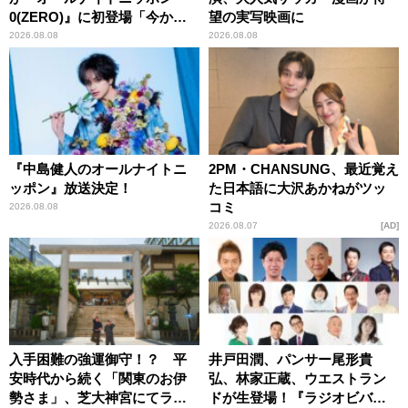
0(ZERO)』に初登場「今から
望の実写映画に
とてもワクワクしておりま
2026.08.08
2026.08.08
す！」
『中島健人のオールナイトニ
2PM・CHANSUNG、最近覚え
ッポン』放送決定！
た日本語に大沢あかねがツッ
コミ
2026.08.08
2026.08.07
AD
入手困難の強運御守！？ 平
井戸田潤、パンサー尾形貴
安時代から続く「関東のお伊
弘、林家正蔵、ウエストラン
勢さま」、芝大神宮にてラン
ドが生登場！『ラジオビバリ