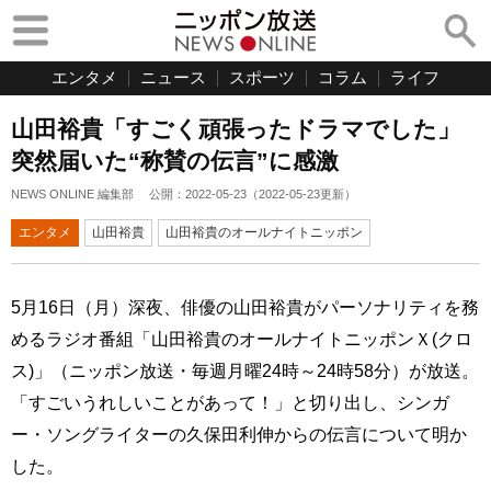
エンタメ
ニュース
スポーツ
コラム
ライフ
山田裕貴「すごく頑張ったドラマでした」
突然届いた“称賛の伝言”に感激
NEWS ONLINE 編集部
公開：
2022-05-23
（
2022-05-23
更新）
エンタメ
山田裕貴
山田裕貴のオールナイトニッポン
5月16日（月）深夜、俳優の山田裕貴がパーソナリティを務
めるラジオ番組「山田裕貴のオールナイトニッポンＸ(クロ
ス)」（ニッポン放送・毎週月曜24時～24時58分）が放送。
「すごいうれしいことがあって！」と切り出し、シンガ
ー・ソングライターの久保田利伸からの伝言について明か
した。