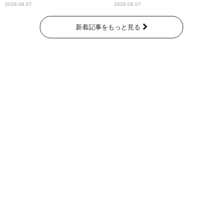
パンプスが合格祈願！
ー昼ズ』
2026.08.07
2026.08.07
新着記事をもっと見る