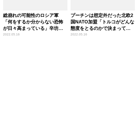
総崩れの可能性のロシア軍
プーチンは想定外だった北欧2
「何をするか分からない恐怖
国NATO加盟「トルコがどんな
が日々高まっている」辛坊治
態度をとるのかで決まってく
郎が指摘
る」その理由を辛坊治郎が解
2022.05.16
2022.05.16
説