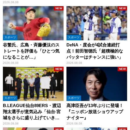
2026.08.08
NEW
NEW
スポーツ
スポーツ
谷繁氏、広島・斉藤優汰のス
DeNA・度会が4試合連続打
トレートを評価も「ひとつ気
点！前田智徳氏「超積極的な
になることが…」
バッターはチャンスに強い」
2026.08.08
2026.08.08
NEW
NEW
スポーツ
スポーツ
B.LEAGUE仙台89ERS・渡辺
髙津臣吾が13年ぶりに登場！
翔太選手が意気込み「仙台‧宮
『ニッポン放送ショウアップ
城をさらに盛り上げていきた
ナイター』
いです」
2026.08.08
2026.08.08
NEW
NEW