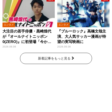
エンタメ
エンタメ
大注目の若手俳優・黒崎煌代
『ブルーロック』高橋文哉主
が『オールナイトニッポン
演、大人気サッカー漫画が待
0(ZERO)』に初登場「今から
望の実写映画に
とてもワクワクしておりま
2026.08.08
2026.08.08
す！」
新着記事をもっと見る