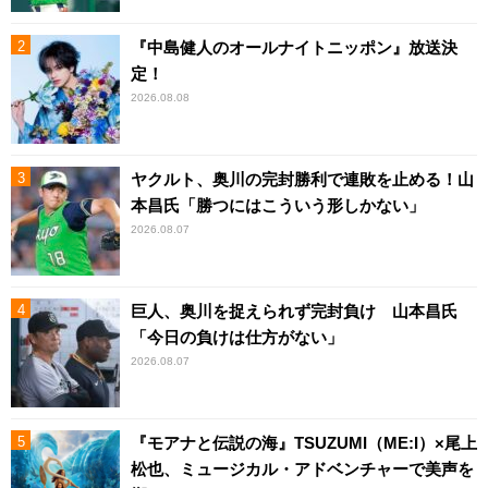
『中島健人のオールナイトニッポン』放送決
定！
2026.08.08
ヤクルト、奥川の完封勝利で連敗を止める！山
本昌氏「勝つにはこういう形しかない」
2026.08.07
巨人、奥川を捉えられず完封負け 山本昌氏
「今日の負けは仕方がない」
2026.08.07
『モアナと伝説の海』TSUZUMI（ME:I）×尾上
松也、ミュージカル・アドベンチャーで美声を