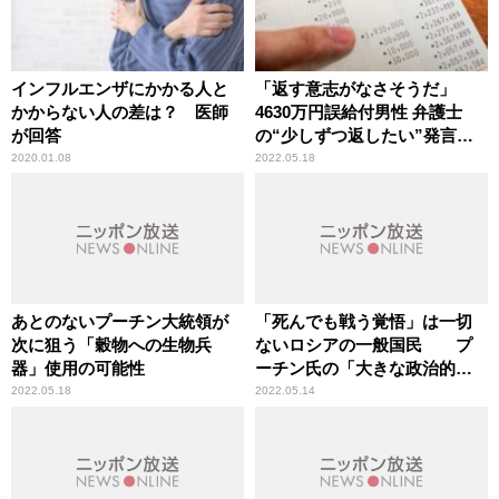
インフルエンザにかかる人と
「返す意志がなさそうだ」
かからない人の差は？ 医師
4630万円誤給付男性 弁護士
が回答
の“少しずつ返したい”発言に
辛坊治郎が疑念
2020.01.08
2022.05.18
あとのないプーチン大統領が
「死んでも戦う覚悟」は一切
次に狙う「穀物への生物兵
ないロシアの一般国民 プ
器」使用の可能性
ーチン氏の「大きな政治的リ
スク」となる大規模動員化
2022.05.18
2022.05.14