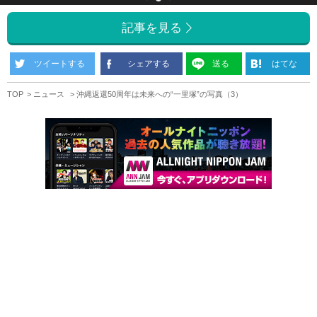
記事を見る
ツイートする
シェアする
送る
はてな
TOP
ニュース
沖縄返還50周年は未来への“一里塚”の写真（3）