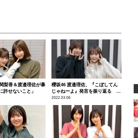
尾関梨香＆渡邉理佐が暴
櫻坂46 渡邉理佐、『こぼしてん
に許せないこと」
じゃねーよ』発言を振り返る 尾
関梨香「当時は理佐といえばその
2022.03.06
印象が」