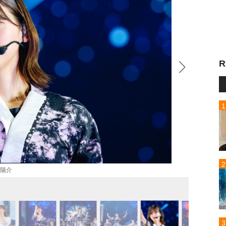
R
山陽介
櫻坂4