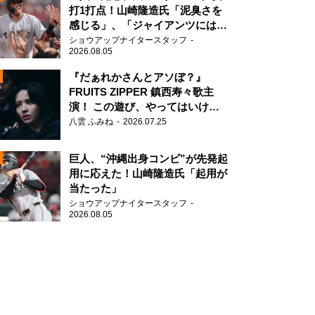
打1打点！山崎隆造氏「泥臭さを
感じる」、「ジャイアンツには少
ないタイプ」
ショウアップナイタースタッフ
2026.08.05
『だぁれかさんとアソぼ？』
FRUITS ZIPPER 鎮西寿々歌主
演！ この遊び、やってはいけま
N
せん。
八雲 ふみね
2026.07.25
AD
巨人、“沖縄出身コンビ”が先発起
用に応えた！山崎隆造氏「起用が
当たった」
ショウアップナイタースタッフ
2026.08.05
2