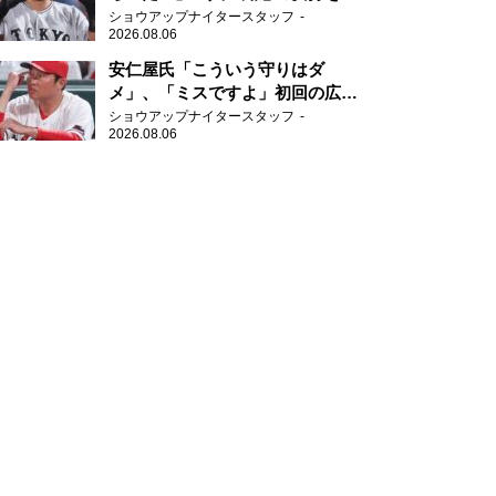
ぶ
ショウアップナイタースタッフ
2026.08.06
安仁屋氏「こういう守りはダ
メ」、「ミスですよ」初回の広島
の守備に苦言
ショウアップナイタースタッフ
2026.08.06