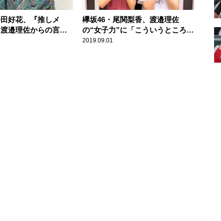
 松田好花、『推しメ
欅坂46・尾関梨香、渡邉理佐
6 渡邉理佐からの言葉
の“女子力”に「こういうところに
入前からの思いを語る
惚れる」
2019.09.01
らず推しです」