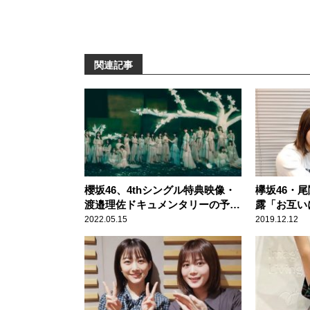
関連記事
櫻坂46、4thシングル特典映像・
欅坂46・
渡邉理佐ドキュメンタリーの予告
露「お互い
編公開
2022.05.15
2019.12.12