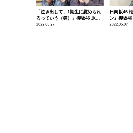
「泣き出して、1期生に慰められ
日向坂46
るっていう（笑）」櫻坂46 原田
ン』櫻坂4
葵、渡邉理佐とのやり取りで号泣
に感激 加
2022.03.27
2022.05.07
したエピソードを尾関梨香と懐か
「今も変わ
しむ