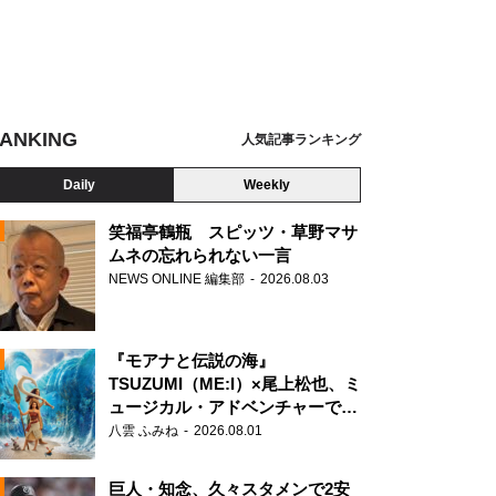
ANKING
人気記事ランキング
Daily
Weekly
笑福亭鶴瓶 スピッツ・草野マサ
ムネの忘れられない一言
NEWS ONLINE 編集部
2026.08.03
N
『モアナと伝説の海』
6 渡邉理佐 卒業コンサート カメラ：神山陽介
TSUZUMI（ME:I）×尾上松也、ミ
ュージカル・アドベンチャーで美
声を響かせる
八雲 ふみね
2026.08.01
巨人・知念、久々スタメンで2安