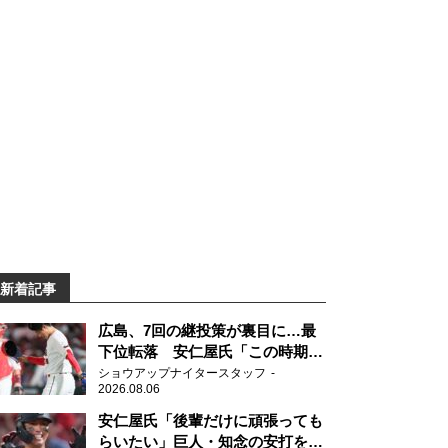
新着記事
広島、7回の継投策が裏目に…最
下位転落 安仁屋氏「この時期に
来て勉強はない」
ショウアップナイタースタッフ
2026.08.06
安仁屋氏「後輩だけに頑張っても
らいたい」巨人・知念の安打を喜