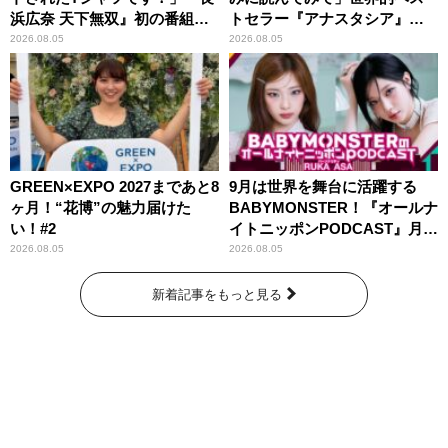
浜広奈 天下無双』初の番組グ
トセラー『アナスタシア』を
ッズ発売
紹介
2026.08.05
2026.08.05
GREEN×EXPO 2027まであと8
9月は世界を舞台に活躍する
ヶ月！“花博”の魅力届けた
BABYMONSTER！『オールナ
い！#2
イトニッポンPODCAST』月替
わりパーソナリティ
2026.08.05
2026.08.05
新着記事をもっと見る