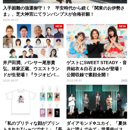
入手困難の強運御守！？ 平安時代から続く「関東のお伊勢さ
ま」、芝大神宮にてランパンプスが合格祈願！
2026.08.07
NEW
NEW
井戸田潤、パンサー尾形貴
ゲストにSWEET STEADY・音
弘、林家正蔵、ウエストラン
井結衣＆白石まゆみが登場！
ドが生登場！『ラジオビバリ
公開収録で素顔全開！
ー昼ズ』
2026.08.07
2026.08.07
AD
「私のプリティな顔がプリン
ダイアモンド✡ユカイ、「夏休
トされたTシャツです！」『長
みに読んでみて」世界的ベス