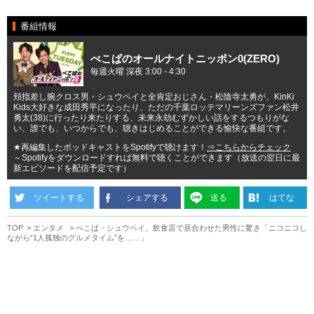
番組情報
ぺこぱのオールナイトニッポン0(ZERO)
毎週火曜 深夜 3:00 - 4:30
頬指差し腕クロス男・シュウペイと全肯定おじさん・松陰寺太勇が、KinKi
Kids大好きな成田秀平になったり、ただの千葉ロッテマリーンズファン松井
勇太(38)に行ったり来たりする、未来永劫むずかしい話をするつもりがな
い、誰でも、いつからでも、聴きはじめることができる愉快な番組です。
★再編集したポッドキャストをSpotifyで聴けます！
⇒こちらからチェック
～Spotifyをダウンロードすれば無料で聴くことができます（放送の翌日に最
新エピソードを配信予定です）
ツイートする
シェアする
送る
はてな
TOP
エンタメ
ぺこぱ・シュウペイ、飲食店で居合わせた男性に驚き「ニコニコし
ながら“1人孤独のグルメタイム”を……」