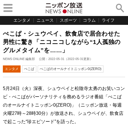
エンタメ
ニュース
スポーツ
コラム
ライフ
ぺこぱ・シュウペイ、飲食店で居合わせた
男性に驚き「ニコニコしながら“1人孤独の
グルメタイム”を……」
NEWS ONLINE 編集部
公開：
2022-05-31
（
2022-05-31
更新）
エンタメ
ぺこぱ
ぺこぱのオールナイトニッポン0(ZERO)
5月24日（火）深夜、シュウペイと松陰寺太勇のお笑いコン
ビ・ぺこぱがパーソナリティを務めるラジオ番組「ぺこぱ
のオールナイトニッポン0(ZERO)」（ニッポン放送・毎週
火曜27時～28時30分）が放送され、シュウペイが、飲食店
で起こった“珍エピソード”を語った。