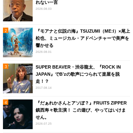
れない一言
2026.08.03
『モアナと伝説の海』TSUZUMI（ME:I）×尾上
松也、ミュージカル・アドベンチャーで美声を
響かせる
2026.08.01
SUPER BEAVER・渋谷龍太、『ROCK IN
JAPAN』でB’zの歌声につられて楽屋を脱
走！？
2017.08.14
『だぁれかさんとアソぼ？』FRUITS ZIPPER
鎮西寿々歌主演！ この遊び、やってはいけま
せん。
2026.07.25