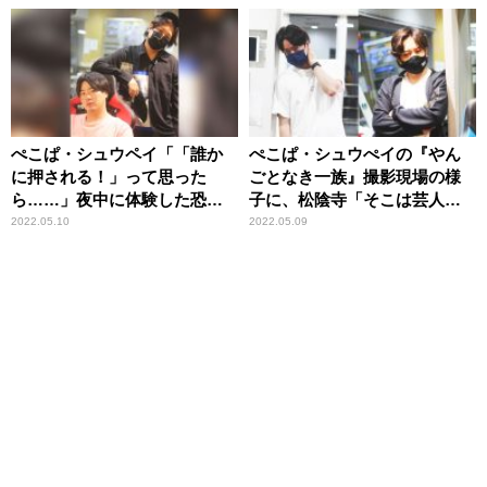
ぺこぱ・シュウペイ「「誰か
ぺこぱ・シュウぺイの『やん
に押される！」って思った
ごとなき一族』撮影現場の様
ら……」夜中に体験した恐怖
子に、松陰寺「そこは芸人の
体験
トーンで話せよ（笑）」
2022.05.10
2022.05.09