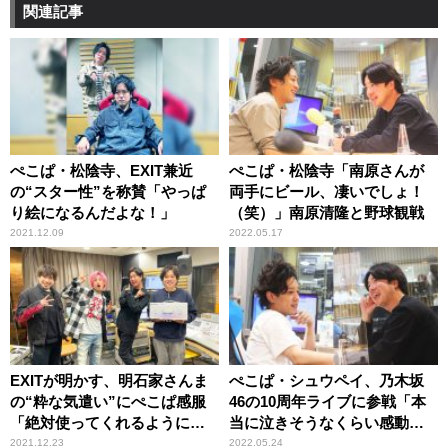
関連記事
ぺこぱ・松陰寺、EXIT兼近
ぺこぱ・松陰寺「南原さんが
の“スター性”を称賛「やっぱ
両手にビール、凄いでしょ！
り絵になるんだよな！」
（笑）」南原清隆と野球観戦
2021.12.09
2022.05.17
EXITが明かす、明石家さんま
ぺこぱ・シュウペイ、乃木坂
の“粋な気遣い”にぺこぱ感服
46の10周年ライブに参戦「本
「絶対使ってくれるようにっ
当に泣きそうなくらい感動し
てことだよね」
ちゃって」
2021.12.23
2022.05.24