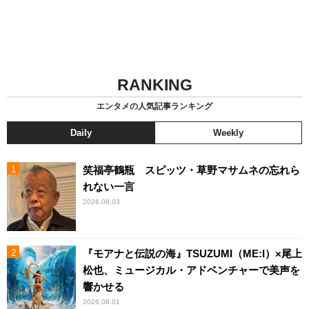
RANKING
エンタメの人気記事ランキング
Daily
Weekly
笑福亭鶴瓶 スピッツ・草野マサムネの忘れら
れない一言
2026.08.03
『モアナと伝説の海』TSUZUMI（ME:I）×尾上
松也、ミュージカル・アドベンチャーで美声を
響かせる
2026.08.01