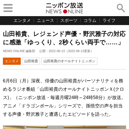
エンタメ
ニュース
スポーツ
コラム
ライフ
山田裕貴、レジェンド声優・野沢雅子の対応
に感激「ゆっくり、2秒くらい両手で……」
NEWS ONLINE 編集部
公開：
2022-06-13
（
2022-06-13
更新）
エンタメ
山田裕貴
山田裕貴のオールナイトニッポン
6月6日（月）深夜、俳優の山田裕貴がパーソナリティを務
めるラジオ番組「山田裕貴のオールナイトニッポンＸ(クロ
ス)」（ニッポン放送・毎週月曜24時～24時58分）が放送。
アニメ「ドラゴンボール」シリーズで、孫悟空の声を担当
する声優・野沢雅子と遭遇したエピソードを語った。