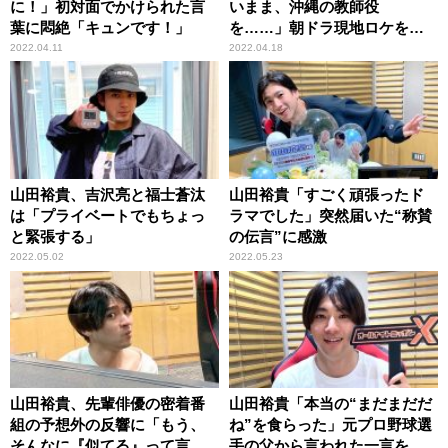
に！」初対面でかけられた言
いまま、沖縄の教師役
葉に悶絶「キュンです！」
を……」朝ドラ現地ロケを切
望
2022.04.11
2022.04.18
山田裕貴、吉沢亮と福士蒼汰
山田裕貴「すごく頑張ったド
は「プライベートでもちょっ
ラマでした」突然届いた“称賛
と緊張する」
の伝言”に感激
2022.05.02
2022.05.23
山田裕貴、先輩俳優の密着番
山田裕貴「本当の“まだまだだ
組の予想外の反響に「もう、
ね”を食らった」元プロ野球選
そんなに『似てる』って言わ
手の父から言われた一言を回