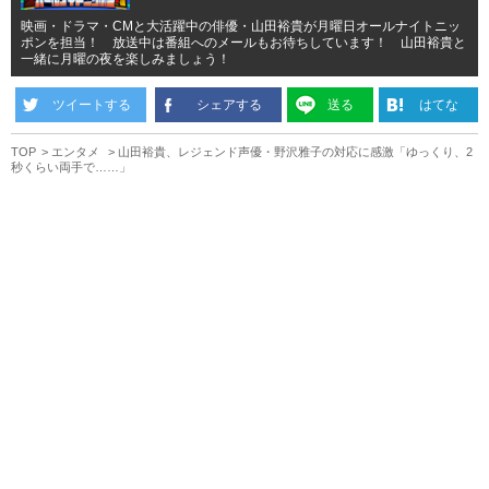
映画・ドラマ・CMと大活躍中の俳優・山田裕貴が月曜日オールナイトニッ
ポンを担当！ 放送中は番組へのメールもお待ちしています！ 山田裕貴と
一緒に月曜の夜を楽しみましょう！
ツイートする
シェアする
送る
はてな
TOP
エンタメ
山田裕貴、レジェンド声優・野沢雅子の対応に感激「ゆっくり、2
秒くらい両手で……」