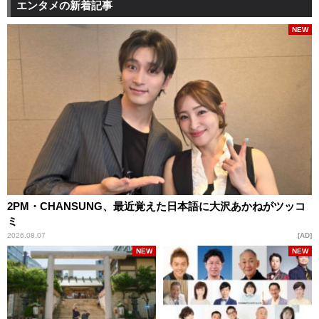
エンタメの新着記事
NEW
2PM・CHANSUNG、最近覚えた日本語に大沢あかねがツッコ
ミ
2026.08.07
AD
NEW
NEW