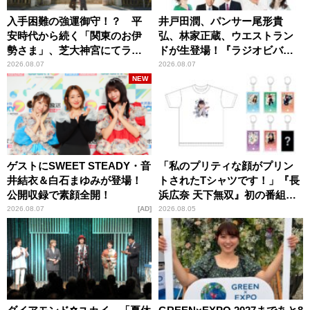
入手困難の強運御守！？ 平
井戸田潤、パンサー尾形貴
安時代から続く「関東のお伊
弘、林家正蔵、ウエストラン
勢さま」、芝大神宮にてラン
ドが生登場！『ラジオビバリ
パンプスが合格祈願！
ー昼ズ』
2026.08.07
2026.08.07
NEW
ゲストにSWEET STEADY・音
「私のプリティな顔がプリン
井結衣＆白石まゆみが登場！
トされたTシャツです！」『長
公開収録で素顔全開！
浜広奈 天下無双』初の番組グ
ッズ発売
2026.08.07
AD
2026.08.05