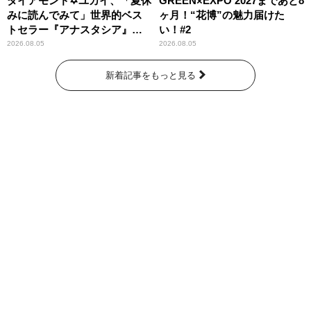
ダイアモンド✡ユカイ、「夏休
GREEN×EXPO 2027まであと8
みに読んでみて」世界的ベス
ヶ月！“花博”の魅力届けた
トセラー『アナスタシア』を
い！#2
紹介
2026.08.05
2026.08.05
新着記事をもっと見る