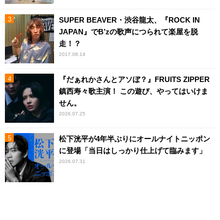
SUPER BEAVER・渋谷龍太、『ROCK IN
JAPAN』でB’zの歌声につられて楽屋を脱
走！？
2017.08.14
『だぁれかさんとアソぼ？』FRUITS ZIPPER
鎮西寿々歌主演！ この遊び、やってはいけま
せん。
2026.07.25
松下洸平が4年半ぶりにオールナイトニッポン
に登場「当日はしっかり仕上げて臨みます」
2026.07.31