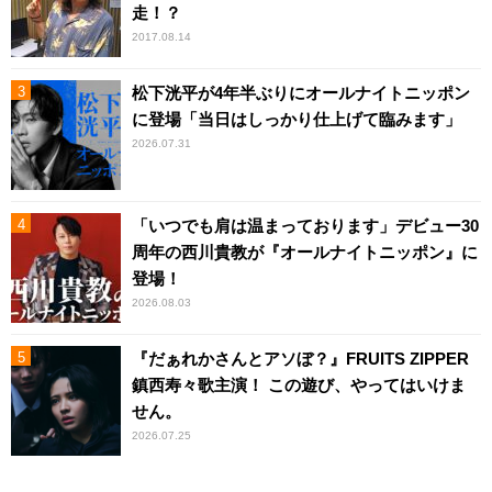
走！？
2017.08.14
松下洸平が4年半ぶりにオールナイトニッポン
に登場「当日はしっかり仕上げて臨みます」
2026.07.31
「いつでも肩は温まっております」デビュー30
周年の西川貴教が『オールナイトニッポン』に
登場！
2026.08.03
『だぁれかさんとアソぼ？』FRUITS ZIPPER
鎮西寿々歌主演！ この遊び、やってはいけま
せん。
2026.07.25