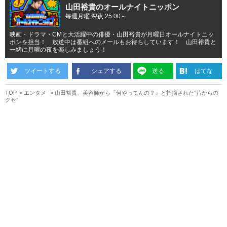
山田裕貴のオールナイトニッポン
毎週月曜 深夜 25:00～
映画・ドラマ・CMと大活躍中の俳優・山田裕貴が月曜日オールナイトニッ
ポンを担当！ 放送中は番組へのメールもお待ちしています！ 山田裕貴と
一緒に月曜の夜を楽しみましょう！
ツイートする
シェアする
送る
はてな
TOP
エンタメ
山田裕貴、美容師から『何やってんの？』と指摘された“昔からの
クセ”