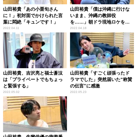
山田裕貴「あの小栗旬さん
山田裕貴「僕は沖縄に行けな
に！」初対面でかけられた言
いまま、沖縄の教師役
葉に悶絶「キュンです！」
を……」朝ドラ現地ロケを切
望
2022.04.11
2022.04.18
山田裕貴、吉沢亮と福士蒼汰
山田裕貴「すごく頑張ったド
は「プライベートでもちょっ
ラマでした」突然届いた“称賛
と緊張する」
の伝言”に感激
2022.05.02
2022.05.23
山田裕貴、先輩俳優の密着番