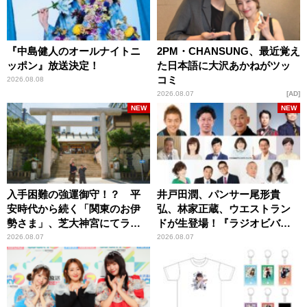
『中島健人のオールナイトニ
2PM・CHANSUNG、最近覚え
ッポン』放送決定！
た日本語に大沢あかねがツッ
コミ
2026.08.08
2026.08.07
AD
NEW
NEW
入手困難の強運御守！？ 平
井戸田潤、パンサー尾形貴
安時代から続く「関東のお伊
弘、林家正蔵、ウエストラン
勢さま」、芝大神宮にてラン
ドが生登場！『ラジオビバリ
パンプスが合格祈願！
ー昼ズ』
2026.08.07
2026.08.07