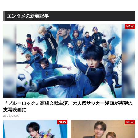
エンタメの新着記事
NEW
『ブルーロック』高橋文哉主演、大人気サッカー漫画が待望の
実写映画に
2026.08.08
NEW
NEW