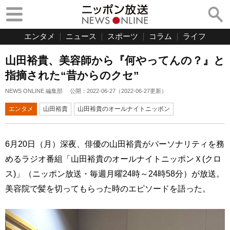
エンタメ
ニュース
スポーツ
コラム
ライフ
山田裕貴、美容師から『何やってんの？』と
指摘された“昔からのクセ”
NEWS ONLINE 編集部
公開：
2022-06-27
（
2022-06-27
更新）
エンタメ
山田裕貴
山田裕貴のオールナイトニッポン
6月20日（月）深夜、俳優の山田裕貴がパーソナリティを務
めるラジオ番組「山田裕貴のオールナイトニッポンＸ(クロ
ス)」（ニッポン放送・毎週月曜24時～24時58分）が放送。
美容院で髪を切ってもらった時のエピソードを語った。