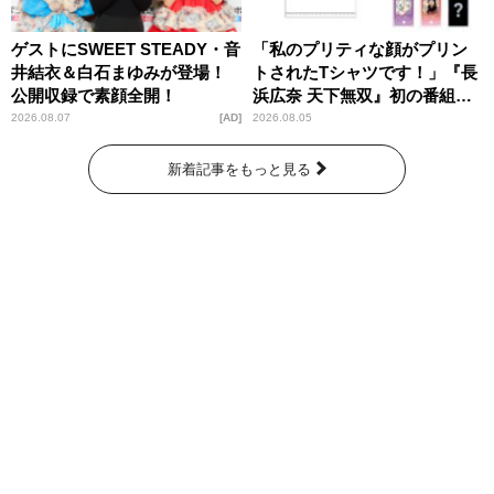
ゲストにSWEET STEADY・音
「私のプリティな顔がプリン
井結衣＆白石まゆみが登場！
トされたTシャツです！」『長
公開収録で素顔全開！
浜広奈 天下無双』初の番組グ
ッズ発売
2026.08.07
AD
2026.08.05
新着記事をもっと見る