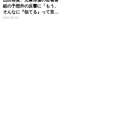
組の予想外の反響に「もう、
そんなに『似てる』って言わ
れたら……」
2022.05.16