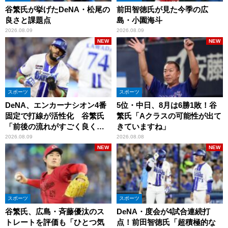
谷繁氏が挙げたDeNA・松尾の
前田智徳氏が見た今季の広
良さと課題点
島・小園海斗
2026.08.09
2026.08.09
NEW
NEW
スポーツ
スポーツ
DeNA、エンカーナシオン4番
5位・中日、8月は6勝1敗！谷
固定で打線が活性化 谷繁氏
繁氏「Aクラスの可能性が出て
「前後の流れがすごく良くな
きていますね」
りましたね」
2026.08.09
2026.08.08
NEW
NEW
スポーツ
スポーツ
谷繁氏、広島・斉藤優汰のス
DeNA・度会が4試合連続打
トレートを評価も「ひとつ気
点！前田智徳氏「超積極的な