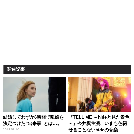
関連記事
結婚してわずか6時間で離婚を
『TELL ME ～hideと見た景色
決定づけた“出来事”とは…。
～』今井翼主演、いまも色褪
せることないhideの音楽
2018.08.10