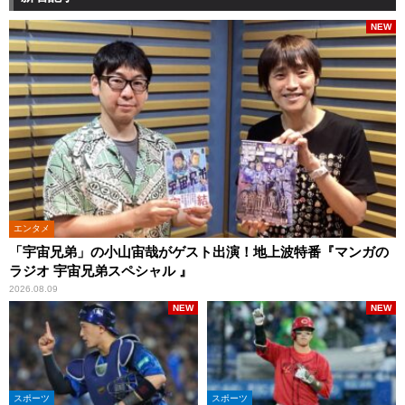
NEW
エンタメ
「宇宙兄弟」の小山宙哉がゲスト出演！地上波特番『マンガの
ラジオ 宇宙兄弟スペシャル 』
2026.08.09
NEW
NEW
スポーツ
スポーツ