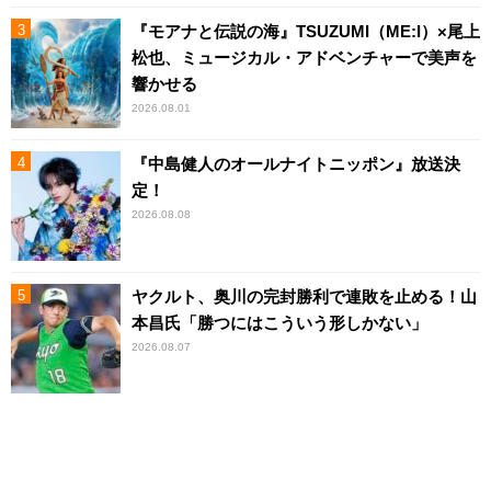
『モアナと伝説の海』TSUZUMI（ME:I）×尾上
松也、ミュージカル・アドベンチャーで美声を
響かせる
2026.08.01
『中島健人のオールナイトニッポン』放送決
定！
2026.08.08
ヤクルト、奥川の完封勝利で連敗を止める！山
本昌氏「勝つにはこういう形しかない」
2026.08.07