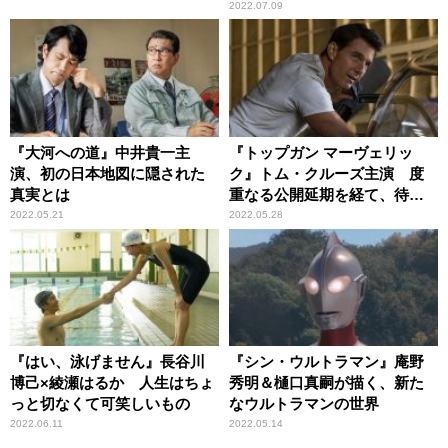
2022.07.09
『大河への道』中井貴一主
『トップガン マーヴェリッ
演、初の日本地図に隠された
ク』トム・クルーズ主演 度
真実とは
重なる公開延期を経て、待望
のスクリーンへ
2022.05.21
2022.05.28
『はい、泳げません』長谷川
『シン・ウルトラマン』庵野
博己×綾瀬はるか 人生はちょ
秀明＆樋口真嗣が描く、新た
っと切なくて可笑しいもの
なウルトラマンの世界
2022.06.11
2022.05.14