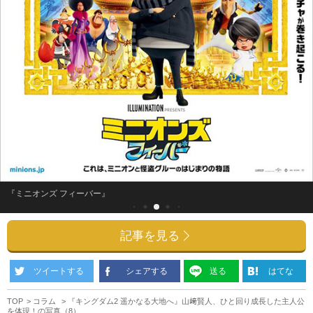
『ミニオンズ フィーバー』
記事を見る
ツイートする
シェアする
送る
はてな
TOP
コラム
『キングダム2 遥かなる大地へ』山﨑賢人、ひと回り成長した主人公
を体現！の写真（8）