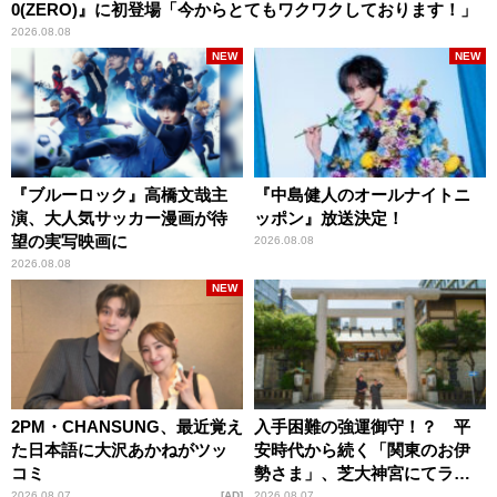
0(ZERO)』に初登場「今からとてもワクワクしております！」
2026.08.08
NEW
NEW
『ブルーロック』高橋文哉主
『中島健人のオールナイトニ
演、大人気サッカー漫画が待
ッポン』放送決定！
望の実写映画に
2026.08.08
2026.08.08
NEW
2PM・CHANSUNG、最近覚え
入手困難の強運御守！？ 平
た日本語に大沢あかねがツッ
安時代から続く「関東のお伊
コミ
勢さま」、芝大神宮にてラン
パンプスが合格祈願！
2026.08.07
AD
2026.08.07