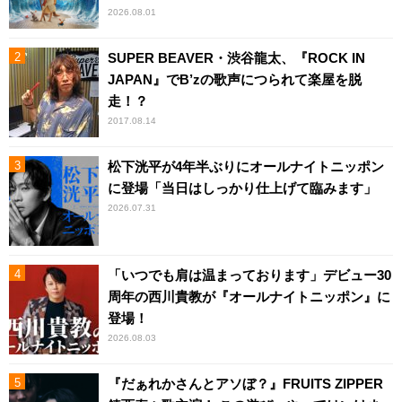
2026.08.01
SUPER BEAVER・渋谷龍太、『ROCK IN
JAPAN』でB’zの歌声につられて楽屋を脱
走！？
2017.08.14
松下洸平が4年半ぶりにオールナイトニッポン
に登場「当日はしっかり仕上げて臨みます」
2026.07.31
「いつでも肩は温まっております」デビュー30
周年の西川貴教が『オールナイトニッポン』に
登場！
2026.08.03
『だぁれかさんとアソぼ？』FRUITS ZIPPER