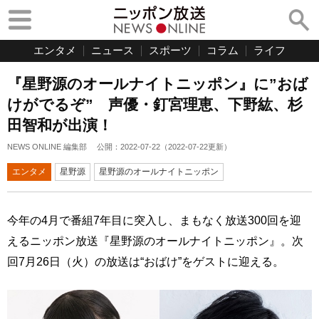
エンタメ
ニュース
スポーツ
コラム
ライフ
『星野源のオールナイトニッポン』に”おば
けがでるぞ” 声優・釘宮理恵、下野紘、杉
田智和が出演！
NEWS ONLINE 編集部
公開：
2022-07-22
（
2022-07-22
更新）
エンタメ
星野源
星野源のオールナイトニッポン
今年の4月で番組7年目に突入し、まもなく放送300回を迎
えるニッポン放送『星野源のオールナイトニッポン』。次
回7月26日（火）の放送は“おばけ”をゲストに迎える。