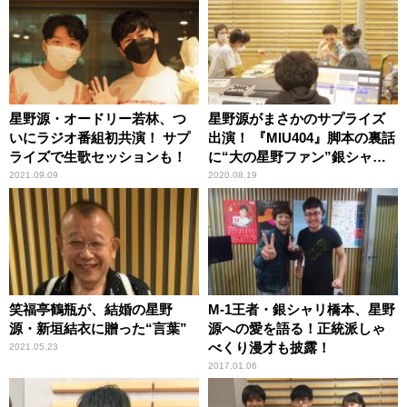
星野源・オードリー若林、つ
星野源がまさかのサプライズ
いにラジオ番組初共演！ サプ
出演！ 『MIU404』脚本の裏話
ライズで生歌セッションも！
に“大の星野ファン”銀シャリ
橋本が歓喜
2021.09.09
2020.08.19
笑福亭鶴瓶が、結婚の星野
M-1王者・銀シャリ橋本、星野
源・新垣結衣に贈った“言葉”
源への愛を語る！正統派しゃ
べくり漫才も披露！
2021.05.23
2017.01.06