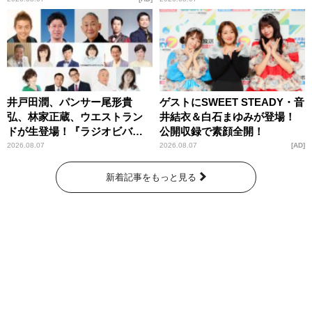
井戸田潤、パンサー尾形貴
ゲストにSWEET STEADY・音
弘、林家正蔵、ウエストラン
井結衣＆白石まゆみが登場！
ドが生登場！『ラジオビバリ
公開収録で素顔全開！
ー昼ズ』
2026.08.07
2026.08.07
AD
新着記事をもっと見る