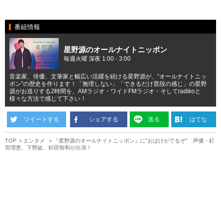
番組情報
星野源のオールナイトニッポン
毎週火曜 深夜 1:00 - 3:00
音楽家、俳優、文筆家と幅広い活躍を続ける星野源が、“オールナイトニッ
ポン”の歴史を作ります！「無理しない」「できるだけ普段の感じ」の星野
源がお送りする2時間を、AMラジオ・ワイドFMラジオ・そしてradikoと
様々な方法で感じて下さい！
ツイートする
シェアする
送る
はてな
TOP
エンタメ
『星野源のオールナイトニッポン』に”おばけがでるぞ” 声優・釘
宮理恵、下野紘、杉田智和が出演！