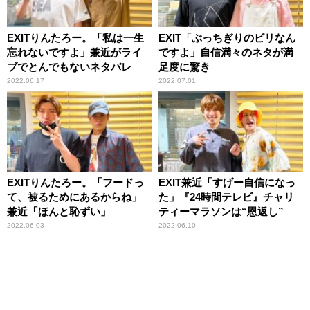
EXITりんたろー。「私は一生
EXIT「ぶっちぎりのビリなん
忘れないですよ」兼近がライ
ですよ」自信満々のネタが満
ブでとんでもないネタバレ
足度に驚き
2022.06.17
2022.07.01
EXITりんたろー。「フードっ
EXIT兼近「すげー自信になっ
て、被るためにあるからね」
た」『24時間テレビ』チャリ
兼近「ほんと恥ずい」
ティーマラソンは“恩返し”
2022.06.03
2022.06.10