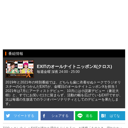
番組情報
EXITのオールナイトニッポンX(クロス)
毎週金曜 深夜 24:00 - 25:00
2019年と2021年の特別番組では、どちらも歯に衣着せぬトークでラジオリ
スナーの心をつかんだEXITが、金曜日のオールナイトニッポンXを担当！
2021年は7月にアーティストデビュー、10月には小説家デビュー（兼近大
樹）と、すでにお笑いだけに留まらず、活動の幅を広げているEXITですが、
次は毎週の生放送でのラジオパーソナリティとしてのデビューを果たしま
す。
ツイートする
シェアする
送る
はてな
TOP
エンタメ
EXITが売れた理由をりんたろー。が考察「あのとき、寝れなかっ