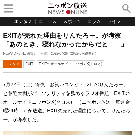
エンタメ
ニュース
スポーツ
コラム
ライフ
EXITが売れた理由をりんたろー。が考察
「あのとき、寝れなかったからだと……」
NEWS ONLINE 編集部
公開：
2022-07-29
（
2022-07-29
更新）
エンタメ
EXIT
EXITのオールナイトニッポンX(クロス)
7月22日（金）深夜、お笑いコンビ・EXITのりんたろー。
と兼近大樹がパーソナリティを務めるラジオ番組「EXITの
オールナイトニッポンX(クロス)」（ニッポン放送・毎週金
曜24時～）が放送。EXITの売れた理由について、りんたろ
ー。が考察した。