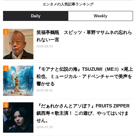
エンタメの人気記事ランキング
Daily
Weekly
笑福亭鶴瓶 スピッツ・草野マサムネの忘れら
れない一言
2026.08.03
『モアナと伝説の海』TSUZUMI（ME:I）×尾上
松也、ミュージカル・アドベンチャーで美声を
響かせる
2026.08.01
『だぁれかさんとアソぼ？』FRUITS ZIPPER
鎮西寿々歌主演！ この遊び、やってはいけま
せん。
2026.07.25