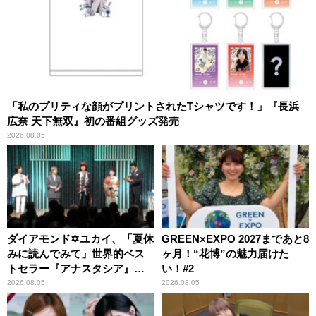
「私のプリティな顔がプリントされたTシャツです！」『長浜
広奈 天下無双』初の番組グッズ発売
2026.08.05
ダイアモンド✡ユカイ、「夏休
GREEN×EXPO 2027まであと8
みに読んでみて」世界的ベス
ヶ月！“花博”の魅力届けた
トセラー『アナスタシア』を
い！#2
紹介
2026.08.05
2026.08.05