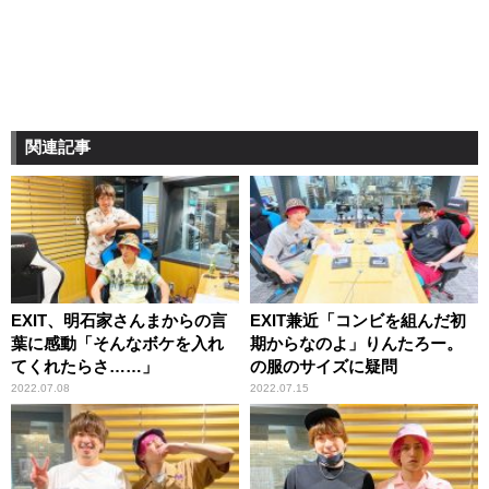
関連記事
EXIT、明石家さんまからの言
EXIT兼近「コンビを組んだ初
葉に感動「そんなボケを入れ
期からなのよ」りんたろー。
てくれたらさ……」
の服のサイズに疑問
2022.07.08
2022.07.15