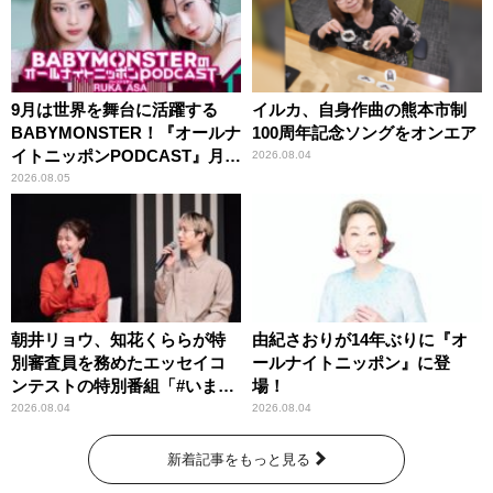
9月は世界を舞台に活躍する
イルカ、自身作曲の熊本市制
BABYMONSTER！『オールナ
100周年記念ソングをオンエア
イトニッポンPODCAST』月替
2026.08.04
わりパーソナリティ
2026.08.05
朝井リョウ、知花くららが特
由紀さおりが14年ぶりに『オ
別審査員を務めたエッセイコ
ールナイトニッポン』に登
ンテストの特別番組「#いまあ
場！
なたに伝えたいこと」
2026.08.04
2026.08.04
新着記事をもっと見る