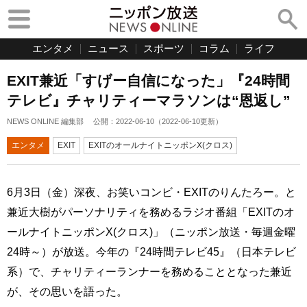
エンタメ
ニュース
スポーツ
コラム
ライフ
EXIT兼近「すげー自信になった」『24時間
テレビ』チャリティーマラソンは“恩返し”
NEWS ONLINE 編集部
公開：
2022-06-10
（
2022-06-10
更新）
エンタメ
EXIT
EXITのオールナイトニッポンX(クロス)
6月3日（金）深夜、お笑いコンビ・EXITのりんたろー。と
兼近大樹がパーソナリティを務めるラジオ番組「EXITのオ
ールナイトニッポンX(クロス)」（ニッポン放送・毎週金曜
24時～）が放送。今年の『24時間テレビ45』（日本テレビ
系）で、チャリティーランナーを務めることとなった兼近
が、その思いを語った。