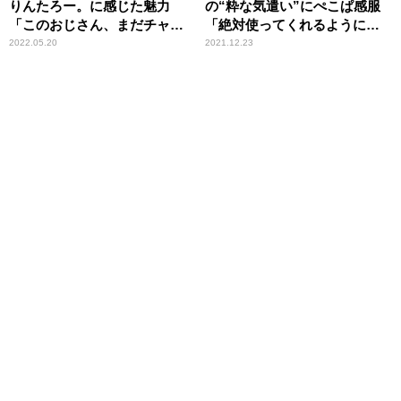
りんたろー。に感じた魅力
の“粋な気遣い”にぺこぱ感服
「このおじさん、まだチャラ
「絶対使ってくれるようにっ
男なんだ……」
てことだよね」
2022.05.20
2021.12.23