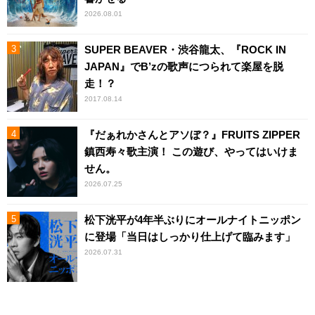
2026.08.01
SUPER BEAVER・渋谷龍太、『ROCK IN
JAPAN』でB’zの歌声につられて楽屋を脱
走！？
2017.08.14
『だぁれかさんとアソぼ？』FRUITS ZIPPER
鎮西寿々歌主演！ この遊び、やってはいけま
せん。
2026.07.25
松下洸平が4年半ぶりにオールナイトニッポン
に登場「当日はしっかり仕上げて臨みます」
2026.07.31