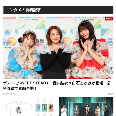
エンタメの新着記事
NEW
ゲストにSWEET STEADY・音井結衣＆白石まゆみが登場！公
開収録で素顔全開！
2026.08.07
AD