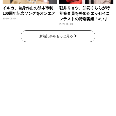
イルカ、自身作曲の熊本市制
朝井リョウ、知花くららが特
100周年記念ソングをオンエア
別審査員を務めたエッセイコ
ンテストの特別番組「#いまあ
2026.08.04
なたに伝えたいこと」
2026.08.04
新着記事をもっと見る