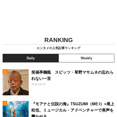
RANKING
エンタメの人気記事ランキング
Daily
Weekly
笑福亭鶴瓶 スピッツ・草野マサムネの忘れら
れない一言
2026.08.03
『モアナと伝説の海』TSUZUMI（ME:I）×尾上
松也、ミュージカル・アドベンチャーで美声を
響かせる