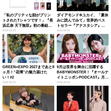
「私のプリティな顔がプリン
ダイアモンド✡ユカイ、「夏休
トされたTシャツです！」『長
みに読んでみて」世界的ベス
浜広奈 天下無双』初の番組グ
トセラー『アナスタシア』を
ッズ発売
紹介
2026.08.05
2026.08.05
GREEN×EXPO 2027まであと8
9月は世界を舞台に活躍する
ヶ月！“花博”の魅力届けた
BABYMONSTER！『オールナ
い！#2
イトニッポンPODCAST』月替
わりパーソナリティ
2026.08.05
2026.08.05