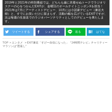
2019年と2021年の特別番組では、どちらも歯に衣着せぬトークでラジオリ
スナーの心をつかんだEXITが、金曜日のオールナイトニッポンXを担当！
2021年は7月にアーティストデビュー、10月には小説家デビュー（兼近大
樹）と、すでにお笑いだけに留まらず、活動の幅を広げているEXITですが、
次は毎週の生放送でのラジオパーソナリティとしてのデビューを果たしま
す。
ツイートする
シェアする
送る
はてな
TOP
エンタメ
EXIT兼近「すげー自信になった」『24時間テレビ』チャリティー
マラソンは“恩返し”