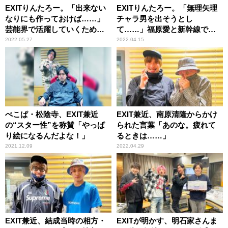
EXITりんたろー。「出来ない
EXITりんたろー。「無理矢理
なりにも作っておけば……」
チャラ男を出そうとし
芸能界で活躍していくための
て……」福原愛と新幹線で遭
ビジョンを語る
遇、とっさに出た一言
2022.05.27
2022.04.15
ぺこぱ・松陰寺、EXIT兼近
EXIT兼近、南原清隆からかけ
の“スター性”を称賛「やっぱ
られた言葉「あのな。疲れて
り絵になるんだよな！」
るときは……」
2021.12.09
2022.04.29
EXIT兼近、結成当時の相方・
EXITが明かす、明石家さんま