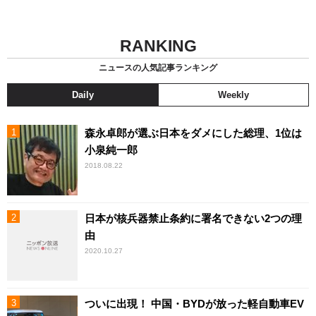
RANKING
ニュースの人気記事ランキング
Daily
Weekly
森永卓郎が選ぶ日本をダメにした総理、1位は
小泉純一郎
2018.08.22
日本が核兵器禁止条約に署名できない2つの理
由
2020.10.27
ついに出現！ 中国・BYDが放った軽自動車EV