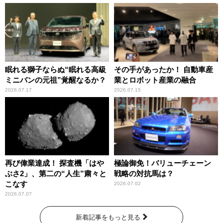
眠れる獅子ならぬ“眠れる高級
その手があったか！ 自動車産
ミニバンの元祖”覚醒なるか？
業とロボット産業の融合
2026.07.17
2026.07.15
再び偉業達成！ 探査機「はや
極論御免！バリューチェーン
ぶさ2」、第二の“人生”粛々と
戦略の対抗馬は？
こなす
2026.07.02
2026.07.07
新着記事をもっと見る