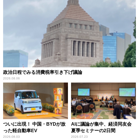
政治日程でみる消費税率引き下げ議論
2026.08.06
ついに出現！ 中国・BYDが放
AIに議論が集中、経済同友会
った軽自動車EV
夏季セミナーの2日間
2026.08.03
2026.07.23