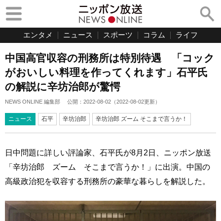
エンタメ
ニュース
スポーツ
コラム
ライフ
中国高官収容の刑務所は特別待遇 「コック
がおいしい料理を作ってくれます」石平氏
の解説に辛坊治郎が驚愕
NEWS ONLINE 編集部
公開：
2022-08-02
（
2022-08-02
更新）
ニュース
石平
辛坊治郎
辛坊治郎 ズーム そこまで言うか！
日中問題に詳しい評論家、石平氏が8月2日、ニッポン放送
「辛坊治郎 ズーム そこまで言うか！」に出演。中国の
高級政治犯を収容する刑務所の豪華な暮らしを解説した。