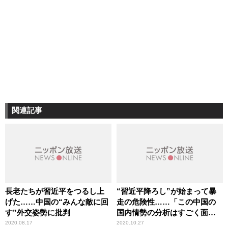
関連記事
長老たちが習近平をつるし上
“習近平降ろし”が始まって暴
げた……中国の“みんな敵に回
走の危険性……「この中国の
す”外交姿勢に批判
国内情勢の分析はすごく面白
い」辛坊治郎が言及
2020.08.17
2020.10.27