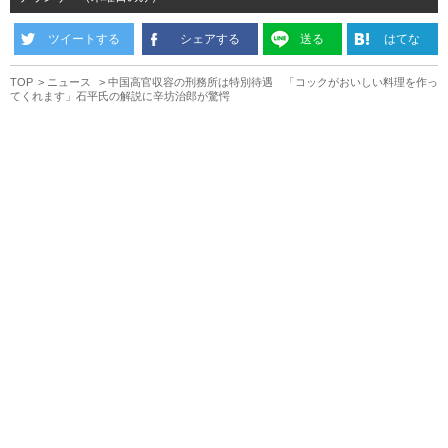
ツイートする
シェアする
送る
はてな
TOP
ニュース
中国高官収容の刑務所は特別待遇 「コックがおいしい料理を作っ
てくれます」石平氏の解説に辛坊治郎が驚愕