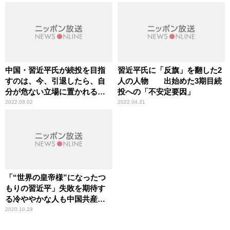
中国・習近平氏が続投を目指
習近平氏に「反旗」を翻した2
すのは、今、引退したら、自
人の人物 出始めた3期目続
分が危ない立場に置かれるか
投への「不安定要因」
ら
2022.08.02
2022.04.21
「“世界の皇帝様”になったつ
もりの習近平」失敗を期待す
る冷ややかな人も中国共産党
には多い
2020.10.29