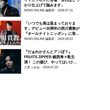
かり仕上げて臨みます」
NEWS ONLINE 編集部
2026.07.31
「いつでも肩は温まっておりま
す」デビュー30周年の西川貴教が
『オールナイトニッポン』に登
場！
NEWS ONLINE 編集部
2026.08.03
N
『だぁれかさんとアソぼ？』
FRUITS ZIPPER 鎮西寿々歌主
演！ この遊び、やってはいけま
せん。
八雲 ふみね
2026.07.25
N