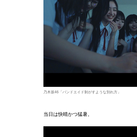
乃木坂46「バンドエイド剝がすような別れ方」
当日は快晴かつ猛暑。