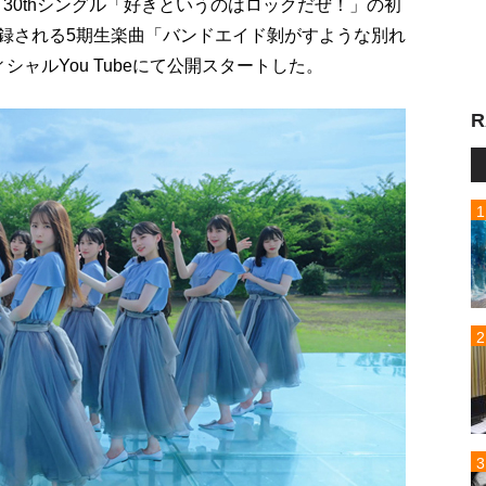
6 30thシングル「好きというのはロックだぜ！」の初
-Cに収録される5期生楽曲「バンドエイド剝がすような別れ
フィシャルYou Tubeにて公開スタートした。
R