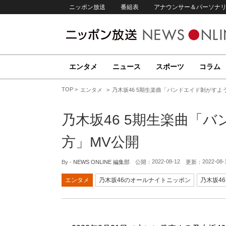
ニッポン放送
番組表
アナウンサー＆パーソナ
エンタメ
ニュース
スポーツ
コラム
TOP
エンタメ
乃木坂46 5期生楽曲「バンドエイド剝がすよ
乃木坂46 5期生楽曲「
方」MV公開
2022-08-12
2022-08-
By -
NEWS ONLINE 編集部
公開：
更新：
エンタメ
乃木坂46のオールナイトニッポン
乃木坂46