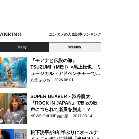
ANKING
エンタメの人気記事ランキング
Daily
Weekly
『モアナと伝説の海』
TSUZUMI（ME:I）×尾上松也、ミ
ュージカル・アドベンチャーで美
N
声を響かせる
八雲 ふみね
2026.08.01
SUPER BEAVER・渋谷龍太、
『ROCK IN JAPAN』でB’zの歌
声につられて楽屋を脱走！？
NEWS ONLINE 編集部
2017.08.14
松下洸平が4年半ぶりにオールナ
イトニッポンに登場「当日はしっ