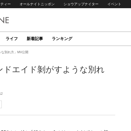
リティー
オールナイトニッポン
ショウアップナイター
イベント
ライフ
新着記事
ランキング
うな別れ方」MV公開
バンドエイド剝がすような別れ
12