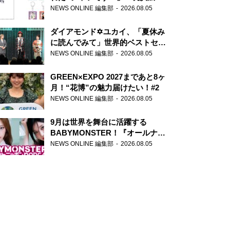
天下無双』初の番組グッズ発売
NEWS ONLINE 編集部
2026.08.05
ダイアモンド✡ユカイ、「夏休み
に読んでみて」世界的ベストセラ
ー『アナスタシア』を紹介
NEWS ONLINE 編集部
2026.08.05
GREEN×EXPO 2027まであと8ヶ
月！“花博”の魅力届けたい！#2
NEWS ONLINE 編集部
2026.08.05
9月は世界を舞台に活躍する
BABYMONSTER！『オールナイ
トニッポンPODCAST』月替わり
NEWS ONLINE 編集部
2026.08.05
パーソナリティ