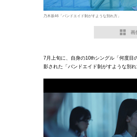
乃木坂46「バンドエイド剝がすような別れ方」
画
7月上旬に、自身の10thシングル「何度
影された「バンドエイド剝がすような別れ