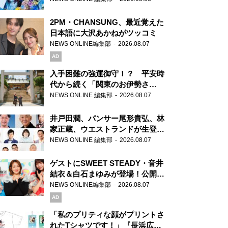
2PM・CHANSUNG、最近覚えた
日本語に大沢あかねがツッコミ
NEWS ONLINE編集部
2026.08.07
AD
入手困難の強運御守！？ 平安時
代から続く「関東のお伊勢さ
ま」、芝大神宮にてランパンプス
NEWS ONLINE 編集部
2026.08.07
が合格祈願！
井戸田潤、パンサー尾形貴弘、林
家正蔵、ウエストランドが生登
場！『ラジオビバリー昼ズ』
NEWS ONLINE 編集部
2026.08.07
ゲストにSWEET STEADY・音井
結衣＆白石まゆみが登場！公開収
録で素顔全開！
NEWS ONLINE編集部
2026.08.07
AD
「私のプリティな顔がプリントさ
れたTシャツです！」『長浜広奈