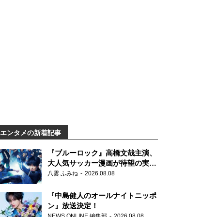
エンタメの新着記事
『ブルーロック』高橋文哉主演、
大人気サッカー漫画が待望の実写
映画に
八雲 ふみね
2026.08.08
『中島健人のオールナイトニッポ
ン』放送決定！
NEWS ONLINE 編集部
2026.08.08