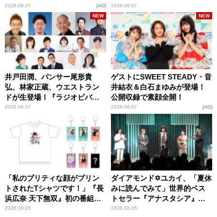
パンプスが合格祈願！
2026.08.07
AD
2026.08.07
NEW
NEW
井戸田潤、パンサー尾形貴
ゲストにSWEET STEADY・音
弘、林家正蔵、ウエストラン
井結衣＆白石まゆみが登場！
ドが生登場！『ラジオビバリ
公開収録で素顔全開！
ー昼ズ』
2026.08.07
2026.08.07
AD
「私のプリティな顔がプリン
ダイアモンド✡ユカイ、「夏休
トされたTシャツです！」『長
みに読んでみて」世界的ベス
浜広奈 天下無双』初の番組グ
トセラー『アナスタシア』を
ッズ発売
紹介
2026.08.05
2026.08.05