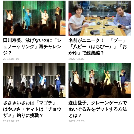
田川寿美、泳げないのに「シ
名前がユニーク！ 「ブー」
ュノーケリング」再チャレン
「八ピー（はちぴー）」「お
ジ？
かゆ」で総集編？
2022.08.10
2022.08.03
ささきいさおは「マゴチ」、
森山愛子、クレーンゲームで
はやぶさ・ヤマトは「チョウ
ぬいぐるみをゲットする方法
ザメ」釣りに挑戦？
とは？
2022.07.27
2022.07.20