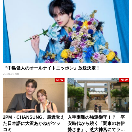
『中島健人のオールナイトニッポン』放送決定！
2026.08.08
NEW
NEW
2PM・CHANSUNG、最近覚え
入手困難の強運御守！？ 平
た日本語に大沢あかねがツッ
安時代から続く「関東のお伊
コミ
勢さま」、芝大神宮にてラン