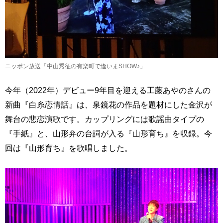
ニッポン放送「中山秀征の有楽町で逢いまSHOW♪」
今年（2022年）デビュー9年目を迎える工藤あやのさんの
新曲『白糸恋情話』は、泉鏡花の作品を題材にした金沢が
舞台の悲恋演歌です。カップリングには歌謡曲タイプの
『手紙』と、山形弁の台詞が入る『山形育ち』を収録。今
回は『山形育ち』を歌唱しました。