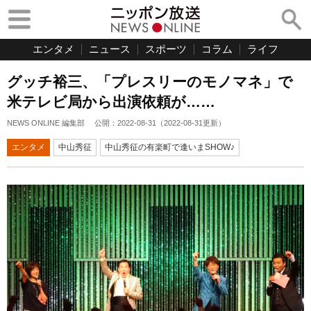
エンタメ
ニュース
スポーツ
コラム
ライフ
グッチ裕三、「プレスリーのモノマネ」で
米テレビ局から出演依頼が……
NEWS ONLINE 編集部
公開：
2022-08-31
（
2022-08-31
更新）
エンタメ
中山秀征
中山秀征の有楽町で逢いまSHOW♪