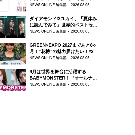
天下無双』初の番組グッズ発売
NEWS ONLINE 編集部
2026.08.05
ダイアモンド✡ユカイ、「夏休み
に読んでみて」世界的ベストセラ
ー『アナスタシア』を紹介
NEWS ONLINE 編集部
2026.08.05
GREEN×EXPO 2027まであと8ヶ
月！“花博”の魅力届けたい！#2
NEWS ONLINE 編集部
2026.08.05
9月は世界を舞台に活躍する
BABYMONSTER！『オールナイ
トニッポンPODCAST』月替わり
NEWS ONLINE 編集部
2026.08.05
パーソナリティ