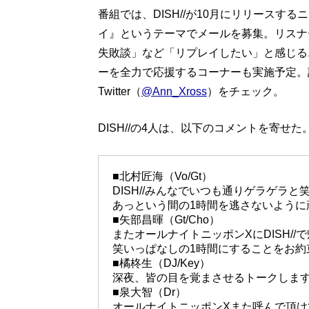
番組では、DISH//が10月にリリースする
イ』というテーマでメールを募集。リスナ
失敗談」など「リプレイしたい」と感じるエ
ーを全力で応援するコーナーも実施予定。詳
Twitter（
@Ann_Xross
）をチェック。
DISH//の4人は、以下のコメントを寄せた
■北村匠海（Vo/Gt）
DISH//みんなでいつも通りゲラゲラ
あっという間の1時間を逃さないように
■矢部昌暉（Gt/Cho）
またオールナイトニッポンXにDISH/
笑いっぱなしの1時間にすることをお約
■橘柊生（DJ/Key）
深夜、皆の目を覚まさせるトークしま
■泉大智（Dr）
オールナイトニッポンXまた呼んで頂け