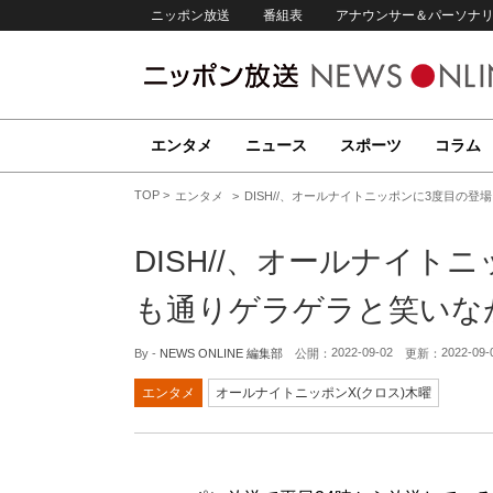
ニッポン放送
番組表
アナウンサー＆パーソナ
エンタメ
ニュース
スポーツ
コラム
TOP
エンタメ
DISH//、オールナイトニッポンに3度目の
DISH//、オールナイト
も通りゲラゲラと笑いな
2022-09-02
2022-09-
By -
NEWS ONLINE 編集部
公開：
更新：
エンタメ
オールナイトニッポンX(クロス)木曜