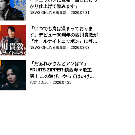
かり仕上げて臨みます」
NEWS ONLINE 編集部
2026.07.31
「いつでも肩は温まっておりま
す」デビュー30周年の西川貴教が
『オールナイトニッポン』に登
場！
NEWS ONLINE 編集部
2026.08.03
N
『だぁれかさんとアソぼ？』
FRUITS ZIPPER 鎮西寿々歌主
演！ この遊び、やってはいけま
せん。
八雲 ふみね
2026.07.25
N