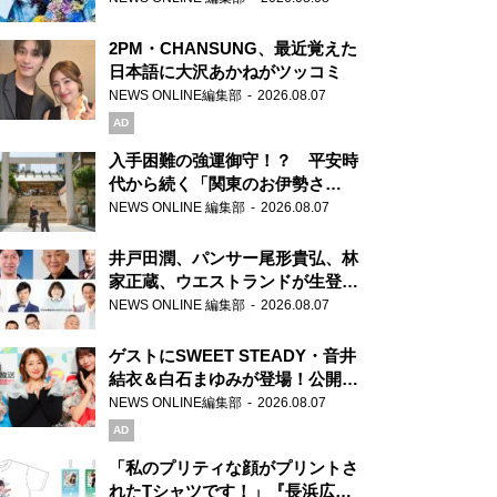
2PM・CHANSUNG、最近覚えた
日本語に大沢あかねがツッコミ
NEWS ONLINE編集部
2026.08.07
AD
入手困難の強運御守！？ 平安時
代から続く「関東のお伊勢さ
ま」、芝大神宮にてランパンプス
NEWS ONLINE 編集部
2026.08.07
が合格祈願！
井戸田潤、パンサー尾形貴弘、林
家正蔵、ウエストランドが生登
場！『ラジオビバリー昼ズ』
NEWS ONLINE 編集部
2026.08.07
ゲストにSWEET STEADY・音井
結衣＆白石まゆみが登場！公開収
録で素顔全開！
NEWS ONLINE編集部
2026.08.07
AD
「私のプリティな顔がプリントさ
れたTシャツです！」『長浜広奈