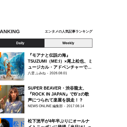
ANKING
エンタメの人気記事ランキング
Daily
Weekly
『モアナと伝説の海』
TSUZUMI（ME:I）×尾上松也、ミ
ュージカル・アドベンチャーで美
N
声を響かせる
八雲 ふみね
2026.08.01
SUPER BEAVER・渋谷龍太、
『ROCK IN JAPAN』でB’zの歌
声につられて楽屋を脱走！？
NEWS ONLINE 編集部
2017.08.14
松下洸平が4年半ぶりにオールナ
イトニッポンに登場「当日はしっ