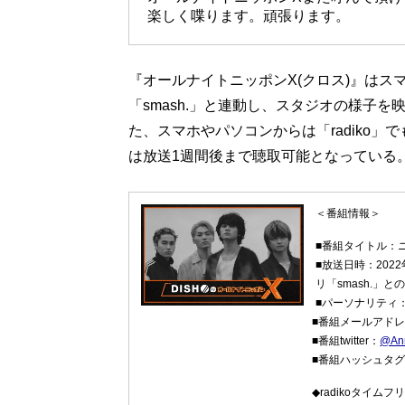
楽しく喋ります。頑張ります。
『オールナイトニッポンX(クロス)』は
「smash.」と連動し、スタジオの様子
た、スマホやパソコンからは「radiko」で
は放送1週間後まで聴取可能となっている
＜番組情報＞
■番組タイトル：ニ
■放送日時：202
リ「smash.」
■パーソナリティ：
■番組メールアド
■番組twitter：
@An
■番組ハッシュタ
◆radikoタイムフ