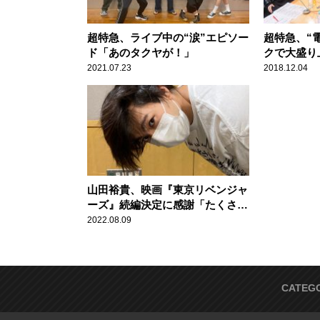
超特急、ライブ中の“涙”エピソー
超特急、“
ド「あのタクヤが！」
クで大盛り
2021.07.23
2018.12.04
山田裕貴、映画『東京リベンジャ
ーズ』続編決定に感謝「たくさん
の人に愛してもらって」
2022.08.09
CATEG