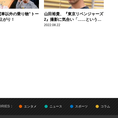
電車以外の乗り物”トー
山田裕貴、『東京リベンジャーズ
上がり！
2』撮影に気合い「……というこ
とは、クランクインしました！」
2022.08.22
ORIES：
エンタメ
ニュース
スポーツ
コラム