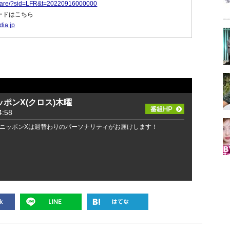
p/share/?sid=LFR&t=20220916000000
ロードはこちら
dia.jp
ポンX(クロス)木曜
:58
ニッポンXは週替わりのパーソナリティがお届けします！