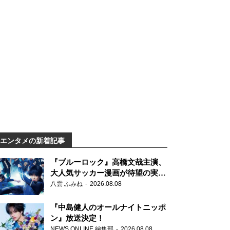
エンタメの新着記事
『ブルーロック』高橋文哉主演、
大人気サッカー漫画が待望の実写
映画に
八雲 ふみね
2026.08.08
『中島健人のオールナイトニッポ
ン』放送決定！
NEWS ONLINE 編集部
2026.08.08