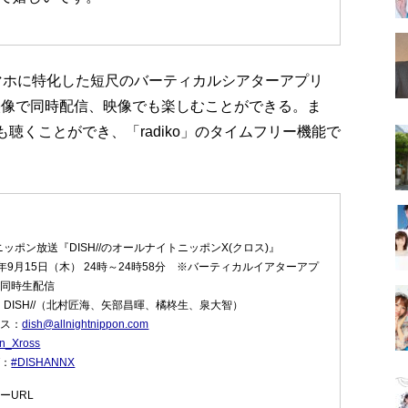
スマホに特化した短尺のバーティカルシアターアプリ
を映像で同時配信、映像でも楽しむことができる。ま
も聴くことができ、「radiko」のタイムフリー機能で
。
ッポン放送『DISH//のオールナイトニッポンX(クロス)』
2年9月15日（木） 24時～24時58分 ※バーティカルイアターアプ
との同時生配信
DISH//（北村匠海、矢部昌暉、橘柊生、泉大智）
レス：
dish@allnightnippon.com
n_Xross
グ：
#DISHANNX
リーURL