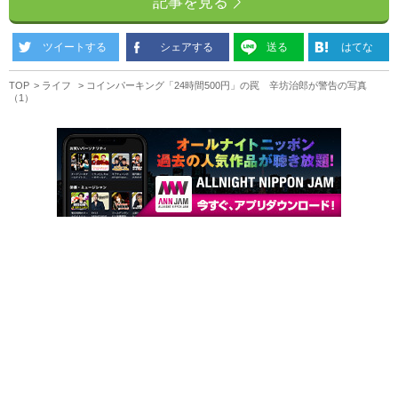
記事を見る
ツイートする
シェアする
送る
はてな
TOP
ライフ
コインパーキング「24時間500円」の罠 辛坊治郎が警告の写真
（1）