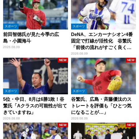
スポーツ
スポーツ
前田智徳氏が見た今季の広
DeNA、エンカーナシオン4番
島・小園海斗
固定で打線が活性化 谷繁氏
「前後の流れがすごく良くな
2026.08.09
りましたね」
2026.08.09
NEW
NEW
スポーツ
スポーツ
5位・中日、8月は6勝1敗！谷
谷繁氏、広島・斉藤優汰のス
繁氏「Aクラスの可能性が出て
トレートを評価も「ひとつ気
きていますね」
になることが…」
2026.08.08
2026.08.08
NEW
NEW