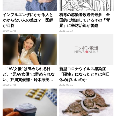
インフルエンザにかかる人と
梅毒の感染者数過去最多 全
かからない人の差は？ 医師
国的に増加しているその「背
が回答
景」に辛坊治郎が警鐘
2020.01.08
2021.12.14
「“AV女優”は辞められるけ
新型コロナウイルス感染症
ど、“元AV女優”は辞められな
「陽性」になったときは何日
い」芥川賞候補・鈴木涼美が
休めばいいのか
経験から考える「AV新法」
2022.07.06
2022.08.10