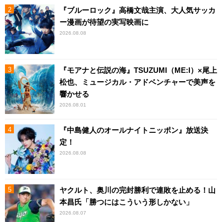
『ブルーロック』高橋文哉主演、大人気サッカ
ー漫画が待望の実写映画に
2026.08.08
『モアナと伝説の海』TSUZUMI（ME:I）×尾上
松也、ミュージカル・アドベンチャーで美声を
響かせる
2026.08.01
『中島健人のオールナイトニッポン』放送決
定！
2026.08.08
ヤクルト、奥川の完封勝利で連敗を止める！山
本昌氏「勝つにはこういう形しかない」
2026.08.07