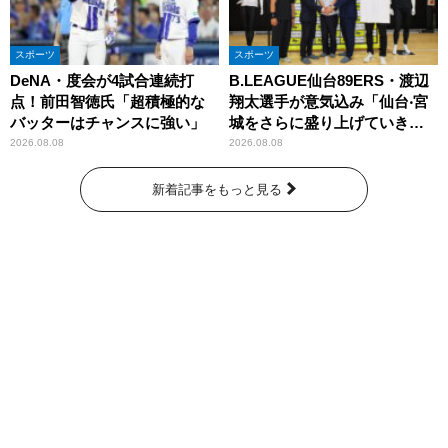
スポーツ
スポーツ
DeNA・度会が4試合連続打
B.LEAGUE仙台89ERS・渡辺
点！前田智徳氏「超積極的な
翔太選手が意気込み「仙台‧宮
バッターはチャンスに強い」
城をさらに盛り上げていきた
いです」
2026.08.08
2026.08.08
新着記事をもっと見る