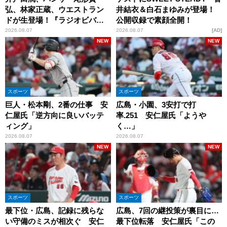
弘、林家正蔵、ウエストラン
井結衣＆白石まゆみが登場！
ドが生登場！『ラジオビバリ
公開収録で素顔全開！
ー昼ズ』
2026.08.07
2026.08.07
AD
NEW
NEW
スポーツ
スポーツ
巨人・松本剛、2番の仕事 安
広島・小園、3安打で打
仁屋氏「逆方向に良いバッテ
率.251 安仁屋氏「ようや
ィング」
く…」
2026.08.07
2026.08.07
NEW
NEW
スポーツ
スポーツ
最下位・広島、記録に残らな
広島、7回の継投策が裏目に…
い守備のミスが相次ぐ 安仁
最下位転落 安仁屋氏「この