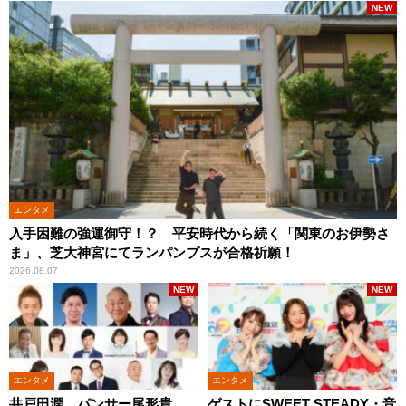
NEW
エンタメ
入手困難の強運御守！？ 平安時代から続く「関東のお伊勢さ
ま」、芝大神宮にてランパンプスが合格祈願！
2026.08.07
NEW
NEW
エンタメ
エンタメ
井戸田潤、パンサー尾形貴
ゲストにSWEET STEADY・音