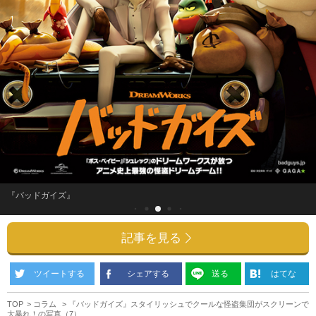
『バッドガイズ』
記事を見る
ツイートする
シェアする
送る
はてな
TOP
コラム
『バッドガイズ』スタイリッシュでクールな怪盗集団がスクリーンで
大暴れ！の写真（7）