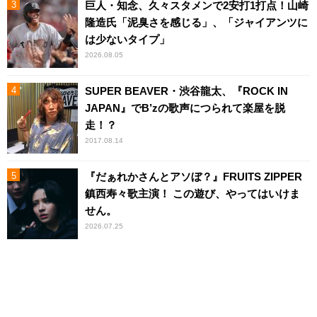
巨人・知念、久々スタメンで2安打1打点！山崎
隆造氏「泥臭さを感じる」、「ジャイアンツに
は少ないタイプ」
2026.08.05
SUPER BEAVER・渋谷龍太、『ROCK IN
JAPAN』でB’zの歌声につられて楽屋を脱
走！？
2017.08.14
『だぁれかさんとアソぼ？』FRUITS ZIPPER
鎮西寿々歌主演！ この遊び、やってはいけま
せん。
2026.07.25