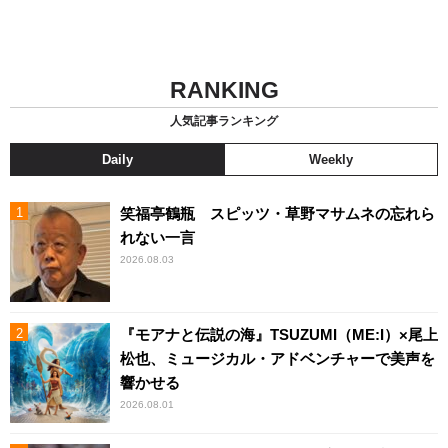
RANKING
人気記事ランキング
Daily
Weekly
笑福亭鶴瓶 スピッツ・草野マサムネの忘れら
れない一言
2026.08.03
『モアナと伝説の海』TSUZUMI（ME:I）×尾上
松也、ミュージカル・アドベンチャーで美声を
響かせる
2026.08.01