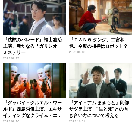
『沈黙のパレード』福山雅治
『ＴＡＮＧ タング』二宮和
主演、新たなる「ガリレオ」
也、今度の相棒はロボット？
ミステリー
2022.08.13
2022.09.17
『グッバイ・クルエル・ワー
『アイ・アム まきもと』阿部
ルド』西島秀俊主演、エキサ
サダヲ主演 “生と死”との向
イティングなクライム・エン
き合い方について考える
ターテインメント
2022.09.10
2022.10.01