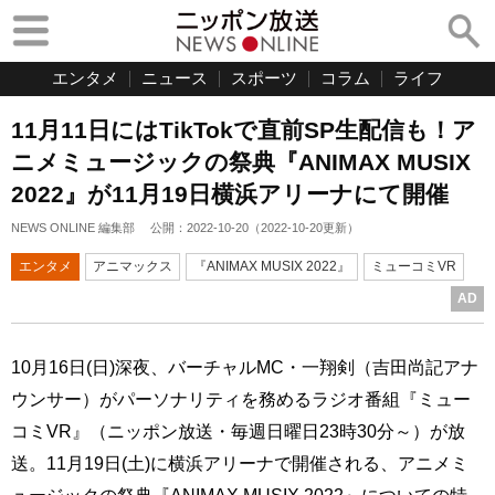
エンタメ
ニュース
スポーツ
コラム
ライフ
11月11日にはTikTokで直前SP生配信も！ア
ニメミュージックの祭典『ANIMAX MUSIX
2022』が11月19日横浜アリーナにて開催
NEWS ONLINE 編集部
公開：
2022-10-20
（
2022-10-20
更新）
エンタメ
アニマックス
『ANIMAX MUSIX 2022』
ミューコミVR
AD
10月16日(日)深夜、バーチャルMC・一翔剣（吉田尚記アナ
ウンサー）がパーソナリティを務めるラジオ番組『ミュー
コミVR』（ニッポン放送・毎週日曜日23時30分～）が放
送。11月19日(土)に横浜アリーナで開催される、アニメミ