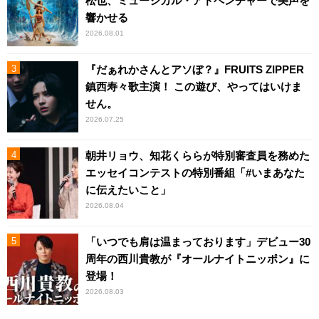
松也、ミュージカル・アドベンチャーで美声を
響かせる
2026.08.01
『だぁれかさんとアソぼ？』FRUITS ZIPPER
鎮西寿々歌主演！ この遊び、やってはいけま
せん。
2026.07.25
朝井リョウ、知花くららが特別審査員を務めた
エッセイコンテストの特別番組「#いまあなた
に伝えたいこと」
2026.08.04
「いつでも肩は温まっております」デビュー30
周年の西川貴教が『オールナイトニッポン』に
登場！
2026.08.03