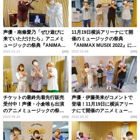
声優・南條愛乃「ぜひ遊びに
11月19日横浜アリーナにて開
来ていただけたら」アニメミ
催のミュージックの祭典
ュージックの祭典『ANIMAX
『ANIMAX MUSIX 2022』にロ
MUSIX 2022』が11月19日横浜
ックバンド・FLOWも気合十
2022.10.13
AD
2022.10.06
AD
アリーナにて開催
分！チケットの最終先着先行
販売も受付中
チケットの最終先着先行販売
声優・伊藤美来がコメントで
受付中！声優・小倉唯も出演
登場！11月19日に横浜アリー
のアニメミュージックの祭典
ナにて開催のアニメミュージ
『ANIMAX MUSIX 2022』が11
ックの祭典『ANIMAX MUSIX
2022.09.29
AD
2022.09.22
AD
月19日横浜アリーナにて開催
2022』を特集