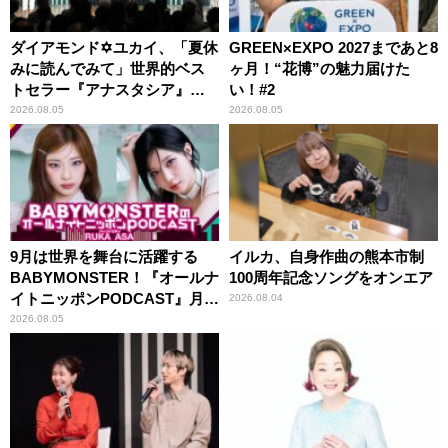
ダイアモンド✡ユカイ、「夏休
GREEN×EXPO 2027まであと8
みに読んでみて」世界的ベス
ヶ月！“花博”の魅力届けた
トセラー『アナスタシア』を
い！#2
紹介
2026.08.05
2026.08.05
9月は世界を舞台に活躍する
イルカ、自身作曲の熊本市制
BABYMONSTER！『オールナ
100周年記念ソングをオンエア
イトニッポンPODCAST』月替
2026.08.04
わりパーソナリティ
2026.08.05