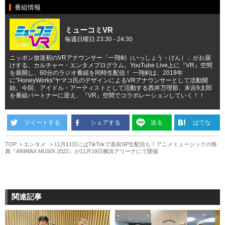
番組情報
ミューコミVR
毎週日曜日 23:30 - 24:30
ニッポン放送初のVRアナウンサー「一翔剣（いっしょう・けん）」がお届
けする、カルチャー・エンタメプログラム。YouTube Live上に『VR』空間
を展開し、60分のラジオ番組を同時生配信！ 一翔剣は、2019年
に"HoneyWorks"ヤマコ氏のデザインによるVRアナウンサーとして活動開
始。今回、アイドル・アーティストとして活動する西井万理那、末吉9太郎
を番組パートナーに迎え、『VR』空間でコラボレーションしていく！！
ツイートする
シェアする
送る
はてな
TOP
エンタメ
11月11日にはTikTokで直前SP生配信も！アニメミュージックの祭
典『ANIMAX MUSIX 2022』が11月19日横浜アリーナにて開催
関連記事