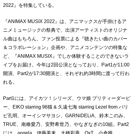
2022』を特集している。
『ANIMAX MUSIX 2022』は、アニマックスが手掛けるア
ニメミュージックの祭典で、出演アーティストのオリジナ
ル曲はもちろん、ファン投票による『聴きたい曲のカバー
＆コラボレーション』企画や、アニメコンテンツの特集な
ど、『ANIMAX MUSIX』でしか体験することのできないラ
イブをお届け。今年は2回公演となっており、Part1が11:00
開演、Part2が17:30開演と、それぞれ約3時間に渡って行わ
れる。
Part1には、アイカツ！シリーズ、ウマ娘 プリティーダービ
ー、EIKO starring 96猫 & 久遠七海 starring Lezel from パリ
ピ孔明、オーイシマサヨシ、GARNiDELiA、鈴木このみ、
TRUE、南條愛乃、安野希世乃、やなぎなぎの10組。Part2
には、angela、伊藤美来、大橋彩香、OxT、小倉唯、