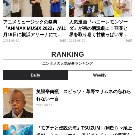
アニメミュージックの祭典
人気漫画『ハニーレモンソー
『ANIMAX MUSIX 2022』が11
ダ』が初の朗読劇に！羽花と
月19日に横浜アリーナにて開
界を取り巻く甘酸っぱい青春
催！出演声優・大橋彩香から
学園ストーリーを豪華声優52
2022.09.15
AD
2022.08.25
AD
コメントも
名が熱演！
RANKING
エンタメの人気記事ランキング
Daily
Weekly
笑福亭鶴瓶 スピッツ・草野マサムネの忘れら
れない一言
2026.08.03
『モアナと伝説の海』TSUZUMI（ME:I）×尾上