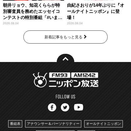
朝井リョウ、知花くららが特
由紀さおりが14年ぶりに『オ
別審査員を務めたエッセイコ
ールナイトニッポン』に登
ンテストの特別番組「#いまあ
場！
なたに伝えたいこと」
2026.08.04
2026.08.04
新着記事をもっと見る
番組表
アナウンサー＆パーソナリティー
オールナイトニッポン