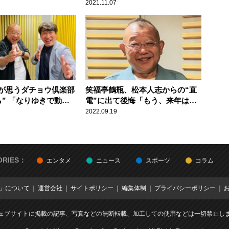
間寛平も理解
をかけるのよね。でも好かれる」
2021.11.07
が思うダチョウ倶楽部
笑福亭鶴瓶、松本人志からの“直
ら” 「なりゆきで動い
電”に出て後悔「もう、来年は出
が一番いいと思うよ」
ません」
2022.09.19
ORIES：
エンタメ
ニュース
スポーツ
コラム
E」について
運営会社
サイトポリシー
編集体制
プライバシーポリシー
ェブサイトに掲載の記事、写真などの無断転載、加工しての使用などは一切禁止し