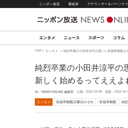
ニッポン放送
番組表
アナウンサー＆パーソナ
エンタメ
ニュース
スポーツ
コラム
TOP
エンタメ
純烈卒業の小田井涼平の思いに笑福亭鶴瓶も共
純烈卒業の小田井涼平の
新しく始めるってええよ
2022-10-30
2022-10-
By -
NEWS ONLINE 編集部
公開：
更新：
エンタメ
笑福亭鶴瓶日曜日のそれ
笑福亭鶴瓶
純