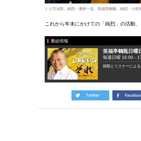
くり万太郎、純烈・酒井一圭、笑福亭鶴瓶、純烈・小田
これから年末にかけての「純烈」の活動、
番組情報
笑福亭鶴瓶日曜
毎週日曜 16:00 - 17
鶴瓶とリスナーによる