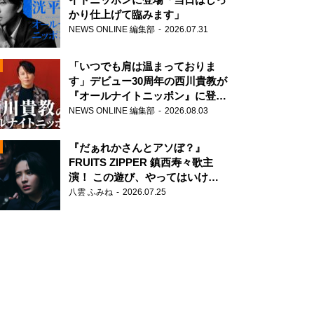
かり仕上げて臨みます」
NEWS ONLINE 編集部
2026.07.31
「いつでも肩は温まっておりま
す」デビュー30周年の西川貴教が
『オールナイトニッポン』に登
場！
NEWS ONLINE 編集部
2026.08.03
N
『だぁれかさんとアソぼ？』
FRUITS ZIPPER 鎮西寿々歌主
演！ この遊び、やってはいけま
せん。
八雲 ふみね
2026.07.25
N