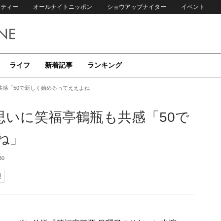
リティー
オールナイトニッポン
ショウアップナイター
イベント
ライフ
新着記事
ランキング
感「50で新しく始めるってええよね」
思いに笑福亭鶴瓶も共感「50で
ね」
30
烈