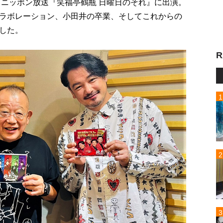
、ニッポン放送『笑福亭鶴瓶 日曜日のそれ』に出演。
ラボレーション、小田井の卒業、そしてこれからの
した。
R