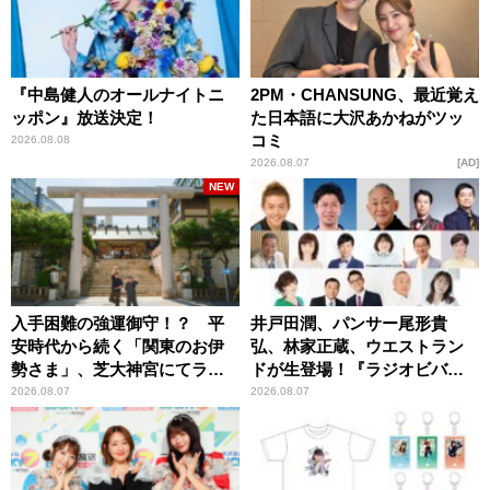
『中島健人のオールナイトニ
2PM・CHANSUNG、最近覚え
ッポン』放送決定！
た日本語に大沢あかねがツッ
コミ
2026.08.08
2026.08.07
AD
NEW
入手困難の強運御守！？ 平
井戸田潤、パンサー尾形貴
安時代から続く「関東のお伊
弘、林家正蔵、ウエストラン
勢さま」、芝大神宮にてラン
ドが生登場！『ラジオビバリ
パンプスが合格祈願！
ー昼ズ』
2026.08.07
2026.08.07