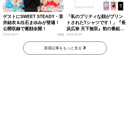
ゲストにSWEET STEADY・音
「私のプリティな顔がプリン
井結衣＆白石まゆみが登場！
トされたTシャツです！」『長
公開収録で素顔全開！
浜広奈 天下無双』初の番組グ
ッズ発売
2026.08.07
AD
2026.08.05
新着記事をもっと見る