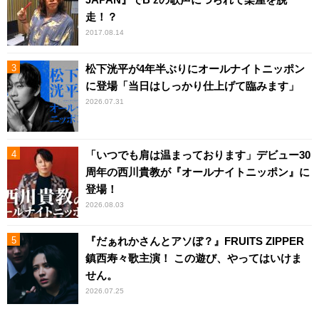
走！？
2017.08.14
松下洸平が4年半ぶりにオールナイトニッポン
に登場「当日はしっかり仕上げて臨みます」
2026.07.31
「いつでも肩は温まっております」デビュー30
周年の西川貴教が『オールナイトニッポン』に
登場！
2026.08.03
『だぁれかさんとアソぼ？』FRUITS ZIPPER
鎮西寿々歌主演！ この遊び、やってはいけま
せん。
2026.07.25