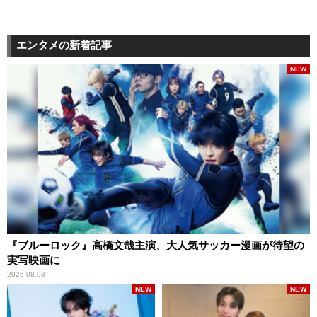
エンタメの新着記事
NEW
『ブルーロック』高橋文哉主演、大人気サッカー漫画が待望の
実写映画に
2026.08.08
NEW
NEW