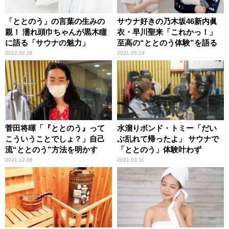
「ととのう」の言葉の生みの
サウナ好きの乃木坂46新内眞
親！ 濡れ頭巾ちゃんが黒木瞳
衣・早川聖来「これかっ！」
に語る「サウナの魅力」
至高の“ととのう体験”を語る
2022.02.28
2021.05.19
菅田将暉「『ととのう』って
水溜りボンド・トミー「だい
こういうことでしょ？」自己
ぶ乱れて帰ったよ」 サウナで
流“ととのう”方法を明かす
「ととのう」体験叶わず
2021.12.06
2021.03.11