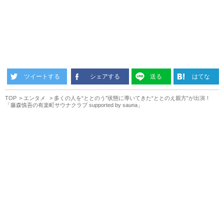
ツイートする
シェアする
送る
はてな
TOP
エンタメ
多くの人を“ととのう”状態に導いてきた“ととのえ親方”が出演！
「藤森慎吾の有楽町サウナクラブ supported by sauna」