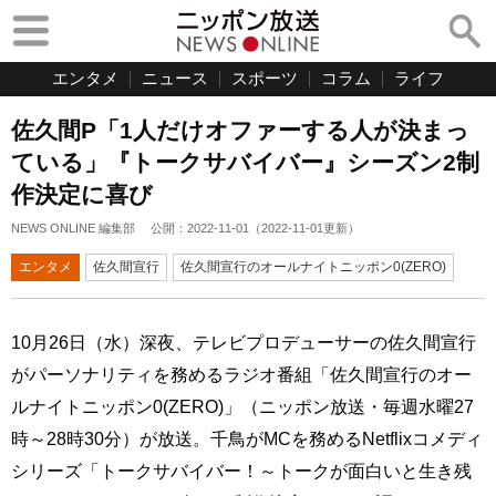
エンタメ
ニュース
スポーツ
コラム
ライフ
佐久間P「1人だけオファーする人が決まっ
ている」『トークサバイバー』シーズン2制
作決定に喜び
NEWS ONLINE 編集部
公開：
2022-11-01
（
2022-11-01
更新）
エンタメ
佐久間宣行
佐久間宣行のオールナイトニッポン0(ZERO)
10月26日（水）深夜、テレビプロデューサーの佐久間宣行
がパーソナリティを務めるラジオ番組「佐久間宣行のオー
ルナイトニッポン0(ZERO)」（ニッポン放送・毎週水曜27
時～28時30分）が放送。千鳥がMCを務めるNetflixコメディ
シリーズ「トークサバイバー！～トークが面白いと生き残