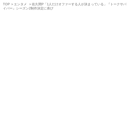
TOP
エンタメ
佐久間P「1人だけオファーする人が決まっている」『トークサバ
イバー』シーズン2制作決定に喜び