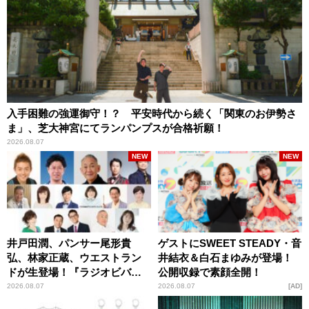
入手困難の強運御守！？ 平安時代から続く「関東のお伊勢さ
ま」、芝大神宮にてランパンプスが合格祈願！
2026.08.07
NEW
NEW
井戸田潤、パンサー尾形貴
ゲストにSWEET STEADY・音
弘、林家正蔵、ウエストラン
井結衣＆白石まゆみが登場！
ドが生登場！『ラジオビバリ
公開収録で素顔全開！
ー昼ズ』
2026.08.07
2026.08.07
AD