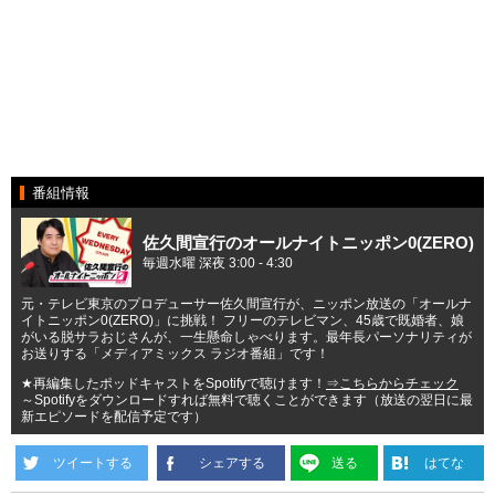
番組情報
佐久間宣行のオールナイトニッポン0(ZERO)
毎週水曜 深夜 3:00 - 4:30
元・テレビ東京のプロデューサー佐久間宣行が、ニッポン放送の「オールナ
イトニッポン0(ZERO)」に挑戦！ フリーのテレビマン、45歳で既婚者、娘
がいる脱サラおじさんが、一生懸命しゃべります。最年長パーソナリティが
お送りする「メディアミックス ラジオ番組」です！
★再編集したポッドキャストをSpotifyで聴けます！
⇒こちらからチェック
～Spotifyをダウンロードすれば無料で聴くことができます（放送の翌日に最
新エピソードを配信予定です）
ツイートする
シェアする
送る
はてな