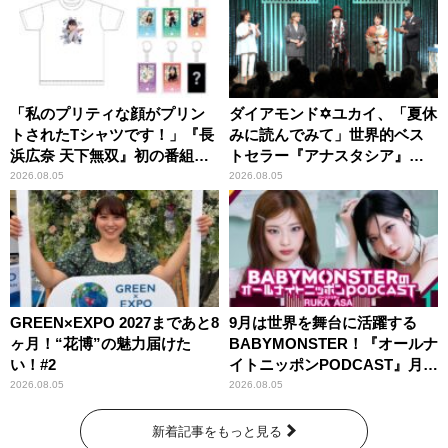
「私のプリティな顔がプリン
ダイアモンド✡ユカイ、「夏休
トされたTシャツです！」『長
みに読んでみて」世界的ベス
浜広奈 天下無双』初の番組グ
トセラー『アナスタシア』を
ッズ発売
紹介
2026.08.05
2026.08.05
GREEN×EXPO 2027まであと8
9月は世界を舞台に活躍する
ヶ月！“花博”の魅力届けた
BABYMONSTER！『オールナ
い！#2
イトニッポンPODCAST』月替
わりパーソナリティ
2026.08.05
2026.08.05
新着記事をもっと見る