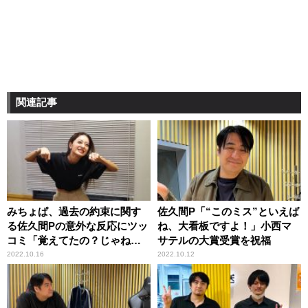
関連記事
みちょぱ、過去の約束に関す
佐久間P「“このミス”といえば
る佐久間Pの意外な反応にツッ
ね、大看板ですよ！」小西マ
コミ「覚えてたの？じゃねー
サテルの大賞受賞を祝福
よ（笑）」
2022.10.16
2022.10.12