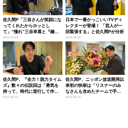
佐久間P「三谷さんが笑顔にな
日本で一番かっこいいTVディ
ってくれたからホッとし
レクターが登場！ 「芸人が一
て」“憧れ”三谷幸喜と『鎌倉
回緊張する」と佐久間Pが分析
殿の13人』SP番組で対談
2022.10.05
2020.08.05
佐久間P、『全力！脱力タイム
佐久間P、ニッポン放送開局以
ズ』数々の伝説回は「勇気を
来初の快挙は「リスナーのみ
持って、時代に逆行して作っ
なさんも含めたチームで手に
たからなんじゃないか……」
入れた」
2022.08.24
2022.09.22