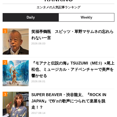
エンタメの人気記事ランキング
Daily
Weekly
笑福亭鶴瓶 スピッツ・草野マサムネの忘れら
れない一言
2026.08.03
『モアナと伝説の海』TSUZUMI（ME:I）×尾上
松也、ミュージカル・アドベンチャーで美声を
響かせる
2026.08.01
SUPER BEAVER・渋谷龍太、『ROCK IN
JAPAN』でB’zの歌声につられて楽屋を脱
走！？
2017.08.14