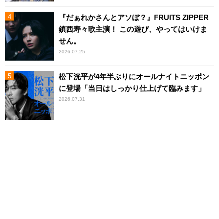
『だぁれかさんとアソぼ？』FRUITS ZIPPER
鎮西寿々歌主演！ この遊び、やってはいけま
せん。
2026.07.25
松下洸平が4年半ぶりにオールナイトニッポン
に登場「当日はしっかり仕上げて臨みます」
2026.07.31