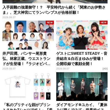
入手困難の強運御守！？ 平安時代から続く「関東のお伊勢さ
ま」、芝大神宮にてランパンプスが合格祈願！
2026.08.07
NEW
NEW
井戸田潤、パンサー尾形貴
ゲストにSWEET STEADY・音
弘、林家正蔵、ウエストラン
井結衣＆白石まゆみが登場！
ドが生登場！『ラジオビバリ
公開収録で素顔全開！
ー昼ズ』
2026.08.07
2026.08.07
AD
「私のプリティな顔がプリン
ダイアモンド✡ユカイ、「夏休
トされたTシャツです！」『長
みに読んでみて」世界的ベス