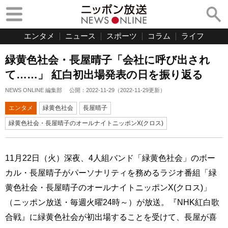
エンタメ
ニュース
スポーツ
コラム
ライフ
緑黄色社会・長屋晴子「会社に呼び出され
て……」 紅白初出場発表の日を振り返る
NEWS ONLINE 編集部
公開：
2022-11-29
（
2022-11-29
更新）
エンタメ
緑黄色社会
長屋晴子
緑黄色社会・長屋晴子のオールナイトニッポンX(クロス)
11月22日（火）深夜、4人組バンド「緑黄色社会」のボー
カル・長屋晴子がパーソナリティを務めるラジオ番組「緑
黄色社会・長屋晴子のオールナイトニッポンX(クロス)」
（ニッポン放送・毎週火曜24時～）が放送。『NHK紅白歌
合戦』に緑黄色社会が初出場することを受けて、長屋が喜