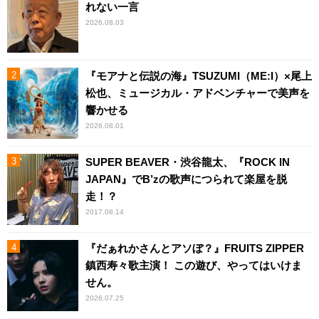
れない一言
2026.08.03
『モアナと伝説の海』TSUZUMI（ME:I）×尾上
松也、ミュージカル・アドベンチャーで美声を
響かせる
2026.08.01
SUPER BEAVER・渋谷龍太、『ROCK IN
JAPAN』でB’zの歌声につられて楽屋を脱
走！？
2017.08.14
『だぁれかさんとアソぼ？』FRUITS ZIPPER
鎮西寿々歌主演！ この遊び、やってはいけま
せん。
2026.07.25