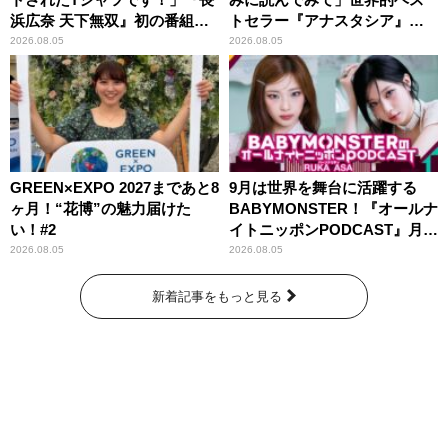
浜広奈 天下無双』初の番組グ
トセラー『アナスタシア』を
ッズ発売
紹介
2026.08.05
2026.08.05
GREEN×EXPO 2027まであと8
9月は世界を舞台に活躍する
ヶ月！“花博”の魅力届けた
BABYMONSTER！『オールナ
い！#2
イトニッポンPODCAST』月替
わりパーソナリティ
2026.08.05
2026.08.05
新着記事をもっと見る