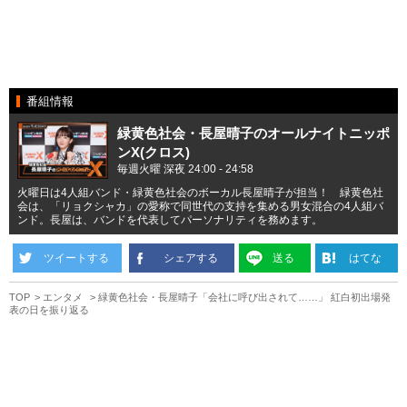
番組情報
緑黄色社会・長屋晴子のオールナイトニッポ
ンX(クロス)
毎週火曜 深夜 24:00 - 24:58
火曜日は4人組バンド・緑黄色社会のボーカル長屋晴子が担当！ 緑黄色社
会は、「リョクシャカ」の愛称で同世代の支持を集める男女混合の4人組バ
ンド。長屋は、バンドを代表してパーソナリティを務めます。
ツイートする
シェアする
送る
はてな
TOP
エンタメ
緑黄色社会・長屋晴子「会社に呼び出されて……」 紅白初出場発
表の日を振り返る