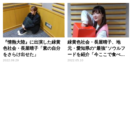
『情熱大陸』に出演した緑黄
緑黄色社会・長屋晴子、地
色社会・長屋晴子「素の自分
元・愛知県の“最強”ソウルフ
をさらけ出せた」
ードを紹介「今ここで食べて
ほしい！（笑）」
2022.09.29
2022.05.10