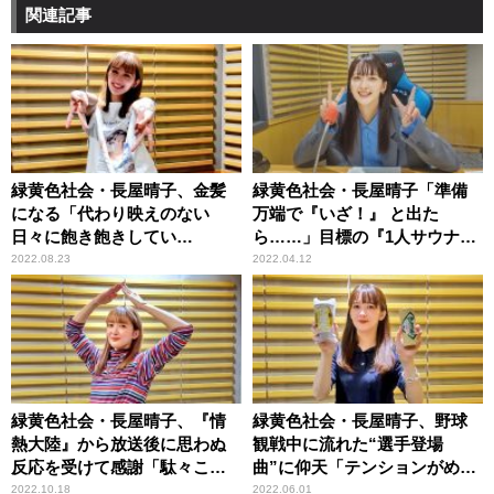
関連記事
緑黄色社会・長屋晴子、金髪
緑黄色社会・長屋晴子「準備
になる「代わり映えのない
万端で『いざ！』 と出た
日々に飽き飽きしてい
ら……」目標の『1人サウナ』
て……」
は叶わず「ごめんなさい！」
2022.08.23
2022.04.12
緑黄色社会・長屋晴子、『情
緑黄色社会・長屋晴子、野球
熱大陸』から放送後に思わぬ
観戦中に流れた“選手登場
反応を受けて感謝「駄々こね
曲”に仰天「テンションがめっ
てよかったな」
ちゃ上がりましたね！」
2022.10.18
2022.06.01