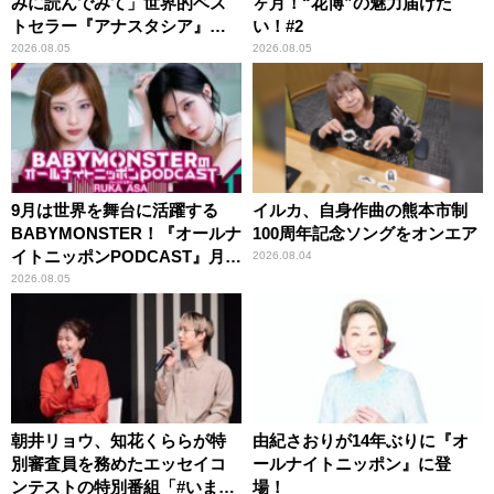
みに読んでみて」世界的ベス
ヶ月！“花博”の魅力届けた
トセラー『アナスタシア』を
い！#2
紹介
2026.08.05
2026.08.05
9月は世界を舞台に活躍する
イルカ、自身作曲の熊本市制
BABYMONSTER！『オールナ
100周年記念ソングをオンエア
イトニッポンPODCAST』月替
2026.08.04
わりパーソナリティ
2026.08.05
朝井リョウ、知花くららが特
由紀さおりが14年ぶりに『オ
別審査員を務めたエッセイコ
ールナイトニッポン』に登
ンテストの特別番組「#いまあ
場！