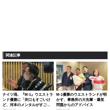
関連記事
ナイツ塙、『M-1』ウエストラ
M-1優勝のウエストランドが明
ンド優勝に「井口もすごいけ
かす、事務所の大先輩・爆笑
ど、河本のメンタルがすご
問題からのアドバイス
い」
2022.12.19
2022.12.19