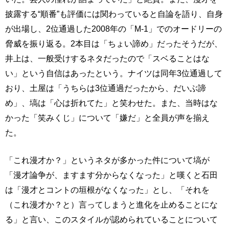
披露する“順番”も評価には関わっていると自論を語り、自身
が出場し、2位通過した2008年の「M-1」でのオードリーの
脅威を振り返る。2本目は「ちょい諦め」だったそうだが、
井上は、一般受けするネタだったので「スベることはな
い」という自信はあったという。ナイツは同年3位通過して
おり、土屋は「うちらは3位通過だったから、だいぶ諦
め」、塙は「心は折れてた」と笑わせた。また、当時はな
かった「笑みくじ」について「嫌だ」と全員が声を揃え
た。
「これ漫才か？」というネタが多かった件について塙が
「漫才論争が、ますます分からなくなった」と嘆くと石田
は「漫才とコントの垣根がなくなった」とし、「それを
（これ漫才か？と）言ってしまうと進化を止めることにな
る」と言い、このスタイルが認められていることについて