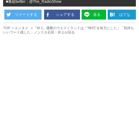
■番組twitter：@The_RadioShow
ツイートする
シェアする
送る
はてな
TOP
エンタメ
『M-1』優勝のウエストランドは「“時代”を味方にした」「気持ち
いいワード残した」ノンスタ石田・井上が語る