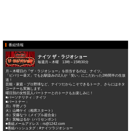
番組情報
ナイツ ザ・ラジオショー
毎週月～木曜 13時～15時30分
月～木曜日の『ザ・ラジオショー』を担当するのは、ナイツ。
「ビバリー昼ズ」でもお馴染みの2人が「笑い」にこだわった2時間半の生放
送！
芸能・家庭・プロ野球など、ナイツだからこそできるトーク、さらにはネタ
コーナーも実施します。
曜日別の女性芸人パートナーとのトークもお楽しみに！
■パーソナリティ：ナイツ
■パートナー：
月）平野ノラ
火）山﨑ケイ（相席スタート）
水）安藤なつ（メイプル超合金）
木）箕輪はるか（ハリセンボン）
■番組メールアドレス：rs@1242.com
■番組ハッシュタグ：#ナイツラジオショー