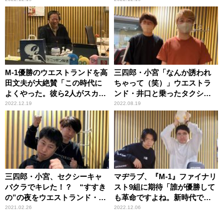
M-1優勝のウエストランドを高
三四郎・小宮「なんか誘われ
田文夫が大絶賛「この時代に
ちゃって（笑）」ウエストラ
よくやった。彼ら2人がスカッ
ンド・井口と乗ったタクシー
としてくれた」
で珍事
2022.12.19
2022.08.19
三四郎・小宮、セクシーキャ
マヂラブ、『M-1』ファイナリ
バクラでキレた！？ “すすき
スト9組に期待「誰が優勝して
の”の夜をウエストランド・井
も革命ですよね。新時代です
口が暴露
よ」
2021.02.26
2022.12.06