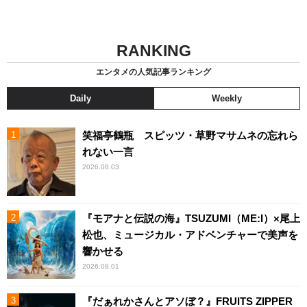
RANKING
エンタメの人気記事ランキング
Daily
Weekly
笑福亭鶴瓶 スピッツ・草野マサムネの忘れら
れない一言
2026.08.03
『モアナと伝説の海』TSUZUMI（ME:I）×尾上
松也、ミュージカル・アドベンチャーで美声を
響かせる
2026.08.01
『だぁれかさんとアソぼ？』FRUITS ZIPPER