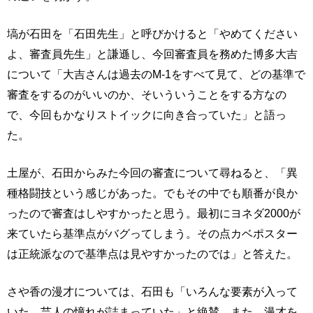
塙が石田を「石田先生」と呼びかけると「やめてください
よ、審査員先生」と謙遜し、今回審査員を務めた博多大吉
について「大吉さんは過去のM-1をすべて見て、どの基準で
審査をするのがいいのか、そいういうことをする方なの
で、今回もかなりストイックに向き合っていた」と語っ
た。
土屋が、石田からみた今回の審査について尋ねると、「異
種格闘技という感じがあった。でもその中でも順番が良か
ったので審査はしやすかったと思う。最初にヨネダ2000が
来ていたら基準点がバグってしまう。その点カベポスター
は正統派なので基準点は見やすかったのでは」と答えた。
さや香の漫才については、石田も「いろんな要素が入って
いた。芸人の憧れが詰まっていた」と絶賛。また、漫才を