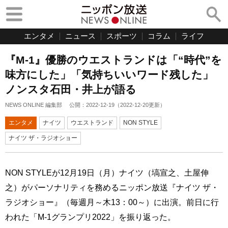
エンタメ
ニュース
スポーツ
コラム
ライフ
『M-1』優勝のウエストランドは「“時代”を
味方にした」「気持ちいいワード残した」
ノンスタ石田・井上が語る
NEWS ONLINE 編集部
公開：
2022-12-19
（
2022-12-20
更新）
エンタメ
ナイツ
ウエストランド
NON STYLE
ナイツ ザ・ラジオショー
NON STYLEが12月19日（月）ナイツ（塙宣之、土屋伸
之）がパーソナリティを務めるニッポン放送『ナイツ ザ・
ラジオショー』（毎週月～木13：00～）に出演。前日に行
われた「M-1グランプリ2022」を振り返った。