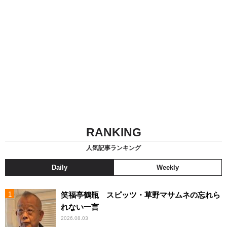
RANKING
人気記事ランキング
Daily
Weekly
笑福亭鶴瓶 スピッツ・草野マサムネの忘れら
れない一言
2026.08.03