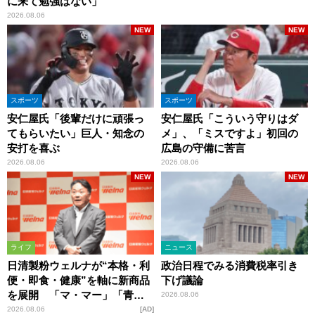
に来て勉強はない」
2026.08.06
NEW
NEW
スポーツ
スポーツ
安仁屋氏「後輩だけに頑張っ
安仁屋氏「こういう守りはダ
てもらいたい」巨人・知念の
メ」、「ミスですよ」初回の
安打を喜ぶ
広島の守備に苦言
2026.08.06
2026.08.06
NEW
NEW
ライフ
ニュース
日清製粉ウェルナが“本格・利
政治日程でみる消費税率引き
便・即食・健康”を軸に新商品
下げ議論
を展開 「マ・マー」「青の
2026.08.06
洞窟」ブランドを強化
2026.08.06
AD