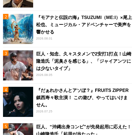
『モアナと伝説の海』TSUZUMI（ME:I）×尾上
松也、ミュージカル・アドベンチャーで美声を
響かせる
2026.08.01
巨人・知念、久々スタメンで2安打1打点！山崎
隆造氏「泥臭さを感じる」、「ジャイアンツに
は少ないタイプ」
2026.08.05
『だぁれかさんとアソぼ？』FRUITS ZIPPER
鎮西寿々歌主演！ この遊び、やってはいけま
せん。
2026.07.25
巨人、“沖縄出身コンビ”が先発起用に応えた！
山崎隆造氏「起用が当たった」