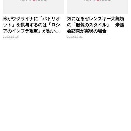
米がウクライナに「パトリオ
気になるゼレンスキー大統領
ット」を供与するのは「ロシ
の「服装のスタイル」 米議
アのインフラ攻撃」が効いて
会訪問が実現の場合
いる証拠
2022.12.18
2022.12.21