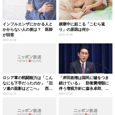
インフルエンザにかかる人と
就寝中に起こる「こむら返
かからない人の差は？ 医師
り」の原因は何か
が回答
2022.12.06
2020.01.08
ロシア軍の戦闘能力は「こん
「岸田政権は国民に嘘をつき
なにも下手だったのか」「旧
続けている」 防衛費増額に
ソ連の面影はどこへ」 西側
伴う増税方針に森永卓郎、須
軍事専門家の受け止め方を防
田慎一郎が指摘
2022.12.21
2022.12.19
衛研究所幹部が解説