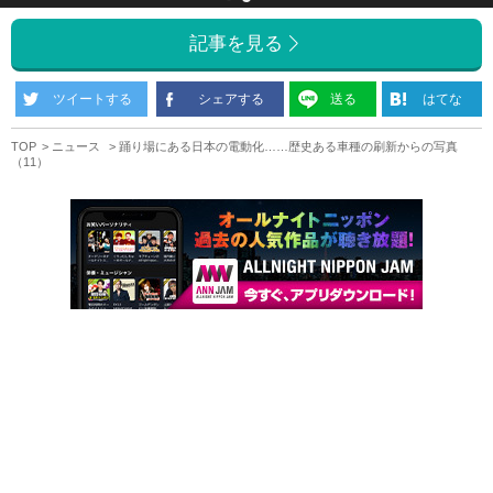
記事を見る
ツイートする
シェアする
送る
はてな
TOP
ニュース
踊り場にある日本の電動化……歴史ある車種の刷新からの写真
（11）