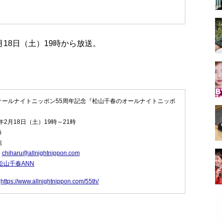
18日（土）19時から放送。
オールナイトニッポン55周年記念『松山千春のオールナイトニッポ
年2月18日（土）19時～21時
春
信
：
chiharu@allnightnippon.com
松山千春ANN
：
https://www.allnightnippon.com/55th/