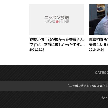
ー】
谷繫元信「顔が怖かった齊藤さん
東京拘置所
ですが、本当に優しかったです
美味しい食
ね」 プロ1年目のキャンプで同
が語る勾
2021.12.27
2019.10.24
部屋になった齊藤明雄との思い出
を語る
CATEG
「ニッポン放送 NEWS ONLIN
当ウ