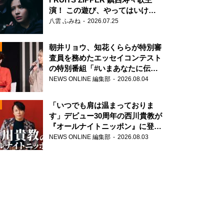
演！ この遊び、やってはいけま
せん。
八雲 ふみね
2026.07.25
朝井リョウ、知花くららが特別審
査員を務めたエッセイコンテスト
の特別番組「#いまあなたに伝え
たいこと」
NEWS ONLINE 編集部
2026.08.04
N
「いつでも肩は温まっておりま
す」デビュー30周年の西川貴教が
『オールナイトニッポン』に登
場！
NEWS ONLINE 編集部
2026.08.03
N