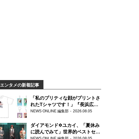
エンタメの新着記事
「私のプリティな顔がプリントさ
れたTシャツです！」『長浜広奈
天下無双』初の番組グッズ発売
NEWS ONLINE 編集部
2026.08.05
ダイアモンド✡ユカイ、「夏休み
に読んでみて」世界的ベストセラ
ー『アナスタシア』を紹介
NEWS ONLINE 編集部
2026.08.05