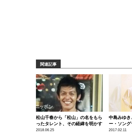
関連記事
松山千春から「松山」の名をもら
中島みゆき
ったタレント、その経緯を明かす
ー・ソング
千春【GO!
2018.06.25
2017.02.11