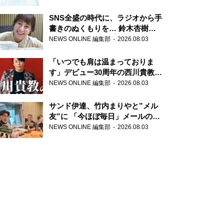
SNS全盛の時代に、ラジオから手
書きのぬくもりを… 鈴木杏樹の
直筆はがきが届く！
NEWS ONLINE 編集部
2026.08.03
『MUSIC10』こちら有楽町駅前
郵便局
「いつでも肩は温まっておりま
す」デビュー30周年の西川貴教が
『オールナイトニッポン』に登
NEWS ONLINE 編集部
2026.08.03
場！
サンド伊達、竹内まりやと”メル
友”に 「今ほぼ毎日」メールのや
り取り明かす
NEWS ONLINE 編集部
2026.08.03