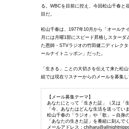
る。WBCを目前に控え、今回松山千春と
目だ。
松山千春は、1977年10月から「オールナ
月には月曜1部にスピード昇格しスターダ
た恩師・STVラジオの竹田健二ディレク
ールナイトニッポン」だった。
「生きる」ことの大切さを伝えて来た松山
組では現在リスナーからのメールを募集し
【メール募集テーマ】
あなたにとって「生きた証」（又は「
「今、あなたはどんな生活を送ってい
松山千春の「ラジオ」や「歌」～自身
「あなたの生きた証」を番組に刻んで
メールアドレス：chiharu@allnightnippo