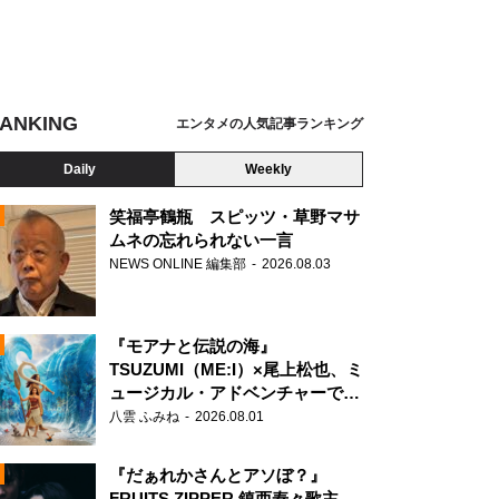
ANKING
エンタメの人気記事ランキング
Daily
Weekly
笑福亭鶴瓶 スピッツ・草野マサ
ムネの忘れられない一言
NEWS ONLINE 編集部
2026.08.03
N
『モアナと伝説の海』
TSUZUMI（ME:I）×尾上松也、ミ
ュージカル・アドベンチャーで美
声を響かせる
八雲 ふみね
2026.08.01
『だぁれかさんとアソぼ？』
FRUITS ZIPPER 鎮西寿々歌主