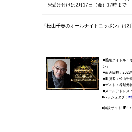
※受け付けは2月17日（金）17時まで
『松山千春のオールナイトニッポン』は2月
■番組タイトル：
ン』
■放送日時：2023
■出演者：松山千
■ゲスト：谷繫元
■メールアドレス
■ハッシュタグ：
#
■特設サイトURL