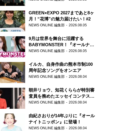
GREEN×EXPO 2027まであと8ヶ
月！“花博”の魅力届けたい！#2
NEWS ONLINE 編集部
2026.08.05
9月は世界を舞台に活躍する
BABYMONSTER！『オールナイ
トニッポンPODCAST』月替わり
NEWS ONLINE 編集部
2026.08.05
パーソナリティ
イルカ、自身作曲の熊本市制100
周年記念ソングをオンエア
NEWS ONLINE 編集部
2026.08.04
朝井リョウ、知花くららが特別審
査員を務めたエッセイコンテスト
の特別番組「#いまあなたに伝え
NEWS ONLINE 編集部
2026.08.04
たいこと」
由紀さおりが14年ぶりに『オール
ナイトニッポン』に登場！
NEWS ONLINE 編集部
2026.08.04