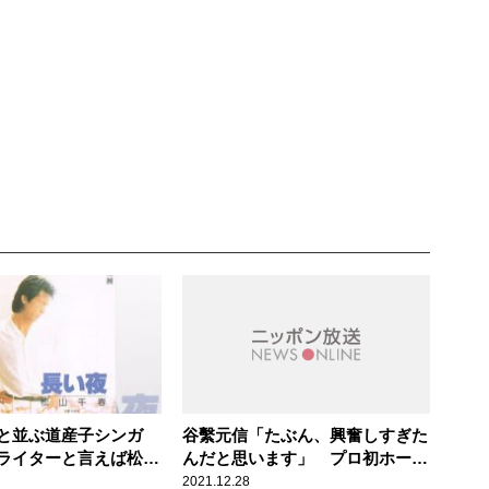
と並ぶ道産子シンガ
谷繫元信「たぶん、興奮しすぎた
ライターと言えば松山
んだと思います」 プロ初ホーム
GO!ドーナツ盤ハンタ
ランを打った夜、高熱で寝込んで
2021.12.28