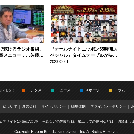
いたことを明かす
で聴けるラジオ番組、
『オールナイトニッポン55時間ス
事メニュー……佐藤優
ペシャル』タイムテーブルが決
留の記憶
定！ レジェンドから現役パーソ
2023.02.01
ナリティまで登場！
ORIES：
エンタメ
ニュース
スポーツ
コラム
E」について
運営会社
サイトポリシー
編集体制
プライバシーポリシー
ェブサイトに掲載の記事、写真などの無断転載、加工しての使用などは一切禁止し
Copyright Nippon Broadcasting System, Inc. All Rights Reserved.