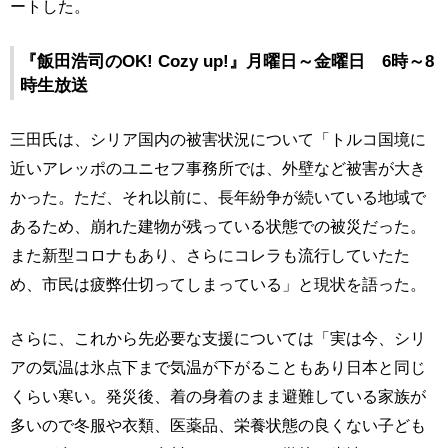
ートした。
『飯田浩司のOK! Cozy up!』月曜日～金曜日 6時～8
時生放送
三田氏は、シリア国内の被害状況について「トルコ国境に
近いアレッポのユニセフ事務所では、外壁など被害が大き
かった。ただ、それ以前に、長年紛争が続いている地域で
あるため、崩れた建物が残っている状態での被災だった。
また新型コロナもあり、さらにコレラも流行していたた
め、市民は疲弊仕切ってしまっている」と現状を語った。
さらに、これから先必要な支援については「実は今、シリ
アの気温は氷点下まで気温が下がることもあり日本と同じ
くらい寒い。発災後、着の身着のまま避難している家族が
多いので冬服や衣類、医薬品、栄養状態の良くない子ども