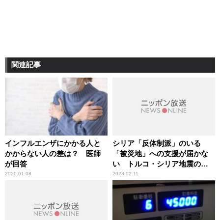
関連記事
インフルエンザにかかる人と
シリア「反体制派」のいる
かからない人の差は？ 医師
「被災地」への支援が届かな
が回答
い トルコ・シリア地震の裏
にある政治的背景
2020.01.08
2023.02.11