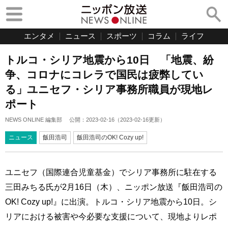
エンタメ
ニュース
スポーツ
コラム
ライフ
トルコ・シリア地震から10日 「地震、紛
争、コロナにコレラで国民は疲弊してい
る」ユニセフ・シリア事務所職員が現地レ
ポート
NEWS ONLINE 編集部
公開：
2023-02-16
（
2023-02-16
更新）
ニュース
飯田浩司
飯田浩司のOK! Cozy up!
ユニセフ（国際連合児童基金）でシリア事務所に駐在する
三田みちる氏が2月16日（木）、ニッポン放送『飯田浩司の
OK! Cozy up!』に出演。トルコ・シリア地震から10日。シ
リアにおける被害や今必要な支援について、現地よりレポ