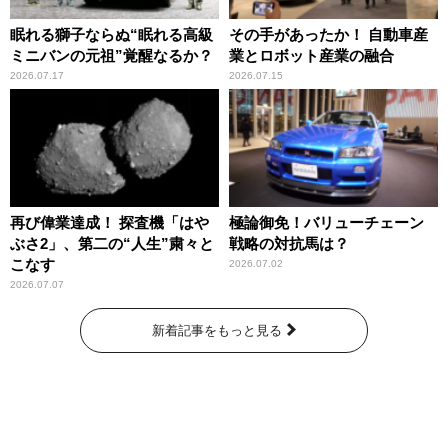
眠れる獅子ならぬ“眠れる高級
その手があったか！ 自動車産
ミニバンの元祖”覚醒なるか？
業とロボット産業の融合
2026.07.17
2026.07.15
再び偉業達成！ 探査機「はや
極論御免！バリューチェーン
ぶさ2」、第二の“人生”粛々と
戦略の対抗馬は？
こなす
2026.07.02
2026.07.07
新着記事をもっと見る