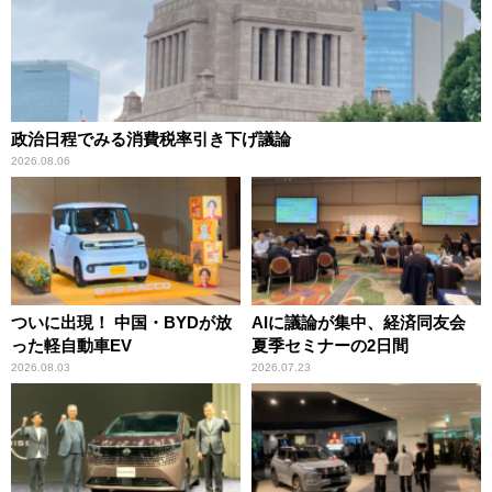
政治日程でみる消費税率引き下げ議論
2026.08.06
ついに出現！ 中国・BYDが放
AIに議論が集中、経済同友会
った軽自動車EV
夏季セミナーの2日間
2026.08.03
2026.07.23