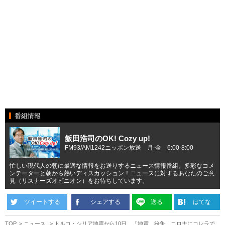
番組情報
飯田浩司のOK! Cozy up!
FM93/AM1242ニッポン放送 月-金 6:00-8:00
忙しい現代人の朝に最適な情報をお送りするニュース情報番組。多彩なコメ
ンテーターと朝から熱いディスカッション！ニュースに対するあなたのご意
見（リスナーズオピニオン）をお待ちしています。
ツイートする
シェアする
送る
はてな
TOP
ニュース
トルコ・シリア地震から10日 「地震、紛争、コロナにコレラで