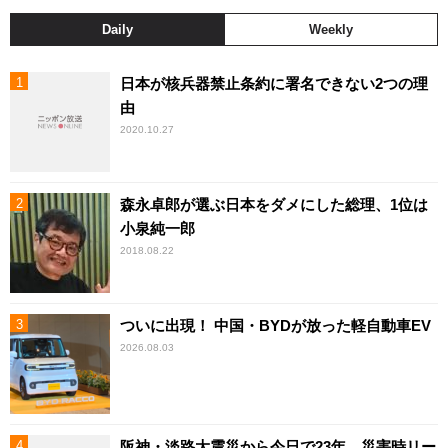
Daily
Weekly
日本が核兵器禁止条約に署名できない2つの理
由
2020.10.27
森永卓郎が選ぶ日本をダメにした総理、1位は
小泉純一郎
2018.08.22
ついに出現！ 中国・BYDが放った軽自動車EV
2026.08.03
阪神・淡路大震災から今日で23年 災害時リー