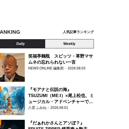
ANKING
人気記事ランキング
Daily
Weekly
笑福亭鶴瓶 スピッツ・草野マサ
ムネの忘れられない一言
NEWS ONLINE 編集部
2026.08.03
N
『モアナと伝説の海』
TSUZUMI（ME:I）×尾上松也、ミ
ュージカル・アドベンチャーで美
声を響かせる
八雲 ふみね
2026.08.01
『だぁれかさんとアソぼ？』
FRUITS ZIPPER 鎮西寿々歌主