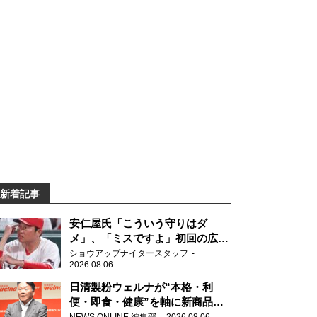
新着記事
安仁屋氏「こういう守りはダ
メ」、「ミスですよ」初回の広島
の守備に苦言
ショウアップナイタースタッフ
2026.08.06
日清製粉ウェルナが“本格・利
便・即食・健康”を軸に新商品を
展開 「マ・マー」「青の洞窟」