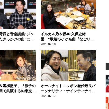
野源と音楽談義“ジャ
イルカ＆乃木坂46 久保史緒
たきっかけの曲”に意
里 “歌姫2人”が名曲『なごり
雪』を熱唱！ 「忘れられない時
2023.02.19
間になりました」
＆黒柳徹子、『徹子の
オールナイトニッポン歴代最長パ
回で共演する約束交わ
ーソナリティ・ナインティナイン
たいわけではないです
が、自身の名珍場面を振り返る！
2023.02.17
「あなたも長生きして