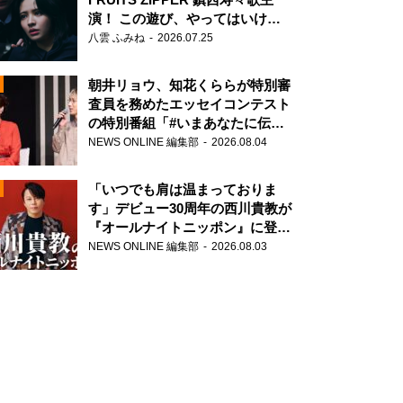
演！ この遊び、やってはいけま
せん。
八雲 ふみね
2026.07.25
朝井リョウ、知花くららが特別審
査員を務めたエッセイコンテスト
の特別番組「#いまあなたに伝え
N
たいこと」
NEWS ONLINE 編集部
2026.08.04
AD
「いつでも肩は温まっておりま
す」デビュー30周年の西川貴教が
『オールナイトニッポン』に登
場！
NEWS ONLINE 編集部
2026.08.03
2