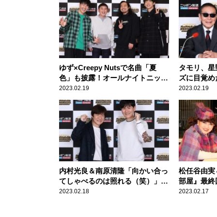
ゆず×Creepy Nutsで名曲「夏
タモリ、星
色」も披露！オールナイトニッポ
ズに目覚め
ンと音楽を語り尽くした贅沢な時
外な共通点
2023.02.19
2023.02.19
間
内村光良＆南原清隆「向かい合っ
松任谷由実
てしゃべるのは照れる（笑）」
部屋』最終
も、今だから語れる『ウッチャン
す「早く出
2023.02.18
2023.02.17
ナンチャンのオールナイトニッポ
からね！」
ン』思い出話で大盛り上がり
ね」