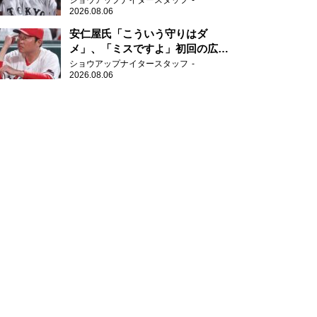
ショウアップナイタースタッフ
2026.08.06
安仁屋氏「こういう守りはダ
メ」、「ミスですよ」初回の広島
の守備に苦言
ショウアップナイタースタッフ
2026.08.06