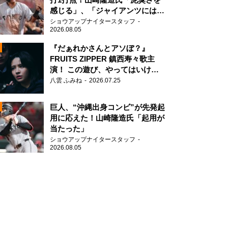
感じる」、「ジャイアンツには少
ないタイプ」
ショウアップナイタースタッフ
2026.08.05
『だぁれかさんとアソぼ？』
FRUITS ZIPPER 鎮西寿々歌主
演！ この遊び、やってはいけま
N
せん。
八雲 ふみね
2026.07.25
AD
巨人、“沖縄出身コンビ”が先発起
用に応えた！山崎隆造氏「起用が
当たった」
ショウアップナイタースタッフ
2026.08.05
2