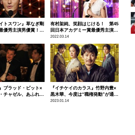
イトスワン』草なぎ剛
有村架純、笑顔はじける！ 第45
最優秀主演男優賞！
回日本アカデミー賞最優秀主演女
しての魅力
優賞受賞
2022.03.14
』ブラッド・ピット×
『イチケイのカラス』竹野内豊×
・チャゼル、あふれる
黒木華、今度は“職権発動”が通じ
新たなる挑戦
ない？
2023.01.14