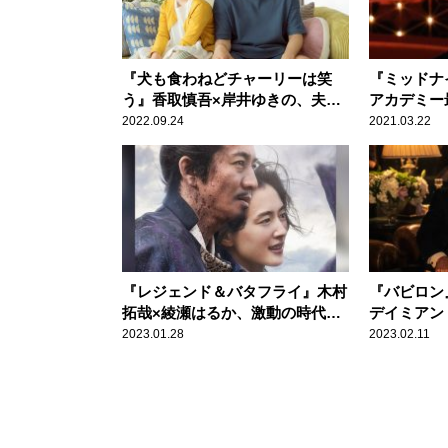
『犬も食わねどチャーリーは笑
『ミッドナ
う』香取慎吾×岸井ゆきの、夫婦
アカデミー
バトルが勃発？
その俳優と
2022.09.24
2021.03.22
『レジェンド＆バタフライ』木村
『バビロン
拓哉×綾瀬はるか、激動の時代を
デイミアン
生きた夫婦の物語
映画讃歌と
2023.01.28
2023.02.11