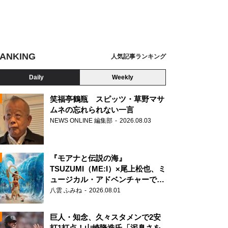
ANKING
人気記事ランキング
Daily
Weekly
笑福亭鶴瓶 スピッツ・草野マサ
ムネの忘れられない一言
NEWS ONLINE 編集部
2026.08.03
N
、第46回日本アカデミー賞授賞式より (C)東京写真記者協会
『モアナと伝説の海』
TSUZUMI（ME:I）×尾上松也、ミ
ュージカル・アドベンチャーで美
声を響かせる
八雲 ふみね
2026.08.01
巨人・知念、久々スタメンで2安
打1打点！山崎隆造氏「泥臭さを