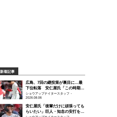
新着記事
広島、7回の継投策が裏目に…最
下位転落 安仁屋氏「この時期に
来て勉強はない」
ショウアップナイタースタッフ
2026.08.06
安仁屋氏「後輩だけに頑張っても
らいたい」巨人・知念の安打を喜
ぶ