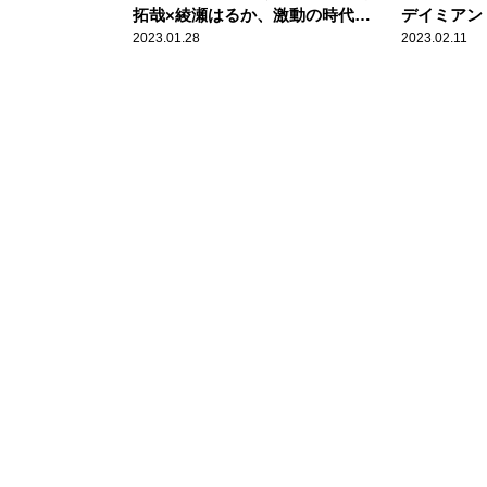
拓哉×綾瀬はるか、激動の時代を
デイミアン
生きた夫婦の物語
映画讃歌と
2023.01.28
2023.02.11