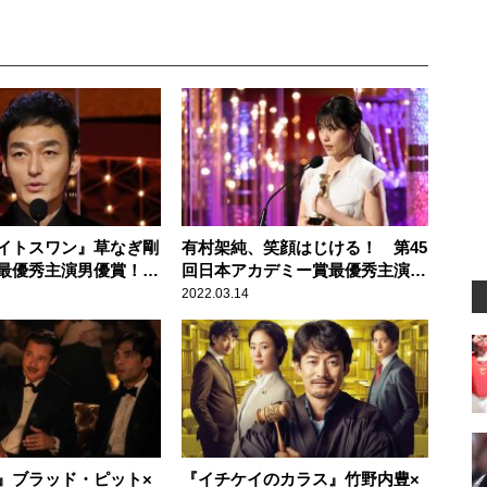
イトスワン』草なぎ剛
有村架純、笑顔はじける！ 第45
最優秀主演男優賞！
回日本アカデミー賞最優秀主演女
しての魅力
優賞受賞
2022.03.14
』ブラッド・ピット×
『イチケイのカラス』竹野内豊×