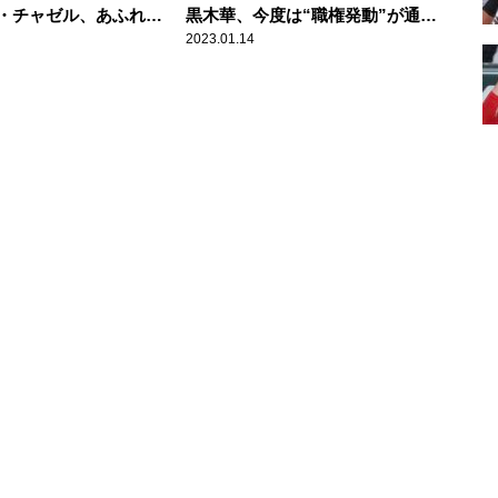
・チャゼル、あふれる
黒木華、今度は“職権発動”が通じ
新たなる挑戦
ない？
2023.01.14