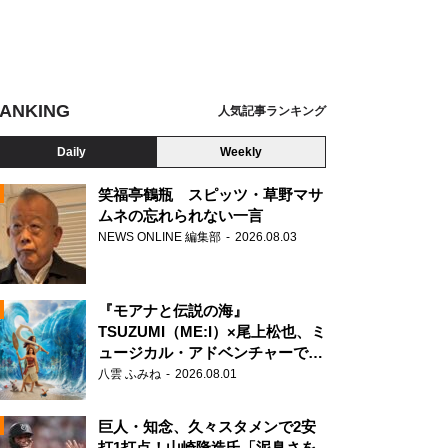
ANKING
人気記事ランキング
Daily
Weekly
笑福亭鶴瓶 スピッツ・草野マサ
ムネの忘れられない一言
NEWS ONLINE 編集部
2026.08.03
N
『モアナと伝説の海』
、第46回日本アカデミー賞授賞式より (C)東京写真記者協会
TSUZUMI（ME:I）×尾上松也、ミ
ュージカル・アドベンチャーで美
声を響かせる
八雲 ふみね
2026.08.01
巨人・知念、久々スタメンで2安
打1打点！山崎隆造氏「泥臭さを