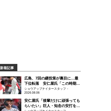
新着記事
広島、7回の継投策が裏目に…最
下位転落 安仁屋氏「この時期に
来て勉強はない」
ショウアップナイタースタッフ
2026.08.06
安仁屋氏「後輩だけに頑張っても
らいたい」巨人・知念の安打を喜
ぶ