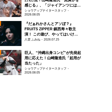
感じる」、「ジャイアンツには少
ないタイプ」
ショウアップナイタースタッフ
2026.08.05
『だぁれかさんとアソぼ？』
FRUITS ZIPPER 鎮西寿々歌主
演！ この遊び、やってはいけま
N
せん。
八雲 ふみね
2026.07.25
AD
巨人、“沖縄出身コンビ”が先発起
用に応えた！山崎隆造氏「起用が
当たった」
ショウアップナイタースタッフ
2026.08.05
2