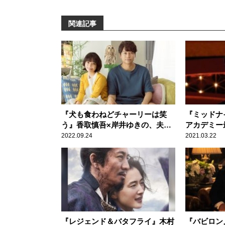
関連記事
『犬も食わねどチャーリーは笑
『ミッドナ
う』香取慎吾×岸井ゆきの、夫婦
アカデミー
バトルが勃発？
その俳優と
2022.09.24
2021.03.22
『レジェンド＆バタフライ』木村
『バビロン