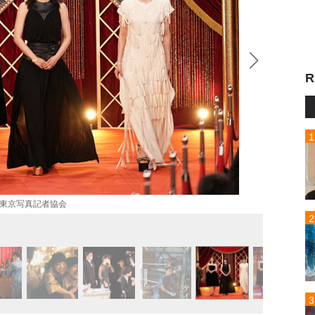
R
)東京写真記者協会
写真は