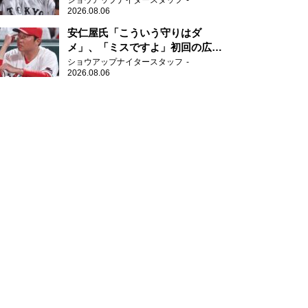
ショウアップナイタースタッフ
2026.08.06
安仁屋氏「こういう守りはダ
メ」、「ミスですよ」初回の広島
の守備に苦言
ショウアップナイタースタッフ
2026.08.06