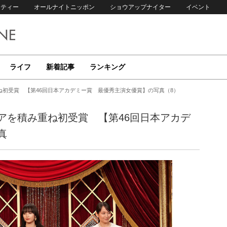
リティー
オールナイトニッポン
ショウアップナイター
イベント
ライフ
新着記事
ランキング
初受賞 【第46回日本アカデミー賞 最優秀主演女優賞】の写真（8）
アを積み重ね初受賞 【第46回日本アカデ
真