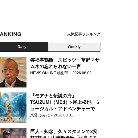
ANKING
人気記事ランキング
Daily
Weekly
笑福亭鶴瓶 スピッツ・草野マサ
ムネの忘れられない一言
NEWS ONLINE 編集部
2026.08.03
N
『モアナと伝説の海』
TSUZUMI（ME:I）×尾上松也、ミ
ュージカル・アドベンチャーで美
声を響かせる
八雲 ふみね
2026.08.01
巨人・知念、久々スタメンで2安
打1打点！山崎隆造氏「泥臭さを