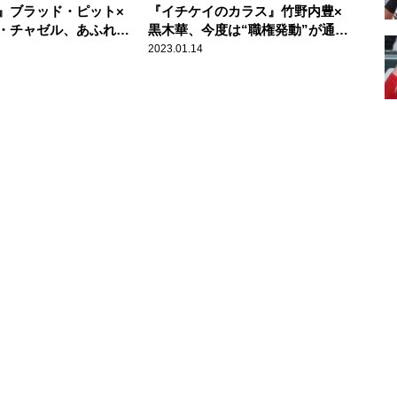
』ブラッド・ピット×
『イチケイのカラス』竹野内豊×
・チャゼル、あふれる
黒木華、今度は“職権発動”が通じ
新たなる挑戦
ない？
2023.01.14