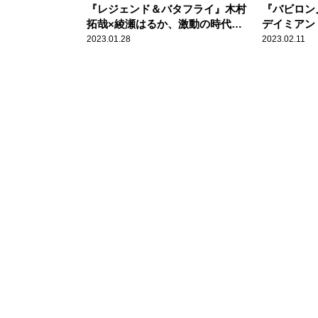
『レジェンド＆バタフライ』木村
『バビロン
拓哉×綾瀬はるか、激動の時代を
デイミアン
生きた夫婦の物語
映画讃歌と
2023.01.28
2023.02.11