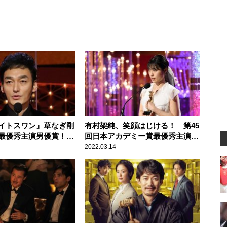
イトスワン』草なぎ剛
有村架純、笑顔はじける！ 第45
最優秀主演男優賞！
回日本アカデミー賞最優秀主演女
しての魅力
優賞受賞
2022.03.14