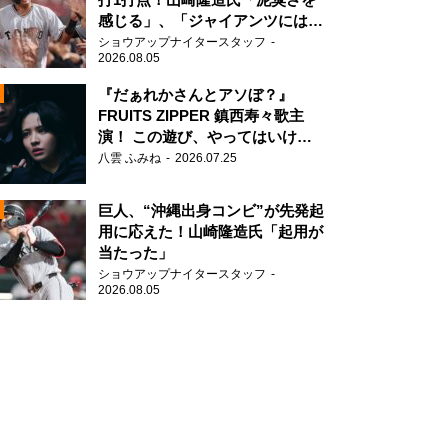
感じる」、「ジャイアンツには少
ないタイプ」
ショウアップナイタースタッフ
2026.08.05
『だぁれかさんとアソぼ？』
FRUITS ZIPPER 鎮西寿々歌主
演！ この遊び、やってはいけま
N
せん。
八雲 ふみね
2026.07.25
AD
、第46回日本アカデミー賞授賞式より (C)東京写真記者協会
巨人、“沖縄出身コンビ”が先発起
用に応えた！山崎隆造氏「起用が
当たった」
ショウアップナイタースタッフ
2026.08.05
2