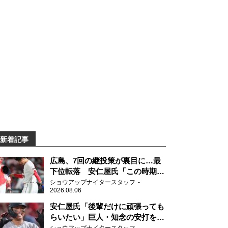
新着記事
広島、7回の継投策が裏目に…最
下位転落 安仁屋氏「この時期に
来て勉強はない」
ショウアップナイタースタッフ
2026.08.06
安仁屋氏「後輩だけに頑張っても
らいたい」巨人・知念の安打を喜
ぶ