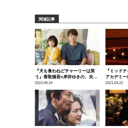
関連記事
『犬も食わねどチャーリーは笑
『ミッドナ
う』香取慎吾×岸井ゆきの、夫婦
アカデミー
バトルが勃発？
その俳優と
2022.09.24
2021.03.22