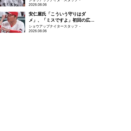
ショウアップナイタースタッフ
2026.08.06
安仁屋氏「こういう守りはダ
メ」、「ミスですよ」初回の広島
の守備に苦言
ショウアップナイタースタッフ
2026.08.06