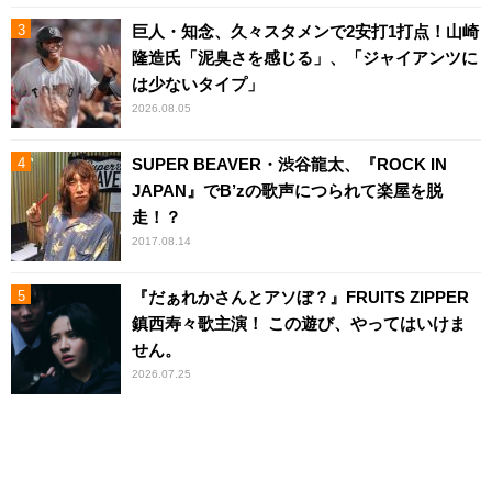
巨人・知念、久々スタメンで2安打1打点！山崎
隆造氏「泥臭さを感じる」、「ジャイアンツに
は少ないタイプ」
2026.08.05
SUPER BEAVER・渋谷龍太、『ROCK IN
JAPAN』でB’zの歌声につられて楽屋を脱
走！？
2017.08.14
『だぁれかさんとアソぼ？』FRUITS ZIPPER
鎮西寿々歌主演！ この遊び、やってはいけま
せん。
2026.07.25