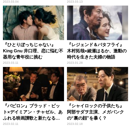
賞」注目度No.1ムービー
男優賞】
2023.03.04
2023.03.13
『ひとりぼっちじゃない』
『レジェンド＆バタフライ』
King Gnu 井口理、恋に悩む不
木村拓哉×綾瀬はるか、激動の
器用な青年役に挑む
時代を生きた夫婦の物語
2023.03.11
2023.01.28
『バビロン』ブラッド・ピッ
『シャイロックの子供たち』
ト×デイミアン・チャゼル、あ
阿部サダヲ主演、メガバンク
ふれる映画讃歌と新たなる挑
の“裏の顔”を暴く？
戦
2023.02.11
2023.02.18