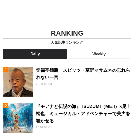
RANKING
人気記事ランキング
Daily
Weekly
笑福亭鶴瓶 スピッツ・草野マサムネの忘れら
れない一言
2026.08.03
『モアナと伝説の海』TSUZUMI（ME:I）×尾上
松也、ミュージカル・アドベンチャーで美声を
響かせる
2026.08.01