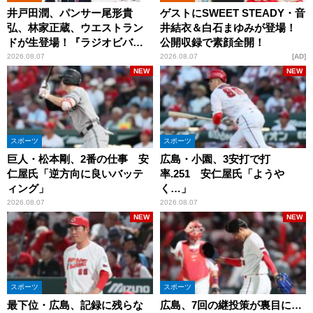
井戸田潤、パンサー尾形貴
ゲストにSWEET STEADY・音
弘、林家正蔵、ウエストラン
井結衣＆白石まゆみが登場！
ドが生登場！『ラジオビバリ
公開収録で素顔全開！
ー昼ズ』
2026.08.07
2026.08.07
AD
NEW
NEW
スポーツ
スポーツ
巨人・松本剛、2番の仕事 安
広島・小園、3安打で打
仁屋氏「逆方向に良いバッテ
率.251 安仁屋氏「ようや
ィング」
く…」
2026.08.07
2026.08.07
NEW
NEW
スポーツ
スポーツ
最下位・広島、記録に残らな
広島、7回の継投策が裏目に…