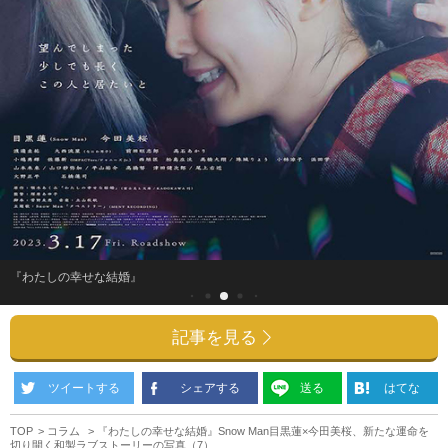
『わたしの幸せな結婚』
記事を見る
ツイートする
シェアする
送る
はてな
TOP
コラム
『わたしの幸せな結婚』Snow Man目黒蓮×今田美桜、新たな運命を
切り開く和製ラブストーリーの写真（7）