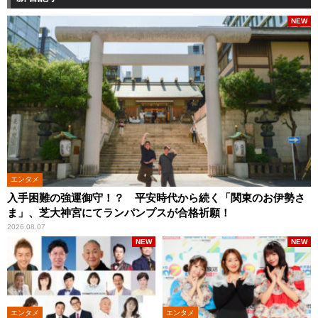
NEW
エンタメ
入手困難の強運御守！？ 平安時代から続く「関東のお伊勢さ
ま」、芝大神宮にてランパンプスが合格祈願！
2026.08.07
NEW
NEW
エンタメ
エンタメ