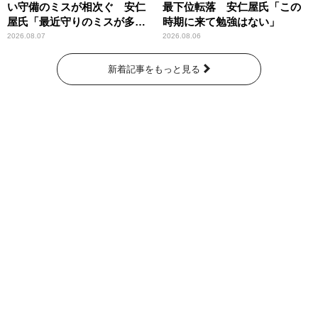
い守備のミスが相次ぐ 安仁
最下位転落 安仁屋氏「この
屋氏「最近守りのミスが多
時期に来て勉強はない」
い」
2026.08.07
2026.08.06
新着記事をもっと見る