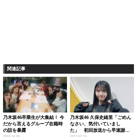
関連記事
乃木坂46卒業生が大集結！ 今
乃木坂46 久保史緒里「ごめん
だから言えるグループ在籍時
なさい、気付いていまし
の話を暴露
た」 初回放送から早速謝罪
したわけ
2019.10.30
2022.02.23