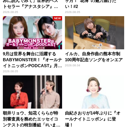
みに読んでみて」世界的ベス
ヶ月！“花博”の魅力届けた
トセラー『アナスタシア』を
い！#2
紹介
2026.08.05
2026.08.05
NEW
9月は世界を舞台に活躍する
イルカ、自身作曲の熊本市制
BABYMONSTER！『オールナ
100周年記念ソングをオンエア
イトニッポンPODCAST』月替
2026.08.04
わりパーソナリティ
2026.08.05
朝井リョウ、知花くららが特
由紀さおりが14年ぶりに『オ
別審査員を務めたエッセイコ
ールナイトニッポン』に登
ンテストの特別番組「#いまあ
場！