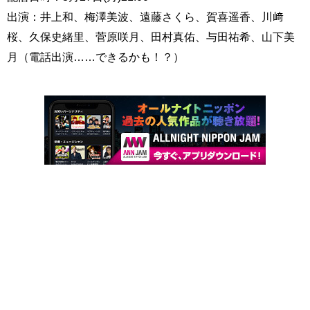
出演：井上和、梅澤美波、遠藤さくら、賀喜遥香、川﨑
桜、久保史緒里、菅原咲月、田村真佑、与田祐希、山下美
月（電話出演……できるかも！？）