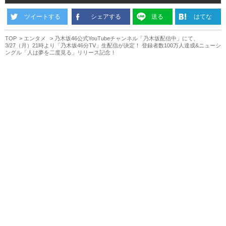
ツイートする
シェアする
送る
はてな
TOP
エンタメ
乃木坂46公式YouTubeチャンネル「乃木坂配信中」にて、
3/27（月）21時より「乃木坂46分TV」生配信が決定！ 登録者数100万人達成&ニューシ
ングル「人は夢を二度見る」リリース記念！