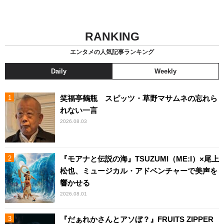
RANKING
エンタメの人気記事ランキング
Daily
Weekly
笑福亭鶴瓶 スピッツ・草野マサムネの忘れら
れない一言
2026.08.03
『モアナと伝説の海』TSUZUMI（ME:I）×尾上
松也、ミュージカル・アドベンチャーで美声を
響かせる
2026.08.01
『だぁれかさんとアソぼ？』FRUITS ZIPPER