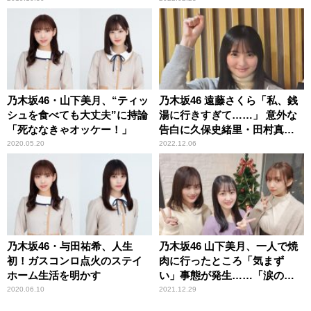
乃木坂46・山下美月、“ティッ
乃木坂46 遠藤さくら「私、銭
シュを食べても大丈夫”に持論
湯に行きすぎて……」 意外な
「死ななきゃオッケー！」
告白に久保史緒里・田村真佑
もびっくり
2020.05.20
2022.12.06
乃木坂46・与田祐希、人生
乃木坂46 山下美月、一人で焼
初！ガスコンロ点火のステイ
肉に行ったところ「気まず
ホーム生活を明かす
い」事態が発生……「涙の味
がしました」
2020.06.10
2021.12.29