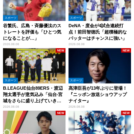
スポーツ
スポーツ
谷繁氏、広島・斉藤優汰のス
DeNA・度会が4試合連続打
トレートを評価も「ひとつ気
点！前田智徳氏「超積極的な
になることが…」
バッターはチャンスに強い」
2026.08.08
2026.08.08
NEW
NEW
スポーツ
スポーツ
B.LEAGUE仙台89ERS・渡辺
髙津臣吾が13年ぶりに登場！
翔太選手が意気込み「仙台‧宮
『ニッポン放送ショウアップ
城をさらに盛り上げていきた
ナイター』
いです」
2026.08.08
2026.08.08
NEW
NEW