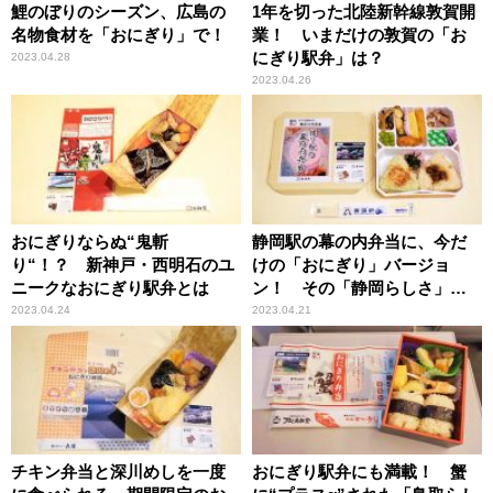
鯉のぼりのシーズン、広島の
1年を切った北陸新幹線敦賀開
名物食材を「おにぎり」で！
業！ いまだけの敦賀の「お
にぎり駅弁」は？
2023.04.28
2023.04.26
おにぎりならぬ“鬼斬
静岡駅の幕の内弁当に、今だ
り“！？ 新神戸・西明石のユ
けの「おにぎり」バージョ
ニークなおにぎり駅弁とは
ン！ その「静岡らしさ」と
は？
2023.04.24
2023.04.21
チキン弁当と深川めしを一度
おにぎり駅弁にも満載！ 蟹