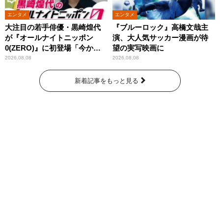
エンタメ
エンタメ
大注目の若手俳優・黒崎煌代
『ブルーロック』高橋文哉主
が『オールナイトニッポン
演、大人気サッカー漫画が待
0(ZERO)』に初登場「今から
望の実写映画に
とてもワクワクしておりま
2026.08.08
2026.08.08
す！」
新着記事をもっと見る