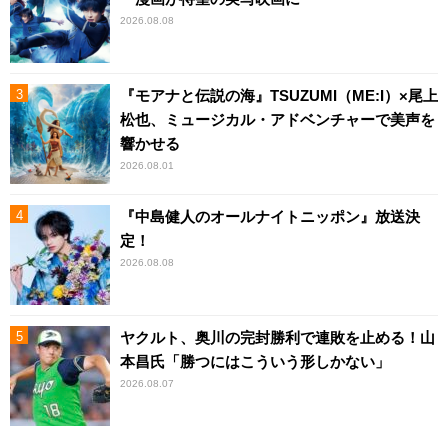
2026.08.08
『モアナと伝説の海』TSUZUMI（ME:I）×尾上
松也、ミュージカル・アドベンチャーで美声を
響かせる
2026.08.01
『中島健人のオールナイトニッポン』放送決
定！
2026.08.08
ヤクルト、奥川の完封勝利で連敗を止める！山
本昌氏「勝つにはこういう形しかない」
2026.08.07