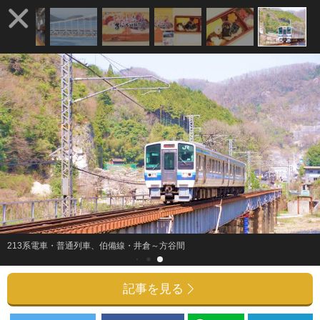
213系電車・普通列車、伯備線・井倉～方谷間
記事を見る