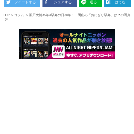
ツイートする
シェアする
送る
はてな
TOP
コラム
瀬戸大橋35年&駅弁の日30年！ 岡山の「おにぎり駅弁」は？の写真
（6）