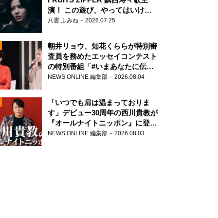
演！ この遊び、やってはいけま
せん。
八雲 ふみね
2026.07.25
朝井リョウ、知花くららが特別審
査員を務めたエッセイコンテスト
の特別番組「#いまあなたに伝え
たいこと」
NEWS ONLINE 編集部
2026.08.04
N
「いつでも肩は温まっておりま
す」デビュー30周年の西川貴教が
『オールナイトニッポン』に登
場！
NEWS ONLINE 編集部
2026.08.03
N