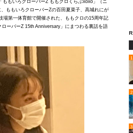
ももいろクローバーZ ももクロくらぶxoxo」（ニ
）に、ももいろクローバーZの百田夏菜子、高城れにが
競技場第一体育館で開催された、ももクロの15周年記
ーZ 15th Anniversary」にまつわる裏話を語
R