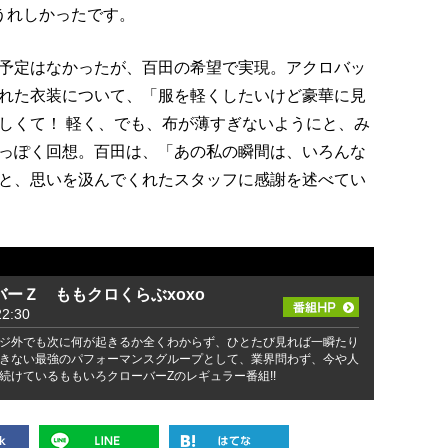
うれしかったです。
予定はなかったが、百田の希望で実現。アクロバッ
れた衣装について、「服を軽くしたいけど豪華に見
しくて！ 軽く、でも、布が薄すぎないようにと、み
っぽく回想。百田は、「あの私の瞬間は、いろんな
と、思いを汲んでくれたスタッフに感謝を述べてい
ーＺ ももクロくらぶxoxo
2:30
ジ外でも次に何が起きるか全くわからず、ひとたび見れば一瞬たり
きない最強のパフォーマンスグループとして、業界問わず、今や人
続けているももいろクローバーZのレギュラー番組!!