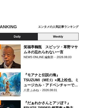
ANKING
エンタメの人気記事ランキング
Daily
Weekly
笑福亭鶴瓶 スピッツ・草野マサ
ムネの忘れられない一言
NEWS ONLINE 編集部
2026.08.03
N
『モアナと伝説の海』
TSUZUMI（ME:I）×尾上松也、ミ
ュージカル・アドベンチャーで美
声を響かせる
八雲 ふみね
2026.08.01
『だぁれかさんとアソぼ？』
FRUITS ZIPPER 鎮西寿々歌主