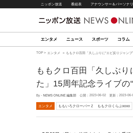
ニッポン放送
番組表
アナウンサー＆パーソナ
エンタメ
ニュース
スポーツ
コラム
TOP
エンタメ
ももクロ百田「久しぶりに“エビ反りジャンプ”
ももクロ百田「久しぶり
た」15周年記念ライブの“
2023-06-02
2023-06-
By -
NEWS ONLINE 編集部
公開：
更新：
エンタメ
ももいろクローバーＺ ももクロくらぶxoxo