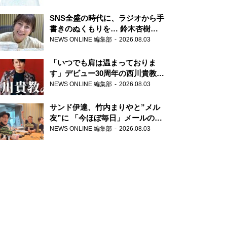
SNS全盛の時代に、ラジオから手
書きのぬくもりを… 鈴木杏樹の
直筆はがきが届く！
NEWS ONLINE 編集部
2026.08.03
『MUSIC10』こちら有楽町駅前
郵便局
「いつでも肩は温まっておりま
す」デビュー30周年の西川貴教が
『オールナイトニッポン』に登
NEWS ONLINE 編集部
2026.08.03
場！
サンド伊達、竹内まりやと”メル
友”に 「今ほぼ毎日」メールのや
り取り明かす
NEWS ONLINE 編集部
2026.08.03