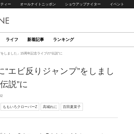
リティー
オールナイトニッポン
ショウアップナイター
イベント
ライフ
新着記事
ランキング
をしました」15周年記念ライブの“伝説”に
に“エビ反りジャンプ”をしまし
伝説”に
02
ももいろクローバーZ
高城れに
百田夏菜子