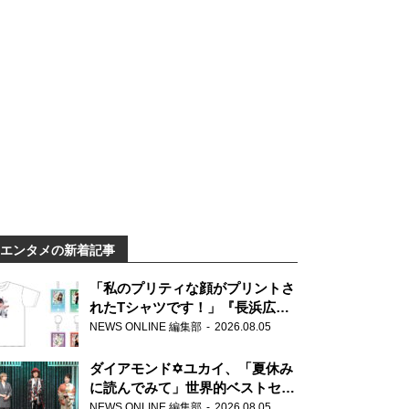
エンタメの新着記事
「私のプリティな顔がプリントさ
れたTシャツです！」『長浜広奈
天下無双』初の番組グッズ発売
NEWS ONLINE 編集部
2026.08.05
ダイアモンド✡ユカイ、「夏休み
に読んでみて」世界的ベストセラ
ー『アナスタシア』を紹介
NEWS ONLINE 編集部
2026.08.05