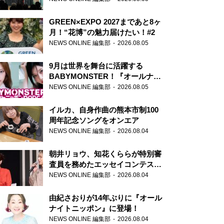
GREEN×EXPO 2027まであと8ヶ
月！“花博”の魅力届けたい！#2
NEWS ONLINE 編集部
2026.08.05
9月は世界を舞台に活躍する
BABYMONSTER！『オールナイ
トニッポンPODCAST』月替わり
NEWS ONLINE 編集部
2026.08.05
パーソナリティ
イルカ、自身作曲の熊本市制100
周年記念ソングをオンエア
NEWS ONLINE 編集部
2026.08.04
朝井リョウ、知花くららが特別審
査員を務めたエッセイコンテスト
の特別番組「#いまあなたに伝え
NEWS ONLINE 編集部
2026.08.04
たいこと」
由紀さおりが14年ぶりに『オール
ナイトニッポン』に登場！
NEWS ONLINE 編集部
2026.08.04