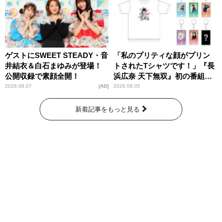
ゲストにSWEET STEADY・音
「私のプリティな顔がプリン
井結衣＆白石まゆみが登場！
トされたTシャツです！」『長
公開収録で素顔全開！
浜広奈 天下無双』初の番組グ
ッズ発売
2026.08.07
AD
2026.08.05
新着記事をもっと見る