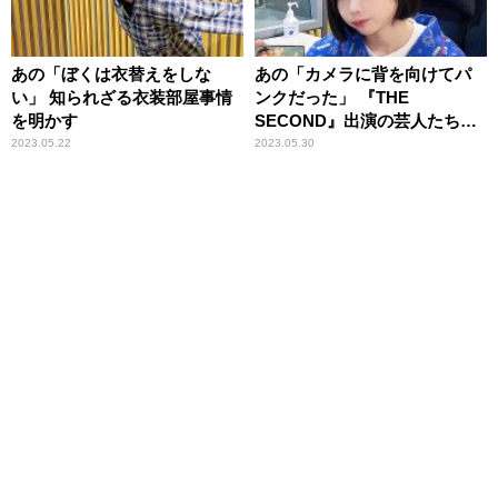
あの「ぼくは衣替えをしな
あの「カメラに背を向けてパ
い」 知られざる衣装部屋事情
ンクだった」 『THE
を明かす
SECOND』出演の芸人たちに
感動
2023.05.22
2023.05.30