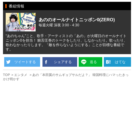
番組情報
あののオールナイトニッポン0(ZERO)
毎週火曜 深夜 3:00 - 4:30
“あのちゃん”こと、歌手・アーティストの「あの」が火曜日のオールナイト
ニッポン0を担当！ 饒舌圧巻のトークをしたり、しなかったり。歌ったり、
歌わなかったりします。「敵を作らないようにする」ことが目標な番組で
す。
ツイートする
シェアする
送る
はてな
TOP
エンタメ
あの「本田翼のサムギョプサルだよ？」 韓国料理にハマったきっ
かけ明かす