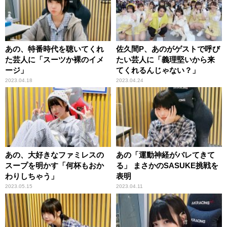
あの、特番時代を聴いてくれ
佐久間P、あのがゲストで呼び
た芸人に「スーツか裸のイメ
たい芸人に「義理堅いから来
ージ」
てくれるんじゃない？」
2023.04.18
2023.04.24
あの、大好きなファミレスの
あの「運動神経がバレてきて
スープを明かす「何杯もおか
る」 まさかのSASUKE挑戦を
わりしちゃう」
表明
2023.05.15
2023.04.11