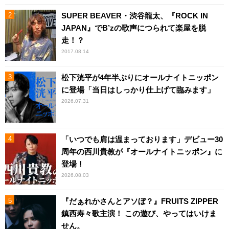
SUPER BEAVER・渋谷龍太、『ROCK IN
JAPAN』でB’zの歌声につられて楽屋を脱
走！？
2017.08.14
松下洸平が4年半ぶりにオールナイトニッポン
に登場「当日はしっかり仕上げて臨みます」
2026.07.31
「いつでも肩は温まっております」デビュー30
周年の西川貴教が『オールナイトニッポン』に
登場！
2026.08.03
『だぁれかさんとアソぼ？』FRUITS ZIPPER
鎮西寿々歌主演！ この遊び、やってはいけま
せん。