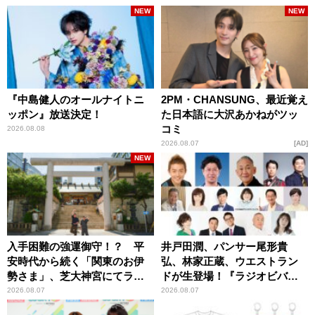
NEW
NEW
『中島健人のオールナイトニ
2PM・CHANSUNG、最近覚え
ッポン』放送決定！
た日本語に大沢あかねがツッ
コミ
2026.08.08
2026.08.07
AD
NEW
入手困難の強運御守！？ 平
井戸田潤、パンサー尾形貴
安時代から続く「関東のお伊
弘、林家正蔵、ウエストラン
勢さま」、芝大神宮にてラン
ドが生登場！『ラジオビバリ
パンプスが合格祈願！
ー昼ズ』
2026.08.07
2026.08.07