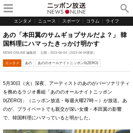
エンタメ
ニュース
スポーツ
コラム
ライフ
あの「本田翼のサムギョプサルだよ？」 韓
国料理にハマったきっかけ明かす
NEWS ONLINE 編集部
公開：
2023-06-04
（
2023-06-04
更新）
エンタメ
あの
あののオールナイトニッポン0(ZERO)
5月30日（火）深夜、アーティストのあのがパーソナリティ
を務めるラジオ番組「あののオールナイトニッポン
0(ZERO)」（ニッポン放送・毎週火曜27時～）が放送。あ
のが、プライベートでも親交が深い女優・本田翼の影響
で、韓国料理にハマっていると明かした。