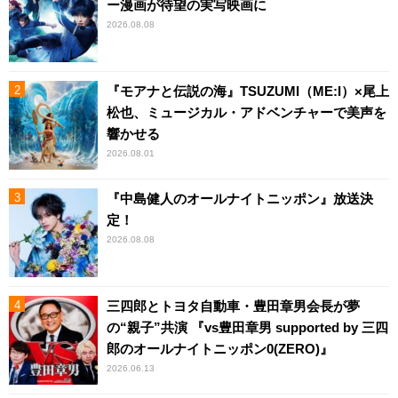
ー漫画が待望の実写映画に
2026.08.08
『モアナと伝説の海』TSUZUMI（ME:I）×尾上
松也、ミュージカル・アドベンチャーで美声を
響かせる
2026.08.01
『中島健人のオールナイトニッポン』放送決
定！
2026.08.08
三四郎とトヨタ自動車・豊田章男会長が夢
の“親子”共演 『vs豊田章男 supported by 三四
郎のオールナイトニッポン0(ZERO)』
2026.06.13