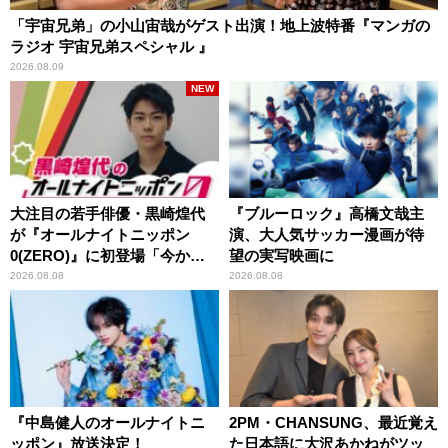
「宇宙兄弟」の小山宙哉がゲスト出演！地上波特番『マンガの
ラジオ 宇宙兄弟スペシャル 』
2026.08.09
NEW
大注目の若手俳優・黒崎煌代
『ブルーロック』高橋文哉主
が『オールナイトニッポン
演、大人気サッカー漫画が待
0(ZERO)』に初登場「今から
望の実写映画に
とてもワクワクしておりま
2026.08.08
2026.08.08
す！」
『中島健人のオールナイトニ
2PM・CHANSUNG、最近覚え
ッポン』放送決定！
た日本語に大沢あかねがツッ