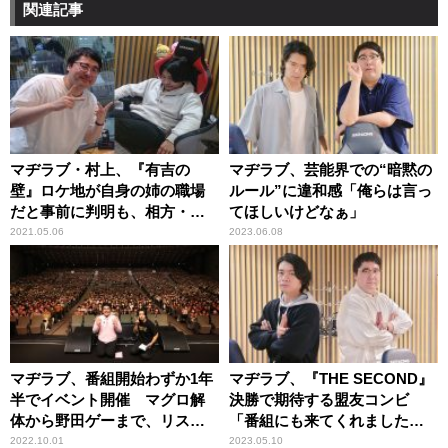
関連記事
マヂラブ・村上、『有吉の
マヂラブ、芸能界での“暗黙の
壁』ロケ地が自身の姉の職場
ルール”に違和感「俺らは言っ
だと事前に判明も、相方・野
てほしいけどなぁ」
田に一切知らせず問い詰めら
2021.05.06
2023.06.08
れる
マヂラブ、番組開始わずか1年
マヂラブ、『THE SECOND』
半でイベント開催 マグロ解
決勝で期待する盟友コンビ
体から野田ゲーまで、リスナ
「番組にも来てくれましたか
ーたちが大熱狂！
ら」
2022.10.01
2023.05.10