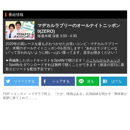
番組情報
マヂカルラブリーのオールナイトニッポン
0(ZERO)
毎週木曜 深夜 3:00 - 4:30
2020年の賞レースを最もざわつかせたお笑いコンビ・マヂカルラブリー
が、木曜のオールナイトニッポン0を担当します！ “あれはラジオじゃな
い”って言われないように精いっぱい喋ってます。是非お聴きください！
★再編集したポッドキャストをSpotifyで聴けます！
⇒こちらからチェック
～Spotifyをダウンロードすれば無料で聴くことができます（放送の翌日に最
新エピソードを配信予定です）
ツイートする
シェアする
送る
はてな
TOP
エンタメ
マヂラブ村上、『だが、情熱はある』出演経緯を明かす「脚本家が
挨拶に来てくれて……」