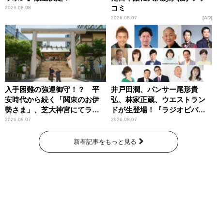
コミ
2026.08.08
2026.08.07
AD
入手困難の強運御守！？ 平
井戸田潤、パンサー尾形貴
安時代から続く「関東のお伊
弘、林家正蔵、ウエストラン
勢さま」、芝大神宮にてラン
ドが生登場！『ラジオビバリ
パンプスが合格祈願！
ー昼ズ』
2026.08.07
2026.08.07
新着記事をもっと見る