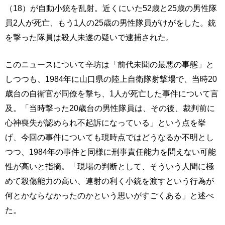
（18）が自動小銃を乱射。近くにいた52歳と25歳の男性隊
員2人が死亡、もう1人の25歳の男性隊員がけがをした。銃
を撃った隊員は殺人未遂の疑いで逮捕された。
このニュースについて辛坊は「前代未聞の最悪の事態」と
しつつも、1984年に山口県の陸上自衛隊射撃場で、当時20
歳台の自衛官が同僚を撃ち、1人が死亡した事件について言
及。「当時撃った20歳台の男性隊員は、その後、裁判前に
心神喪失が認められ不起訴になっている」という点を挙
げ、今回の事件についても現時点ではどうなるか不明とし
つつ、1984年の事件と同様に刑事責任能力を問えない可能
性が高いと指摘。「現場の判断として、そういう人間に極
めて殺傷能力の高い、連射の利く小銃を渡すという行為が
何とかならなかったのかという思いがすごくある」と述べ
た。