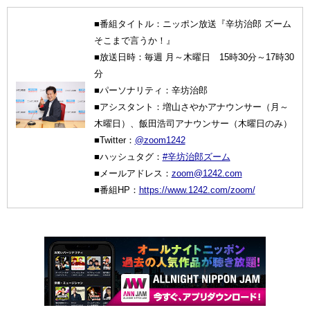
■番組タイトル：ニッポン放送『辛坊治郎 ズーム
そこまで言うか！』
■放送日時：毎週 月～木曜日 15時30分～17時30
分
■パーソナリティ：辛坊治郎
■アシスタント：増山さやかアナウンサー（月～
木曜日）、飯田浩司アナウンサー（木曜日のみ）
■Twitter：
@zoom1242
■ハッシュタグ：
#辛坊治郎ズーム
■メールアドレス：
zoom@1242.com
■番組HP：
https://www.1242.com/zoom/