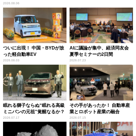
2026.08.06
ついに出現！ 中国・BYDが放
AIに議論が集中、経済同友会
った軽自動車EV
夏季セミナーの2日間
2026.08.03
2026.07.23
眠れる獅子ならぬ“眠れる高級
その手があったか！ 自動車産
ミニバンの元祖”覚醒なるか？
業とロボット産業の融合
2026.07.17
2026.07.15