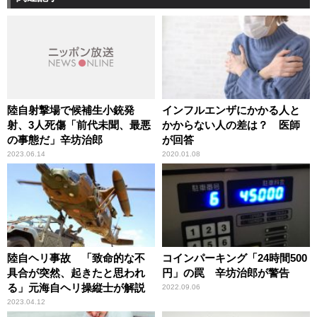
陸自射撃場で候補生小銃発
インフルエンザにかかる人と
射、3人死傷「前代未聞、最悪
かからない人の差は？ 医師
の事態だ」辛坊治郎
が回答
2023.06.14
2020.01.08
陸自ヘリ事故 「致命的な不
コインパーキング「24時間500
具合が突然、起きたと思われ
円」の罠 辛坊治郎が警告
る」元海自ヘリ操縦士が解説
2022.09.06
2023.04.12