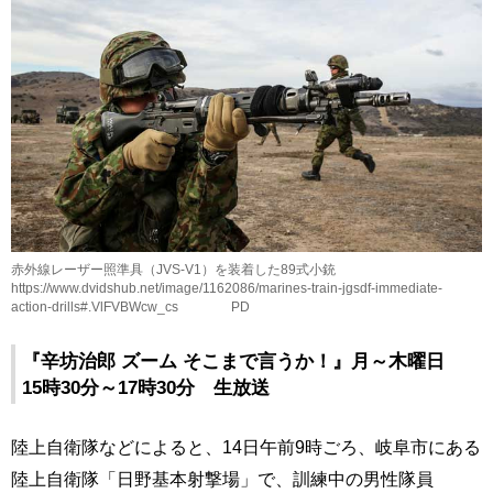
赤外線レーザー照準具（JVS-V1）を装着した89式小銃
https://www.dvidshub.net/image/1162086/marines-train-jgsdf-immediate-
action-drills#.VlFVBWcw_cs PD
『辛坊治郎 ズーム そこまで言うか！』月～木曜日
15時30分～17時30分 生放送
陸上自衛隊などによると、14日午前9時ごろ、岐阜市にある
陸上自衛隊「日野基本射撃場」で、訓練中の男性隊員