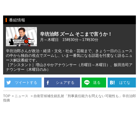
番組情報
辛坊治郎 ズーム そこまで言うか！
月～木曜日 15時30分～17時30分
辛坊治郎さんが政治・経済・文化・社会・芸能まで、きょう一日のニュース
の中から独自の視点でズームし、いま一番気になる話題を忖度なく語るニュ
ース解説番組です。
［アシスタント］増山さやかアナウンサー（月曜日～木曜日）、飯田浩司ア
ナウンサー（木曜日のみ）
ツイートする
シェアする
送る
はてな
TOP
ニュース
自衛官候補生銃乱射「刑事責任能力を問えない可能性も」辛坊治郎
指摘