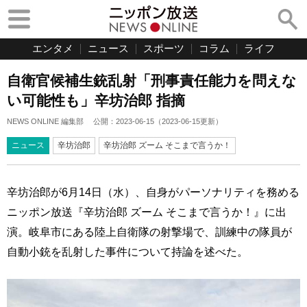
エンタメ
ニュース
スポーツ
コラム
ライフ
自衛官候補生銃乱射「刑事責任能力を問えな
い可能性も」辛坊治郎 指摘
NEWS ONLINE 編集部
公開：
2023-06-15
（
2023-06-15
更新）
ニュース
辛坊治郎
辛坊治郎 ズーム そこまで言うか！
辛坊治郎が6月14日（水）、自身がパーソナリティを務める
ニッポン放送『辛坊治郎 ズーム そこまで言うか！』に出
演。岐阜市にある陸上自衛隊の射撃場で、訓練中の隊員が
自動小銃を乱射した事件について持論を述べた。