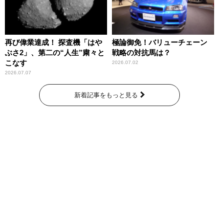
再び偉業達成！ 探査機「はや
極論御免！バリューチェーン
ぶさ2」、第二の“人生”粛々と
戦略の対抗馬は？
こなす
2026.07.02
2026.07.07
新着記事をもっと見る