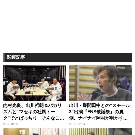
関連記事
内村光良、出川哲朗＆バカリ
出川・爆問田中との“スモール
ズムと“マセキの社風トー
3”出演『FNS歌謡祭』の裏
ク”でとばっちり「そんなこと
側、ナイナイ岡村が明かす
ない！」も、南原清隆「なる
「めちゃくちゃ緊張した」
2023.02.18
2020.12.04
ほどね（笑）」