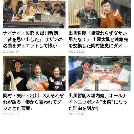
ナイナイ・矢部 & 出川哲朗
出川哲朗「相変わらずダサい
「昔を思い出した」 サザンの
男だな！」 土屋太鳳と連絡先
名曲をデュエットして懐かし
を交換した岡村隆史にダメ出
む
し
2020.09.17
2019.12.26
岡村・矢部・出川、3人それぞ
出川哲朗＆堀内健、オールナ
れが語る「妻から言われてグ
イトニッポンを“出禁”になっ
ッときた言葉」
た理由を明かす
2021.12.31
2018.06.02