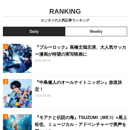
RANKING
エンタメの人気記事ランキング
Daily
Weekly
『ブルーロック』高橋文哉主演、大人気サッカ
ー漫画が待望の実写映画に
2026.08.08
『中島健人のオールナイトニッポン』放送決
定！
2026.08.08
『モアナと伝説の海』TSUZUMI（ME:I）×尾上
松也、ミュージカル・アドベンチャーで美声を