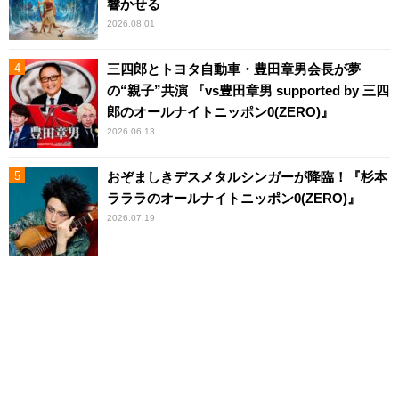
響かせる
2026.08.01
三四郎とトヨタ自動車・豊田章男会長が夢
の“親子”共演 『vs豊田章男 supported by 三四
郎のオールナイトニッポン0(ZERO)』
2026.06.13
おぞましきデスメタルシンガーが降臨！『杉本
ラララのオールナイトニッポン0(ZERO)』
2026.07.19