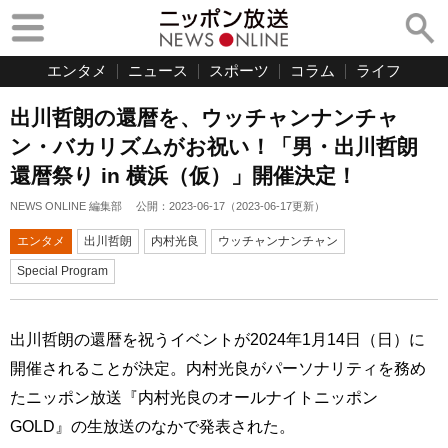
エンタメ
ニュース
スポーツ
コラム
ライフ
出川哲朗の還暦を、ウッチャンナンチャ
ン・バカリズムがお祝い！「男・出川哲朗
還暦祭り in 横浜（仮）」開催決定！
NEWS ONLINE 編集部
公開：
2023-06-17
（
2023-06-17
更新）
エンタメ
出川哲朗
内村光良
ウッチャンナンチャン
Special Program
出川哲朗の還暦を祝うイベントが2024年1月14日（日）に
開催されることが決定。内村光良がパーソナリティを務め
たニッポン放送『内村光良のオールナイトニッポン
GOLD』の生放送のなかで発表された。