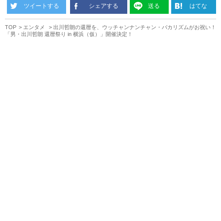
ツイートする
シェアする
送る
はてな
TOP
エンタメ
出川哲朗の還暦を、ウッチャンナンチャン・バカリズムがお祝い！
「男・出川哲朗 還暦祭り in 横浜（仮）」開催決定！