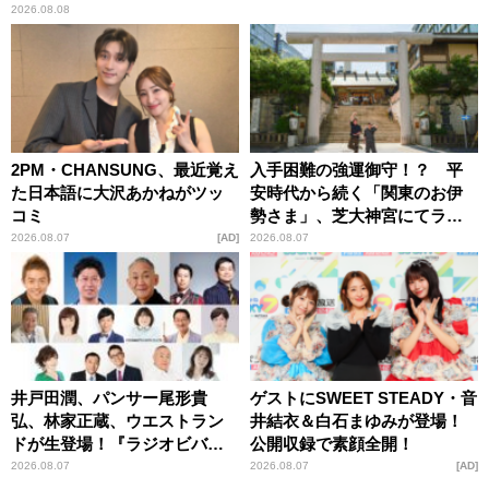
2026.08.08
2PM・CHANSUNG、最近覚え
入手困難の強運御守！？ 平
た日本語に大沢あかねがツッ
安時代から続く「関東のお伊
コミ
勢さま」、芝大神宮にてラン
パンプスが合格祈願！
2026.08.07
AD
2026.08.07
井戸田潤、パンサー尾形貴
ゲストにSWEET STEADY・音
弘、林家正蔵、ウエストラン
井結衣＆白石まゆみが登場！
ドが生登場！『ラジオビバリ
公開収録で素顔全開！
ー昼ズ』
2026.08.07
2026.08.07
AD