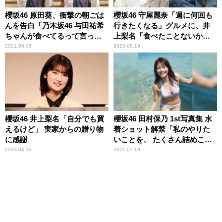
櫻坂46 原田葵、衝撃の朝ごは
櫻坂46 守屋麗奈「週に何回も
んを告白「乃木坂46 与田祐希
行きたくなる」グルメに、井
ちゃんが食べてるって言って
上梨名「食べたことないか
て」 そのメニューに井上梨名
も」
2021.05.05
2023.05.19
驚き
櫻坂46 井上梨名「自分でも買
櫻坂46 田村保乃 1st写真集 水
えるけど」 実家からの贈り物
着ショット解禁「私のやりた
に感謝
いことを、 たくさん詰めこん
でもらいました」
2023.04.12
2021.07.19