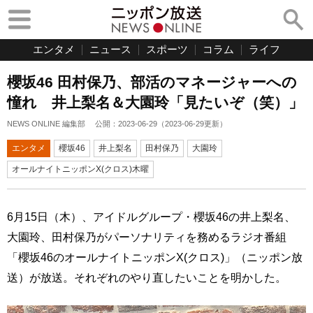
エンタメ
ニュース
スポーツ
コラム
ライフ
櫻坂46 田村保乃、部活のマネージャーへの
憧れ 井上梨名＆大園玲「見たいぞ（笑）」
NEWS ONLINE 編集部
公開：
2023-06-29
（
2023-06-29
更新）
エンタメ
櫻坂46
井上梨名
田村保乃
大園玲
オールナイトニッポンX(クロス)木曜
6月15日（木）、アイドルグループ・櫻坂46の井上梨名、
大園玲、田村保乃がパーソナリティを務めるラジオ番組
「櫻坂46のオールナイトニッポンX(クロス)」（ニッポン放
送）が放送。それぞれのやり直したいことを明かした。