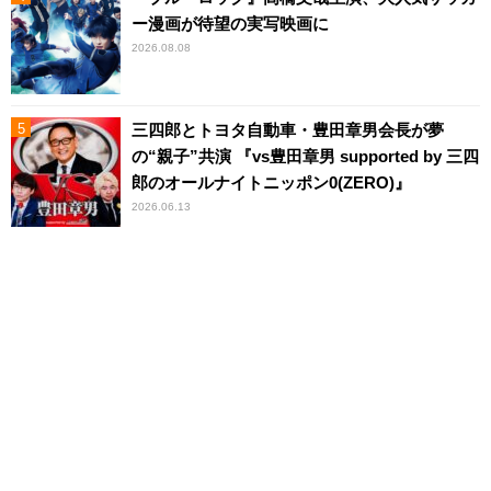
ー漫画が待望の実写映画に
2026.08.08
三四郎とトヨタ自動車・豊田章男会長が夢
の“親子”共演 『vs豊田章男 supported by 三四
郎のオールナイトニッポン0(ZERO)』
2026.06.13