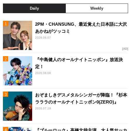
Daily
Weekly
2PM・CHANSUNG、最近覚えた日本語に大沢
あかねがツッコミ
2026.08.07
AD
『中島健人のオールナイトニッポン』放送決
定！
2026.08.08
おぞましきデスメタルシンガーが降臨！『杉本
ラララのオールナイトニッポン0(ZERO)』
2026.07.19
『ブルーロック』高橋文哉主演、大人気サッカ