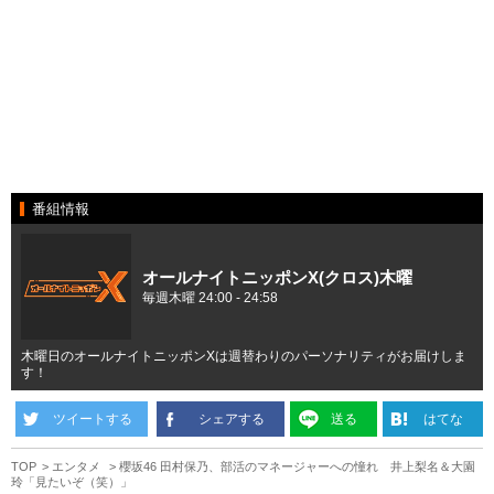
番組情報
オールナイトニッポンX(クロス)木曜
毎週木曜 24:00 - 24:58
木曜日のオールナイトニッポンXは週替わりのパーソナリティがお届けしま
す！
ツイートする
シェアする
送る
はてな
TOP
エンタメ
櫻坂46 田村保乃、部活のマネージャーへの憧れ 井上梨名＆大園
玲「見たいぞ（笑）」