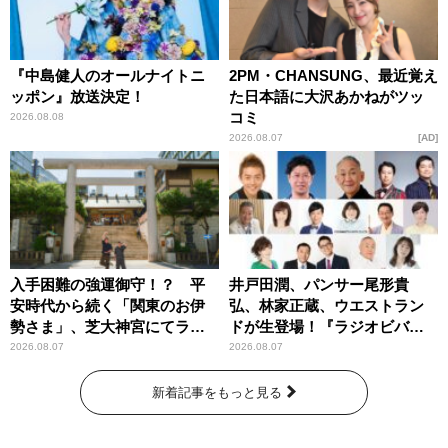
『中島健人のオールナイトニ
2PM・CHANSUNG、最近覚え
ッポン』放送決定！
た日本語に大沢あかねがツッ
コミ
2026.08.08
2026.08.07
AD
入手困難の強運御守！？ 平
井戸田潤、パンサー尾形貴
安時代から続く「関東のお伊
弘、林家正蔵、ウエストラン
勢さま」、芝大神宮にてラン
ドが生登場！『ラジオビバリ
パンプスが合格祈願！
ー昼ズ』
2026.08.07
2026.08.07
新着記事をもっと見る