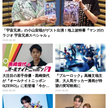
「宇宙兄弟」の小山宙哉がゲスト出演！地上波特番『マンガの
ラジオ 宇宙兄弟スペシャル 』
2026.08.09
大注目の若手俳優・黒崎煌代
『ブルーロック』高橋文哉主
が『オールナイトニッポン
演、大人気サッカー漫画が待
0(ZERO)』に初登場「今から
望の実写映画に
とてもワクワクしておりま
2026.08.08
2026.08.08
す！」