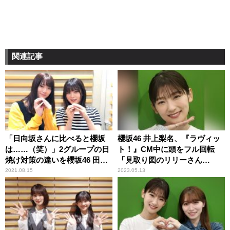
関連記事
「日向坂さんに比べると櫻坂
櫻坂46 井上梨名、『ラヴィッ
は……（笑）」2グループの日
ト！』CM中に頭をフル回転
焼け対策の違いを櫻坂46 田村
「見取り図のリリーさん
保乃＆尾関梨香が振り返る
が……」
2021.08.15
2023.05.13