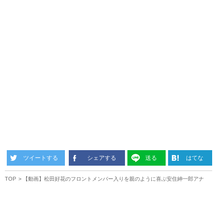
ツイートする
シェアする
送る
はてな
TOP
【動画】松田好花のフロントメンバー入りを親のように喜ぶ安住紳一郎アナ