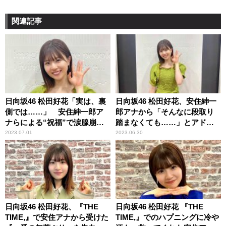
関連記事
日向坂46 松田好花「実は、裏
日向坂46 松田好花、安住紳一
側では……」 安住紳一郎ア
郎アナから「そんなに段取り
ナらによる“祝福”で涙腺崩
踏まなくても……」とアドバ
壊？
イスされた一件を振り返る
2023.07.01
2023.06.30
「いろいろ悩んで……」
日向坂46 松田好花、『THE
日向坂46 松田好花 『THE
TIME,』で安住アナから受けた
TIME,』でのハプニングに冷や