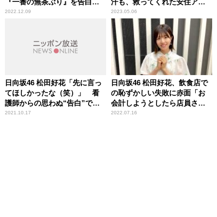
『一番の無茶ぶり』を告白
汗も、救ってくれた安住アナ
「超薄いトークしちゃって
の言葉「温かいなって」
2022.12.09
2023.05.06
（笑）」
日向坂46 松田好花「先に言っ
日向坂46 松田好花、飲食店で
てほしかったな（笑）」 看
の恥ずかしい失敗に赤面「お
護師からの思わぬ“告白”で頭
会計しようとしたら店員さん
が真っ白になった顛末を明か
が……」
2021.10.17
2022.07.16
す