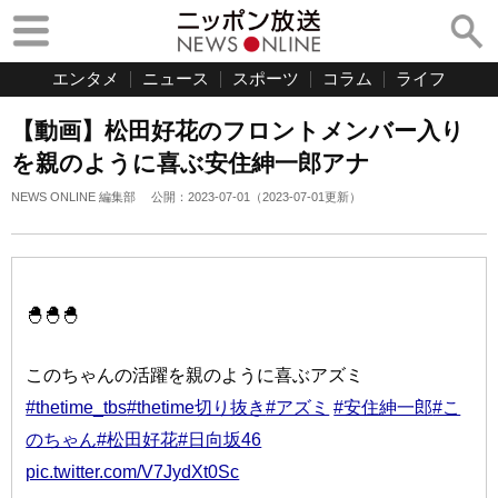
エンタメ
ニュース
スポーツ
コラム
ライフ
【動画】松田好花のフロントメンバー入り
を親のように喜ぶ安住紳一郎アナ
NEWS ONLINE 編集部
公開：
2023-07-01
（
2023-07-01
更新）
🐣🐣🐣
このちゃんの活躍を親のように喜ぶアズミ
#thetime_tbs
#thetime切り抜き
#アズミ
#安住紳一郎
#こ
のちゃん
#松田好花
#日向坂46
pic.twitter.com/V7JydXt0Sc