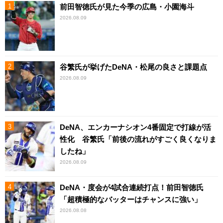
前田智徳氏が見た今季の広島・小園海斗
2026.08.09
谷繁氏が挙げたDeNA・松尾の良さと課題点
2026.08.09
DeNA、エンカーナシオン4番固定で打線が活
性化 谷繁氏「前後の流れがすごく良くなりま
したね」
2026.08.09
DeNA・度会が4試合連続打点！前田智徳氏
「超積極的なバッターはチャンスに強い」
2026.08.08