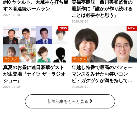
#40 ヤクルト、大魔神を打ち崩
笑福亭鶴瓶 西川美和監督の
す３者連続ホームラン
最新作に「誰かが作り続ける
ことは必要やと思う」
2026.08.10
2026.08.10
NEW
NEW
エンタメ
エンタメ
真夏のお昼に連日豪華ゲスト
年越し特番で最高のパフォー
が生登場『ナイツ ザ・ラジオ
マンスをみせたお笑いコン
ショー』
ビ・ガクヅケが満を持して
『オールナイトニッポン
2026.08.10
2026.08.10
0(ZERO)』に登場！
新着記事をもっと見る