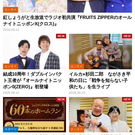
エンタメ
紅しょうがと生放送でラジオ初共演『FRUITS ZIPPERのオール
ナイトニッポンX(クロス)』
2026.08.11
NEW
NEW
エンタメ
エンタメ
結成10周年！ダブルインパク
イルカ×杉田二郎 ながさき平
ト王者が『オールナイトニッ
和の日に「戦争を知らない子
ポン0(ZERO)』初登場
供たち」を生ライブ
2026.08.10
2026.08.10
NEW
NEW
スポーツ
エンタメ