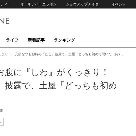
リティー
オールナイトニッポン
ショウアップナイター
イベント
ライフ
新着記事
ランキング
っきり！ 安藤なつも独特の『たこ』披露で、土屋「どっちも初めて聞いた（笑）」
でお腹に『しわ』がくっきり！
』披露で、土屋「どっちも初め
05
つ