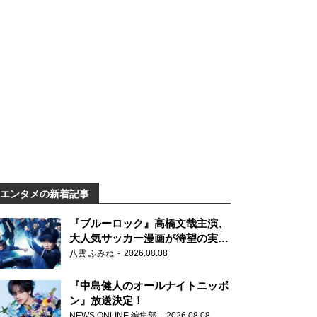
エンタメの新着記事
『ブルーロック』高橋文哉主演、
大人気サッカー漫画が待望の実写
映画に
八雲 ふみね
2026.08.08
『中島健人のオールナイトニッポ
ン』放送決定！
NEWS ONLINE 編集部
2026.08.08