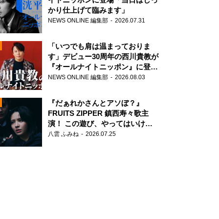
かり仕上げて臨みます」
NEWS ONLINE 編集部
2026.07.31
「いつでも肩は温まっておりま
す」デビュー30周年の西川貴教が
『オールナイトニッポン』に登
場！
NEWS ONLINE 編集部
2026.08.03
N
『だぁれかさんとアソぼ？』
FRUITS ZIPPER 鎮西寿々歌主
演！ この遊び、やってはいけま
せん。
八雲 ふみね
2026.07.25
N