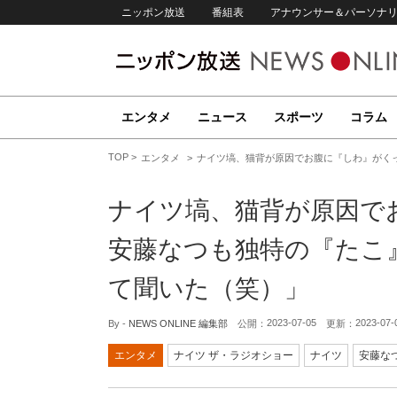
ニッポン放送
番組表
アナウンサー＆パーソナ
エンタメ
ニュース
スポーツ
コラム
TOP
エンタメ
ナイツ塙、猫背が原因でお腹に『しわ』がく
ナイツ塙、猫背が原因
安藤なつも独特の『たこ
て聞いた（笑）」
2023-07-05
2023-07-
By -
NEWS ONLINE 編集部
公開：
更新：
エンタメ
ナイツ ザ・ラジオショー
ナイツ
安藤な