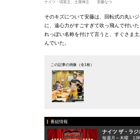
ナイツ・塙宣之、土屋伸之 安藤なつ
そのキズについて安藤は、回転式の丸いジ
に、遠心力がすごすぎて吹っ飛んで付いた
れっぽい名称を付けて言うと、すぐさま土
んでいた。
この記事の画像（全1枚）
番組情報
ナイツ ザ・ラジ
毎週月～木曜 13時