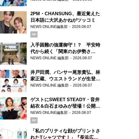
2PM・CHANSUNG、最近覚えた
日本語に大沢あかねがツッコミ
NEWS ONLINE編集部
2026.08.07
AD
入手困難の強運御守！？ 平安時
代から続く「関東のお伊勢さ
ま」、芝大神宮にてランパンプス
NEWS ONLINE 編集部
2026.08.07
が合格祈願！
井戸田潤、パンサー尾形貴弘、林
家正蔵、ウエストランドが生登
場！『ラジオビバリー昼ズ』
NEWS ONLINE 編集部
2026.08.07
ゲストにSWEET STEADY・音井
結衣＆白石まゆみが登場！公開収
録で素顔全開！
NEWS ONLINE編集部
2026.08.07
AD
「私のプリティな顔がプリントさ
れたTシャツです！」『長浜広奈