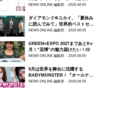
天下無双』初の番組グッズ発売
NEWS ONLINE 編集部
2026.08.05
ダイアモンド✡ユカイ、「夏休み
に読んでみて」世界的ベストセラ
ー『アナスタシア』を紹介
NEWS ONLINE 編集部
2026.08.05
GREEN×EXPO 2027まであと8ヶ
月！“花博”の魅力届けたい！#2
NEWS ONLINE 編集部
2026.08.05
9月は世界を舞台に活躍する
BABYMONSTER！『オールナイ
トニッポンPODCAST』月替わり
NEWS ONLINE 編集部
2026.08.05
パーソナリティ