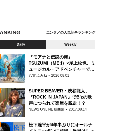
ANKING
エンタメの人気記事ランキング
Daily
Weekly
『モアナと伝説の海』
TSUZUMI（ME:I）×尾上松也、ミ
ュージカル・アドベンチャーで美
N
声を響かせる
八雲 ふみね
2026.08.01
SUPER BEAVER・渋谷龍太、
『ROCK IN JAPAN』でB’zの歌
声につられて楽屋を脱走！？
NEWS ONLINE 編集部
2017.08.14
松下洸平が4年半ぶりにオールナ
イトニッポンに登場「当日はしっ