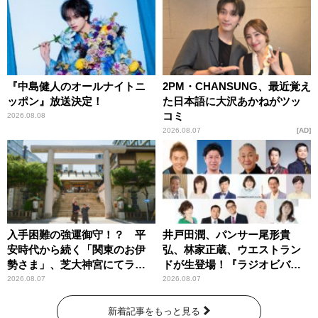
『中島健人のオールナイトニ
2PM・CHANSUNG、最近覚え
ッポン』放送決定！
た日本語に大沢あかねがツッ
コミ
2026.08.08
2026.08.07
AD
入手困難の強運御守！？ 平
井戸田潤、パンサー尾形貴
安時代から続く「関東のお伊
弘、林家正蔵、ウエストラン
勢さま」、芝大神宮にてラン
ドが生登場！『ラジオビバリ
パンプスが合格祈願！
ー昼ズ』
2026.08.07
2026.08.07
新着記事をもっと見る