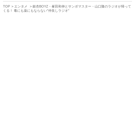
TOP
エンタメ
銀杏BOYZ・峯田和伸とサンボマスター・山口隆のラジオが帰って
くる！ 毒にも薬にもならない”仲良しラジオ”