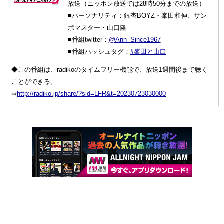
放送（ニッポン放送では28時50分までの放送）
■パーソナリティ：銀杏BOYZ・峯田和伸、サン
ボマスター・山口隆
■番組twitter：
@Ann_Since1967
■番組ハッシュタグ：
#峯田と山口
◆この番組は、radikoのタイムフリー機能で、放送1週間後まで聴く
ことができる。
⇒
http://radiko.jp/share/?sid=LFR&t=20230723030000