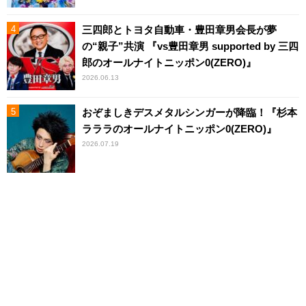
三四郎とトヨタ自動車・豊田章男会長が夢
の“親子”共演 『vs豊田章男 supported by 三四
郎のオールナイトニッポン0(ZERO)』
2026.06.13
おぞましきデスメタルシンガーが降臨！『杉本
ラララのオールナイトニッポン0(ZERO)』
2026.07.19