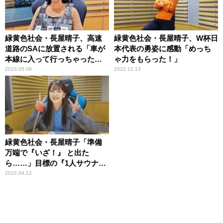
緑黄色社会・長屋晴子、高速
緑黄色社会・長屋晴子、W杯日
道路のSAに放置される「車が
本代表の勇姿に感動「めっち
本線に入って行っちゃった
ゃ力をもらった！」
の！」
2023.05.08
2022.12.13
緑黄色社会・長屋晴子「準備
万端で『いざ！』 と出た
ら……」目標の『1人サウナ』
は叶わず「ごめんなさい！」
2022.04.12