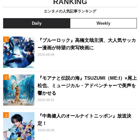
RANKING
エンタメの人気記事ランキング
Daily
Weekly
『ブルーロック』高橋文哉主演、大人気サッカ
ー漫画が待望の実写映画に
2026.08.08
『モアナと伝説の海』TSUZUMI（ME:I）×尾上
松也、ミュージカル・アドベンチャーで美声を
響かせる
2026.08.01
『中島健人のオールナイトニッポン』放送決
定！
2026.08.08