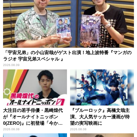
「宇宙兄弟」の小山宙哉がゲスト出演！地上波特番『マンガの
ラジオ 宇宙兄弟スペシャル 』
2026.08.09
大注目の若手俳優・黒崎煌代
『ブルーロック』高橋文哉主
が『オールナイトニッポン
演、大人気サッカー漫画が待
0(ZERO)』に初登場「今から
望の実写映画に
とてもワクワクしておりま
2026.08.08
2026.08.08
す！」