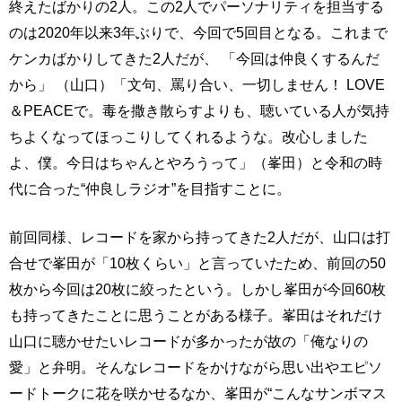
終えたばかりの2人。この2人でパーソナリティを担当する
のは2020年以来3年ぶりで、今回で5回目となる。これまで
ケンカばかりしてきた2人だが、 「今回は仲良くするんだ
から」 （山口）「文句、罵り合い、一切しません！ LOVE
＆PEACEで。毒を撒き散らすよりも、聴いている人が気持
ちよくなってほっこりしてくれるような。改心しました
よ、僕。今日はちゃんとやろうって」（峯田）と令和の時
代に合った“仲良しラジオ”を目指すことに。
前回同様、レコードを家から持ってきた2人だが、山口は打
合せで峯田が「10枚くらい」と言っていたため、前回の50
枚から今回は20枚に絞ったという。しかし峯田が今回60枚
も持ってきたことに思うことがある様子。峯田はそれだけ
山口に聴かせたいレコードが多かったが故の「俺なりの
愛」と弁明。そんなレコードをかけながら思い出やエピソ
ードトークに花を咲かせるなか、峯田が“こんなサンボマス