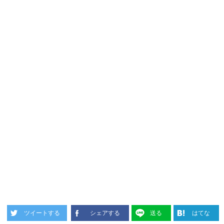
ツイートする
シェアする
送る
はてな