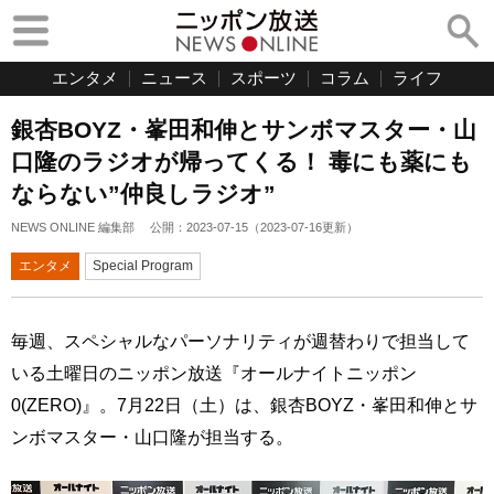
エンタメ
ニュース
スポーツ
コラム
ライフ
銀杏BOYZ・峯田和伸とサンボマスター・山
口隆のラジオが帰ってくる！ 毒にも薬にも
ならない”仲良しラジオ”
NEWS ONLINE 編集部
公開：
2023-07-15
（
2023-07-16
更新）
エンタメ
Special Program
毎週、スペシャルなパーソナリティが週替わりで担当して
いる土曜日のニッポン放送『オールナイトニッポン
0(ZERO)』。7月22日（土）は、銀杏BOYZ・峯田和伸とサ
ンボマスター・山口隆が担当する。