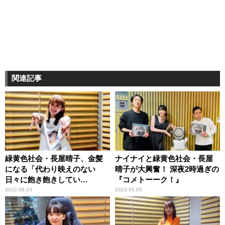
関連記事
緑黄色社会・長屋晴子、金髪
ナイナイと緑黄色社会・長屋
になる「代わり映えのない
晴子が大興奮！ 深夜2時過ぎの
日々に飽き飽きしてい
『コメトーーク！』
て……」
2022.08.23
2023.05.05