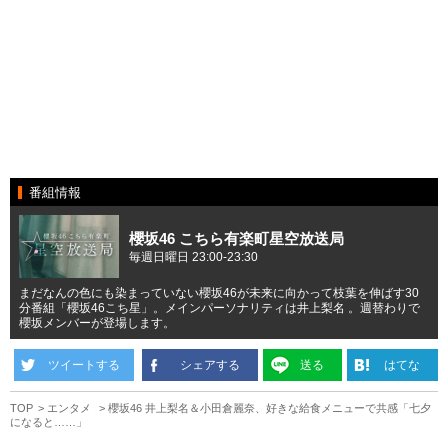
番組情報
櫻坂46 こちら有楽町星空放送局
毎週日曜日 23:00-23:30
まだなんの色にも染まっていない櫻坂46が未来に向かって枝葉を伸ばす30
分番組「櫻坂46こち星」。メインパーソナリティは井上梨名 。週替わりで
櫻坂メンバーが登場します。
ツイートする
シェアする
送る
はてな
TOP
エンタメ
櫻坂46 井上梨名＆小田倉麗奈、好きな給食メニューで共感「七夕
になると……」