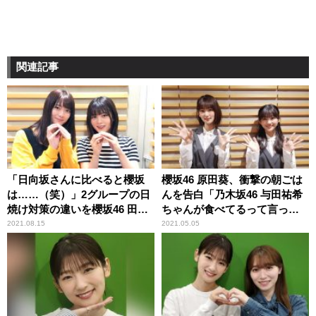
関連記事
「日向坂さんに比べると櫻坂
櫻坂46 原田葵、衝撃の朝ごは
は……（笑）」2グループの日
んを告白「乃木坂46 与田祐希
焼け対策の違いを櫻坂46 田村
ちゃんが食べてるって言って
保乃＆尾関梨香が振り返る
て」 そのメニューに井上梨名
2021.08.15
2021.05.05
驚き