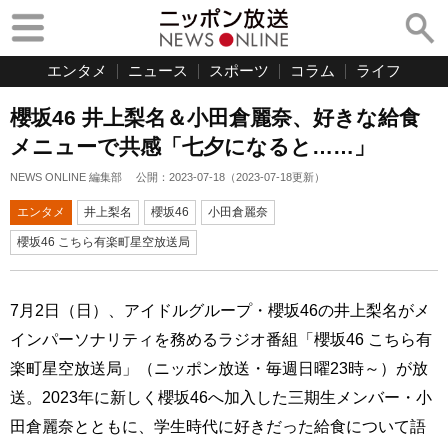
エンタメ
ニュース
スポーツ
コラム
ライフ
櫻坂46 井上梨名＆小田倉麗奈、好きな給食
メニューで共感「七夕になると……」
NEWS ONLINE 編集部
公開：
2023-07-18
（
2023-07-18
更新）
エンタメ
井上梨名
櫻坂46
小田倉麗奈
櫻坂46 こちら有楽町星空放送局
7月2日（日）、アイドルグループ・櫻坂46の井上梨名がメ
インパーソナリティを務めるラジオ番組「櫻坂46 こちら有
楽町星空放送局」（ニッポン放送・毎週日曜23時～）が放
送。2023年に新しく櫻坂46へ加入した三期生メンバー・小
田倉麗奈とともに、学生時代に好きだった給食について語