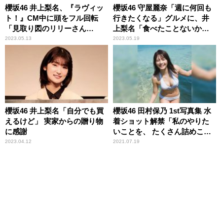
櫻坂46 井上梨名、『ラヴィッ
櫻坂46 守屋麗奈「週に何回も
ト！』CM中に頭をフル回転
行きたくなる」グルメに、井
「見取り図のリリーさん
上梨名「食べたことないか
が……」
も」
2023.05.13
2023.05.19
櫻坂46 井上梨名「自分でも買
櫻坂46 田村保乃 1st写真集 水
えるけど」 実家からの贈り物
着ショット解禁「私のやりた
に感謝
いことを、 たくさん詰めこん
でもらいました」
2023.04.12
2021.07.19