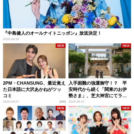
『中島健人のオールナイトニッポン』放送決定！
2026.08.08
NEW
NEW
2PM・CHANSUNG、最近覚え
入手困難の強運御守！？ 平
た日本語に大沢あかねがツッ
安時代から続く「関東のお伊
コミ
勢さま」、芝大神宮にてラン
パンプスが合格祈願！
2026.08.07
AD
2026.08.07
NEW
NEW