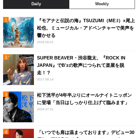
Daily
Weekly
『モアナと伝説の海』TSUZUMI（ME:I）×尾上
松也、ミュージカル・アドベンチャーで美声を
響かせる
2026.08.01
SUPER BEAVER・渋谷龍太、『ROCK IN
JAPAN』でB’zの歌声につられて楽屋を脱
走！？
2017.08.14
松下洸平が4年半ぶりにオールナイトニッポン
に登場「当日はしっかり仕上げて臨みます」
2026.07.31
「いつでも肩は温まっております」デビュー30