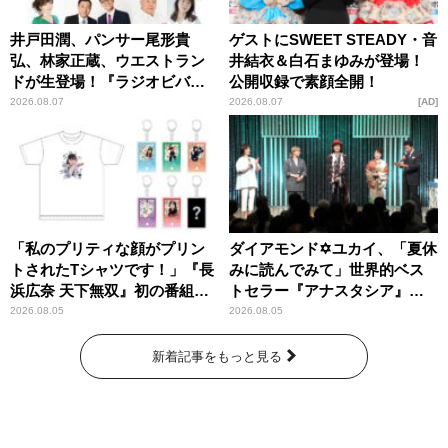
井戸田潤、パンサー尾形貴
ゲストにSWEET STEADY・音
弘、林家正蔵、ウエストラン
井結衣＆白石まゆみが登場！
ドが生登場！『ラジオビバリ
公開収録で素顔全開！
ー昼ズ』
2026.08.07
2026.08.07
AD
「私のプリティな顔がプリン
ダイアモンド✡ユカイ、「夏休
トされたTシャツです！」『長
みに読んでみて」世界的ベス
浜広奈 天下無双』初の番組グ
トセラー『アナスタシア』を
ッズ発売
紹介
2026.08.05
2026.08.05
新着記事をもっと見る