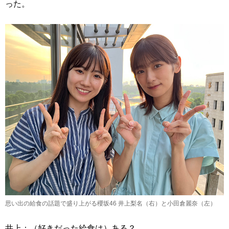
った。
思い出の給食の話題で盛り上がる櫻坂46 井上梨名（右）と小田倉麗奈（左）
井上：（好きだった給食は）ある？