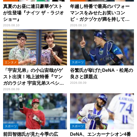
真夏のお昼に連日豪華ゲスト
年越し特番で最高のパフォー
が生登場『ナイツ ザ・ラジオ
マンスをみせたお笑いコン
ショー』
ビ・ガクヅケが満を持して
『オールナイトニッポン
2026.08.10
2026.08.10
0(ZERO)』に登場！
エンタメ
スポーツ
「宇宙兄弟」の小山宙哉がゲ
谷繁氏が挙げたDeNA・松尾の
スト出演！地上波特番『マン
良さと課題点
ガのラジオ 宇宙兄弟スペシャ
2026.08.09
ル 』
2026.08.09
スポーツ
スポーツ
前田智徳氏が見た今季の広
DeNA、エンカーナシオン4番