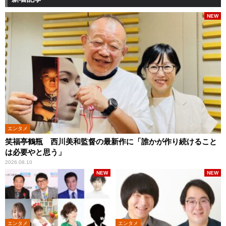
NEW
エンタメ
笑福亭鶴瓶 西川美和監督の最新作に「誰かが作り続けること
は必要やと思う」
2026.08.10
NEW
NEW
エンタメ
エンタメ