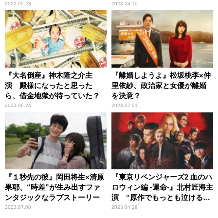
のスクリーンへ
2022.05.28
2023.06.10
『大名倒産』神木隆之介主
『離婚しようよ』松坂桃李×仲
演 殿様になったと思った
里依紗、政治家と女優が離婚
ら、借金地獄が待っていた？
を決意？
2023.06.24
2023.07.01
『１秒先の彼』岡田将生×清原
『東京リベンジャーズ2 血のハ
果耶、“時差”が生み出すファ
ロウィン編 -運命-』北村匠海主
ンタジックなラブストーリー
演 “原作でもっとも泣けるエ
ピソード”待望の実写化
2023.07.08
2023.04.29