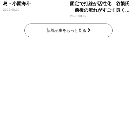
島・小園海斗
固定で打線が活性化 谷繁氏
「前後の流れがすごく良くな
2026.08.09
りましたね」
2026.08.09
新着記事をもっと見る