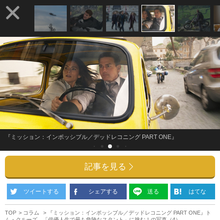
『ミッション：インポッシブル／デッドレコニング PART ONE』
記事を見る
ツイートする
シェアする
送る
はてな
TOP
コラム
『ミッション：インポッシブル／デッドレコニング PART ONE』ト
ム・クルーズ、「俳優人生で最も危険なスタント」に挑む！の写真（4）