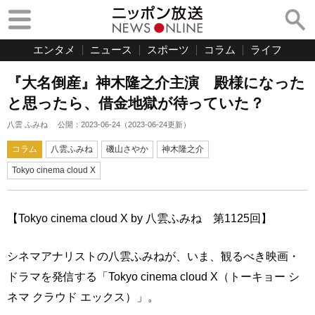
エンタメ
ニュース
スポーツ
コラム
ライフ
『大名倒産』神木隆之介主演 殿様になった
と思ったら、借金地獄が待っていた？
八雲 ふみね
公開：
2023-06-24
（
2023-06-24
更新）
コラム
八雲ふみね
磯山さやか
神木隆之介
Tokyo cinema cloud X
【Tokyo cinema cloud X by 八雲ふみね 第1125回】
シネマアナリストの八雲ふみねが、いま、観るべき映画・
ドラマを発信する「Tokyo cinema cloud X（トーキョー シ
ネマ クラウド エックス）」。