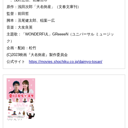
原作：浅田次郎「大名倒産」（文春文庫刊）
監督：前田哲
脚本：丑尾健太郎、稲葉一広
音楽：大友良英
主題歌：「WONDERFUL」GReeeeN（ユニバーサル ミュージッ
ク）
企画・配給：松竹
(C)2023映画『大名倒産』製作委員会
公式サイト
https://movies.shochiku.co.jp/daimyo-tosan/
『愛のこむ
らがえり』