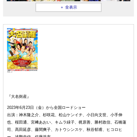
＋ 全表示
『大名倒
産』
『大名倒産』
2023年6月23日（金）から全国ロードショー
出演：神木隆之介、杉咲花、松山ケンイチ、小日向文世、小手伸
也、桜田通、宮﨑あおい、キムラ緑子、梶原善、勝村政信、石橋蓮
司、髙田延彦、藤間爽子、カトウシンスケ、秋谷郁甫、ヒコロヒ
ー、浅野忠信、佐藤浩市