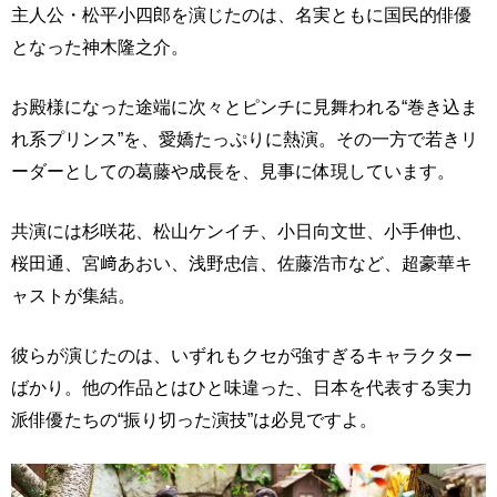
主人公・松平小四郎を演じたのは、名実ともに国民的俳優
となった神木隆之介。
お殿様になった途端に次々とピンチに見舞われる“巻き込ま
れ系プリンス”を、愛嬌たっぷりに熱演。その一方で若きリ
ーダーとしての葛藤や成長を、見事に体現しています。
共演には杉咲花、松山ケンイチ、小日向文世、小手伸也、
桜田通、宮﨑あおい、浅野忠信、佐藤浩市など、超豪華キ
ャストが集結。
彼らが演じたのは、いずれもクセが強すぎるキャラクター
ばかり。他の作品とはひと味違った、日本を代表する実力
派俳優たちの“振り切った演技”は必見ですよ。