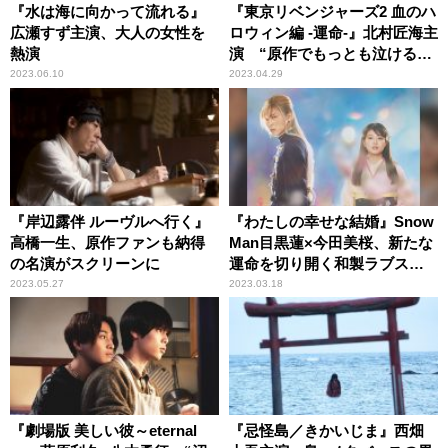
『水は海に向かって流れる』
『東京リベンジャーズ2 血のハ
広瀬すず主演、大人の女性を
ロウィン編 -運命-』北村匠海主
熱演
演 “原作でもっとも泣けるエ
ピソード”待望の実写化
2023.06.10
2023.04.29
『岸辺露伴 ルーヴルへ行く』
『わたしの幸せな結婚』Snow
高橋一生、原作ファンも納得
Man目黒蓮×今田美桜、新たな
の名演がスクリーンに
運命を切り開く和製ラブスト
ーリー
2023.05.27
2023.03.18
『劇場版 美しい彼～eternal
『忌怪島／きかいじま』西畑