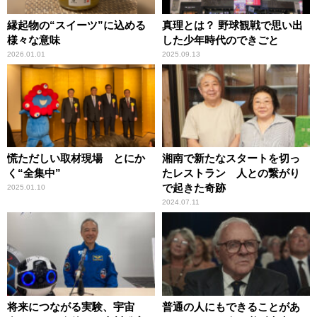
縁起物の“スイーツ”に込める
真理とは？ 野球観戦で思い出
様々な意味
した少年時代のできごと
2026.01.01
2025.09.13
慌ただしい取材現場 とにか
湘南で新たなスタートを切っ
く“全集中”
たレストラン 人との繋がり
で起きた奇跡
2025.01.10
2024.07.11
将来につながる実験、宇宙
普通の人にもできることがあ