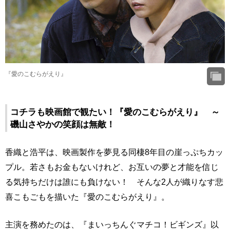
『愛のこむらがえり』
コチラも映画館で観たい！『愛のこむらがえり』 ～
磯山さやかの笑顔は無敵！
香織と浩平は、映画製作を夢見る同棲8年目の崖っぷちカッ
プル。若さもお金もないけれど、お互いの夢と才能を信じ
る気持ちだけは誰にも負けない！ そんな2人が織りなす悲
喜こもごもを描いた『愛のこむらがえり』。
主演を務めたのは、『まいっちんぐマチコ！ビギンズ』以