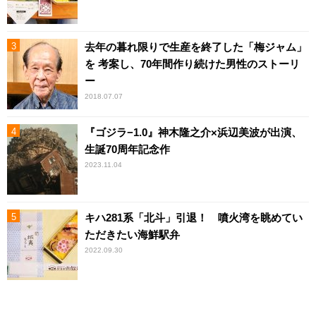
去年の暮れ限りで生産を終了した「梅ジャム」
を 考案し、70年間作り続けた男性のストーリ
ー
2018.07.07
『ゴジラ−1.0』神木隆之介×浜辺美波が出演、
生誕70周年記念作
2023.11.04
キハ281系「北斗」引退！ 噴火湾を眺めてい
ただきたい海鮮駅弁
2022.09.30