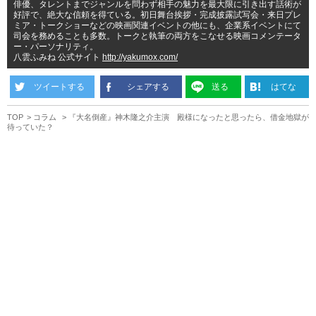
俳優、タレントまでジャンルを問わず相手の魅力を最大限に引き出す話術が
好評で、絶大な信頼を得ている。初日舞台挨拶・完成披露試写会・来日プレ
ミア・トークショーなどの映画関連イベントの他にも、企業系イベントにて
司会を務めることも多数。トークと執筆の両方をこなせる映画コメンテータ
ー・パーソナリティ。
八雲ふみね 公式サイト
http://yakumox.com/
ツイートする
シェアする
送る
はてな
TOP
コラム
『大名倒産』神木隆之介主演 殿様になったと思ったら、借金地獄が
待っていた？