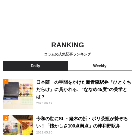
RANKING
コラムの人気記事ランキング
Daily
Weekly
日本随一の手間をかけた新青森駅弁「ひとくち
だらけ」に貫かれる、“ななめ45度”の美学と
は？
2023.06.19
令和の世にSL・経木の折・ポリ茶瓶が勢ぞろ
い！「懐かしさ100点満点」の津和野駅弁
2022.05.30