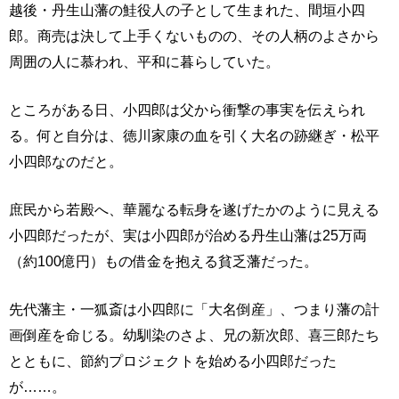
越後・丹生山藩の鮭役人の子として生まれた、間垣小四
郎。商売は決して上手くないものの、その人柄のよさから
周囲の人に慕われ、平和に暮らしていた。
ところがある日、小四郎は父から衝撃の事実を伝えられ
る。何と自分は、徳川家康の血を引く大名の跡継ぎ・松平
小四郎なのだと。
庶民から若殿へ、華麗なる転身を遂げたかのように見える
小四郎だったが、実は小四郎が治める丹生山藩は25万両
（約100億円）もの借金を抱える貧乏藩だった。
先代藩主・一狐斎は小四郎に「大名倒産」、つまり藩の計
画倒産を命じる。幼馴染のさよ、兄の新次郎、喜三郎たち
とともに、節約プロジェクトを始める小四郎だった
が……。