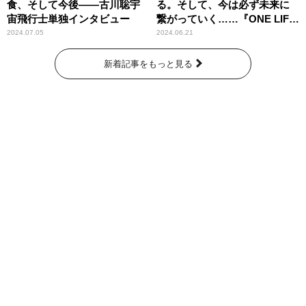
食、そして今後――古川聡宇
る。そして、今は必ず未来に
宙飛行士単独インタビュー
繋がっていく……『ONE LIFE
奇跡が繋いだ6000の命』
2024.07.05
2024.06.21
新着記事をもっと見る