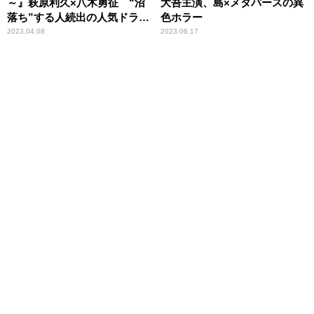
～』萩原利久×八木勇征 “沼
大吾主演、島×メタバースの異
落ち”する人続出の人気ドラマ
色ホラー
が映画に
2023.04.08
2023.06.17