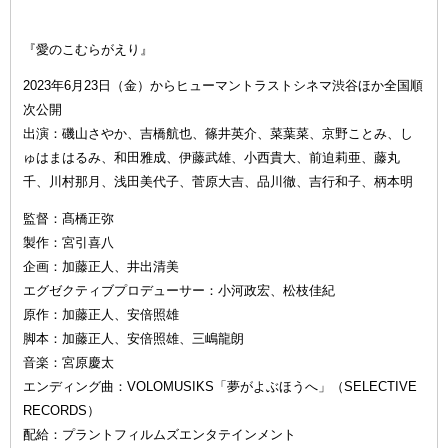
『愛のこむらがえり』
2023年6月23日（金）からヒューマントラストシネマ渋谷ほか全国順
次公開
出演：磯山さやか、吉橋航也、篠井英介、菜葉菜、京野ことみ、し
ゅはまはるみ、和田雅成、伊藤武雄、小西貴大、前迫莉亜、藤丸
千、川村那月、浅田美代子、菅原大吉、品川徹、吉行和子、柄本明
監督：髙橋正弥
製作：宮引喜八
企画：加藤正人、井出清美
エグゼクティブプロデューサー：小河政宏、松枝佳紀
原作：加藤正人、安倍照雄
脚本：加藤正人、安倍照雄、三嶋龍朗
音楽：宮原慶太
エンディング曲：VOLOMUSIKS「夢がよぶほうへ」（SELECTIVE
RECORDS）
配給：プラントフィルムズエンタテインメント