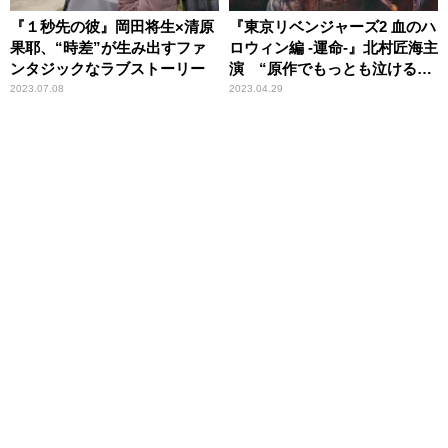
『１秒先の彼』岡田将生×清原
『東京リベンジャーズ2 血のハ
果耶、“時差”が生み出すファ
ロウィン編 -運命-』北村匠海主
ンタジックなラブストーリー
演 “原作でもっとも泣けるエ
ピソード”待望の実写化
2023.07.08
2023.04.29