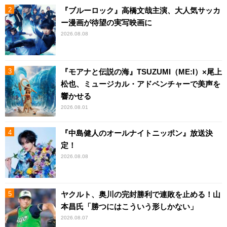
『ブルーロック』高橋文哉主演、大人気サッカ
ー漫画が待望の実写映画に
2026.08.08
『モアナと伝説の海』TSUZUMI（ME:I）×尾上
松也、ミュージカル・アドベンチャーで美声を
響かせる
2026.08.01
『中島健人のオールナイトニッポン』放送決
定！
2026.08.08
ヤクルト、奥川の完封勝利で連敗を止める！山
本昌氏「勝つにはこういう形しかない」
2026.08.07