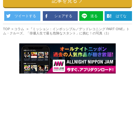
記事を見る
ツイートする
シェアする
送る
はてな
TOP
コラム
『ミッション：インポッシブル／デッドレコニング PART ONE』ト
ム・クルーズ、「俳優人生で最も危険なスタント」に挑む！の写真（1）