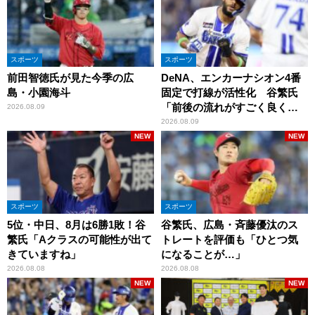
スポーツ
スポーツ
前田智徳氏が見た今季の広
DeNA、エンカーナシオン4番
島・小園海斗
固定で打線が活性化 谷繁氏
「前後の流れがすごく良くな
2026.08.09
りましたね」
2026.08.09
NEW
NEW
スポーツ
スポーツ
5位・中日、8月は6勝1敗！谷
谷繁氏、広島・斉藤優汰のス
繁氏「Aクラスの可能性が出て
トレートを評価も「ひとつ気
きていますね」
になることが…」
2026.08.08
2026.08.08
NEW
NEW