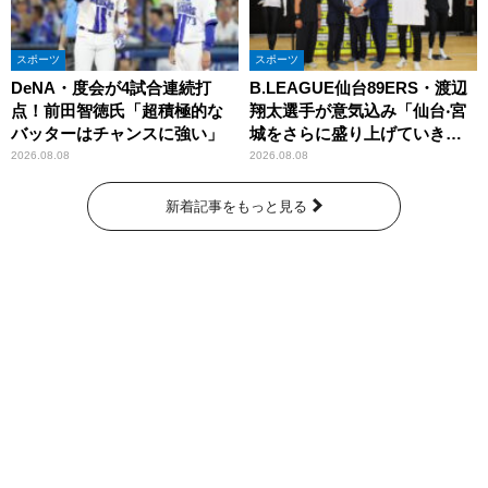
スポーツ
スポーツ
DeNA・度会が4試合連続打
B.LEAGUE仙台89ERS・渡辺
点！前田智徳氏「超積極的な
翔太選手が意気込み「仙台‧宮
バッターはチャンスに強い」
城をさらに盛り上げていきた
いです」
2026.08.08
2026.08.08
新着記事をもっと見る