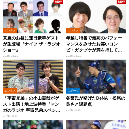
NEW
NEW
エンタメ
エンタメ
真夏のお昼に連日豪華ゲスト
年越し特番で最高のパフォー
が生登場『ナイツ ザ・ラジオ
マンスをみせたお笑いコン
ショー』
ビ・ガクヅケが満を持して
『オールナイトニッポン
2026.08.10
2026.08.10
0(ZERO)』に登場！
エンタメ
スポーツ
「宇宙兄弟」の小山宙哉がゲ
谷繁氏が挙げたDeNA・松尾の
スト出演！地上波特番『マン
良さと課題点
ガのラジオ 宇宙兄弟スペシャ
2026.08.09
ル 』
2026.08.09