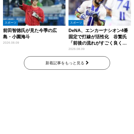
スポーツ
スポーツ
前田智徳氏が見た今季の広
DeNA、エンカーナシオン4番
島・小園海斗
固定で打線が活性化 谷繁氏
「前後の流れがすごく良くな
2026.08.09
りましたね」
2026.08.09
新着記事をもっと見る