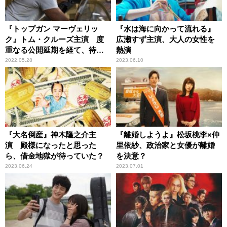
『トップガン マーヴェリッ
『水は海に向かって流れる』
ク』トム・クルーズ主演 度
広瀬すず主演、大人の女性を
重なる公開延期を経て、待望
熱演
のスクリーンへ
2022.05.28
2023.06.10
『大名倒産』神木隆之介主
『離婚しようよ』松坂桃李×仲
演 殿様になったと思った
里依紗、政治家と女優が離婚
ら、借金地獄が待っていた？
を決意？
2023.06.24
2023.07.01