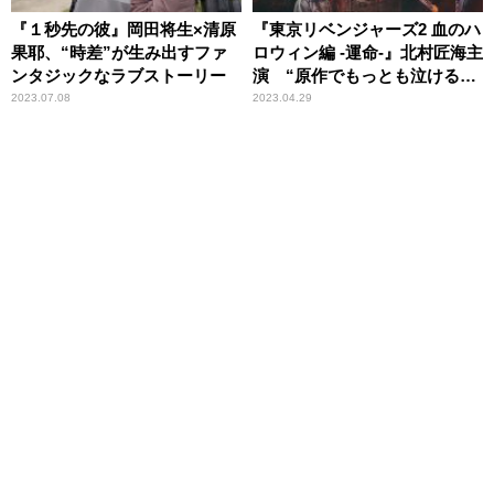
『１秒先の彼』岡田将生×清原
『東京リベンジャーズ2 血のハ
果耶、“時差”が生み出すファ
ロウィン編 -運命-』北村匠海主
ンタジックなラブストーリー
演 “原作でもっとも泣けるエ
ピソード”待望の実写化
2023.07.08
2023.04.29