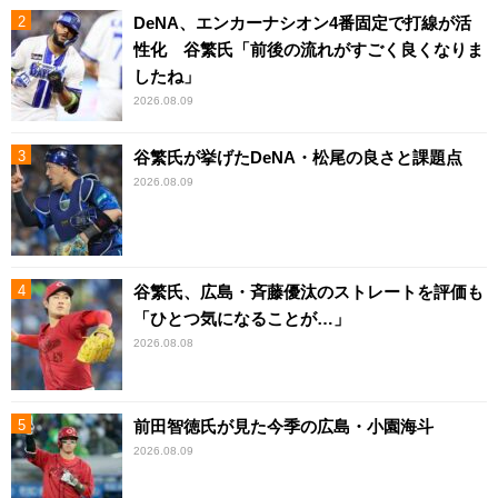
DeNA、エンカーナシオン4番固定で打線が活
性化 谷繁氏「前後の流れがすごく良くなりま
したね」
2026.08.09
谷繁氏が挙げたDeNA・松尾の良さと課題点
2026.08.09
谷繁氏、広島・斉藤優汰のストレートを評価も
「ひとつ気になることが…」
2026.08.08
前田智徳氏が見た今季の広島・小園海斗
2026.08.09