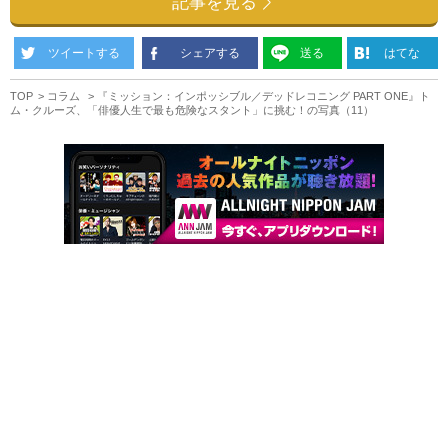
記事を見る
ツイートする
シェアする
送る
はてな
TOP
コラム
『ミッション：インポッシブル／デッドレコニング PART ONE』ト
ム・クルーズ、「俳優人生で最も危険なスタント」に挑む！の写真（11）